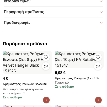
Ιστορικό τιμών
Περιγραφή προϊόντος
Προδιαγραφές
Παρόμοια προϊόντα
6,08 €
Κρεμάστρες Ρούχων (Σετ 10τμχ)
4 €
Πλαστικό
F-V Rotative 151547
Κρεμάστρες Ρούχων Βελουτέ
Σε απόθεμα
(Σετ 8τμχ) F-V Velvet Hanger
Διαθέσιμα στα ηλεκτρονικά
καταστήματα 3
Black 151525
Σε απόθεμα