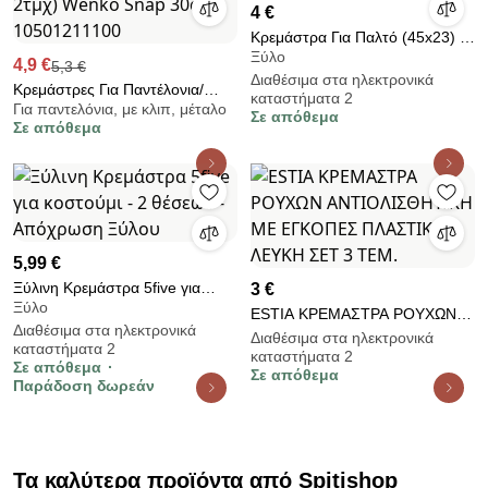
4 €
Κρεμάστρα Για Παλτό (45x23) F-
Ξύλο
V Wood 151512
4,9 €
5,3 €
Διαθέσιμα στα ηλεκτρονικά
Κρεμάστρες Για Παντέλονια/
καταστήματα 2
Για παντελόνια, με κλιπ, μέταλο
Φούστες (Σετ 2τμχ) Wenko
Σε απόθεμα
Σε απόθεμα
Snap 30cm 10501211100
5,99 €
Ξύλινη Κρεμάστρα 5five για
3 €
Ξύλο
κοστούμι - 2 θέσεων -
ESTIA ΚΡΕΜΑΣΤΡΑ ΡΟΥΧΩΝ
Διαθέσιμα στα ηλεκτρονικά
Απόχρωση Ξύλου
ΑΝΤΙΟΛΙΣΘΗΤΙΚH ΜΕ
Διαθέσιμα στα ηλεκτρονικά
καταστήματα 2
καταστήματα 2
ΕΓΚΟΠΕΣ ΠΛΑΣΤΙΚΗ ΛΕΥΚΗ
Σε απόθεμα
Σε απόθεμα
ΣΕΤ 3 ΤEM.
Παράδοση δωρεάν
Τα καλύτερα προϊόντα από Spitishop