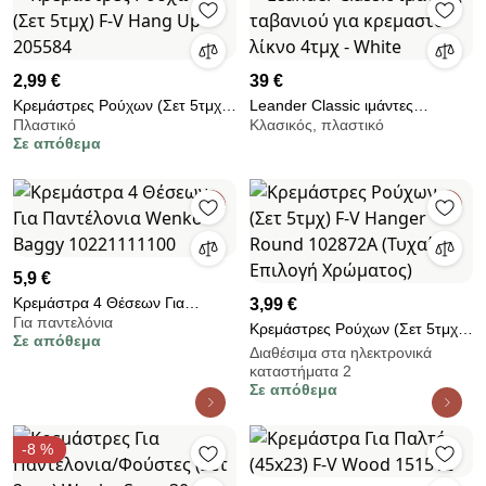
2,99 €
39 €
Κρεμάστρες Ρούχων (Σετ 5τμχ)
Leander Classic ιμάντες
Πλαστικό
Κλασικός, πλαστικό
F-V Hang Up 205584
ταβανιού για κρεμαστό λίκνο
Σε απόθεμα
4τμχ - White
5,9 €
Κρεμάστρα 4 Θέσεων Για
3,99 €
Για παντελόνια
Παντέλονια Wenko Baggy
Κρεμάστρες Ρούχων (Σετ 5τμχ)
Σε απόθεμα
10221111100
F-V Hanger Round 102872A
Διαθέσιμα στα ηλεκτρονικά
καταστήματα 2
(Τυχαία Επιλογή Χρώματος)
Σε απόθεμα
-8 %