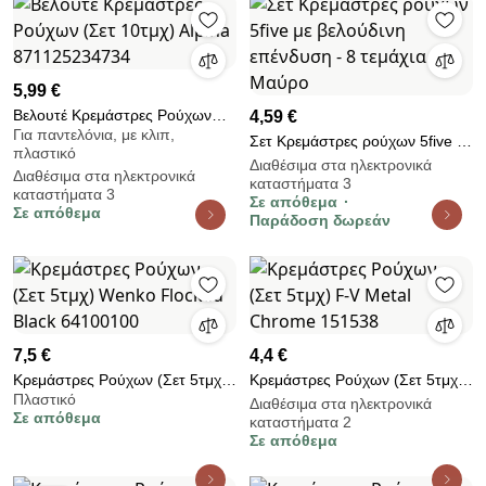
5,99 €
Βελουτέ Κρεμάστρες Ρούχων
4,59 €
Για παντελόνια, με κλιπ,
(Σετ 10τμχ) Alpina
Σετ Κρεμάστρες ρούχων 5five με
πλαστικό
871125234734
βελούδινη επένδυση - 8 τεμάχια
Διαθέσιμα στα ηλεκτρονικά
Διαθέσιμα στα ηλεκτρονικά
καταστήματα 3
- Μαύρο
καταστήματα 3
Σε απόθεμα
Σε απόθεμα
Παράδοση δωρεάν
7,5 €
4,4 €
Κρεμάστρες Ρούχων (Σετ 5τμχ)
Κρεμάστρες Ρούχων (Σετ 5τμχ)
Πλαστικό
Wenko Flocked Black 64100100
F-V Metal Chrome 151538
Διαθέσιμα στα ηλεκτρονικά
Σε απόθεμα
καταστήματα 2
Σε απόθεμα