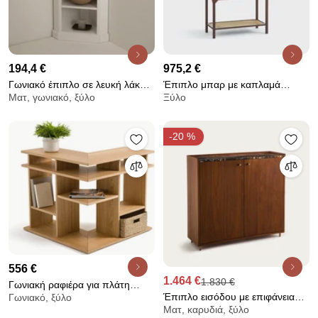
194,4 €
975,2 €
Γωνιακό έπιπλο σε λευκή λάκα,
Έπιπλο μπαρ με καπλαμά
Ματ, γωνιακό, ξύλο
Ξύλο
Authentic Style
καρυδιάς και ψάθα, Jadou
-20 %
556 €
1.464 €
1.830 €
Γωνιακή ραφιέρα για πλάτη
Έπιπλο εισόδου με επιφάνεια
Γωνιακό, ξύλο
καναπέ, Abac
Ματ, καρυδιά, ξύλο
από μάρμαρο Noham