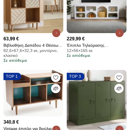
63,99 €
229,99 €
Βιβλιοθήκη Δαπέδου 4 Θέσεων
Έπιπλο Τηλεόρασης
82,6×67,6×32,3 εκ, μοντέρνο,
12×56×165 εκ
Με Ντουλάπια (67.6x32.3x82.6)
(160x40x51) A-G Ferlis
κλασικό
Σε απόθεμα
F-V Mix'n'Match 212830
125GLN1225 White
Σε απόθεμα
TOP 1
TOP 3
340,8 €
Vintage έπιπλο για βινύλια και