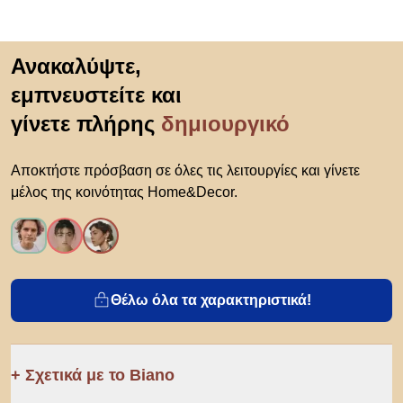
Μετάβαση στην αρχή
Ανακαλύψτε,
εμπνευστείτε και
γίνετε πλήρης
δημιουργικό
Αποκτήστε πρόσβαση σε όλες τις λειτουργίες και γίνετε
μέλος της κοινότητας Home&Decor.
Θέλω όλα τα χαρακτηριστικά!
Σχετικά με το Biano