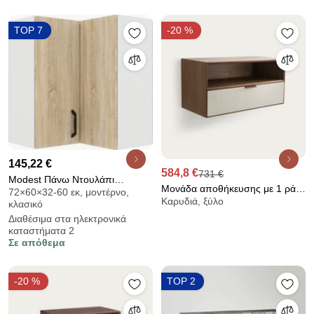
TOP 7
-20 %
145,22 €
584,8 €
731 €
Modest Πάνω Ντουλάπι
Μονάδα αποθήκευσης με 1 ράφι
72×60×32-60 εκ, μοντέρνο,
Γωνιακό Σονόμα 60-
Καρυδιά, ξύλο
και 1 συρτάρι – καρυδιά και
κλασικό
60x32x72cm
ύφασμα, Aldon
Διαθέσιμα στα ηλεκτρονικά
καταστήματα 2
Σε απόθεμα
-20 %
TOP 2