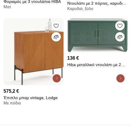
Φοριαμός με 3 ντουλάπια HIBA
Ντουλάπι με 2 πόρτες, καρυδιά
Ματ
Καρυδιά, ξύλο
και ύφασμα, Aldon
136 €
Hiba μεταλλικό ντουλάπι με 2
πόρτες
575,2 €
Έπιπλο μπαρ vintage, Lodge
Με πόδια