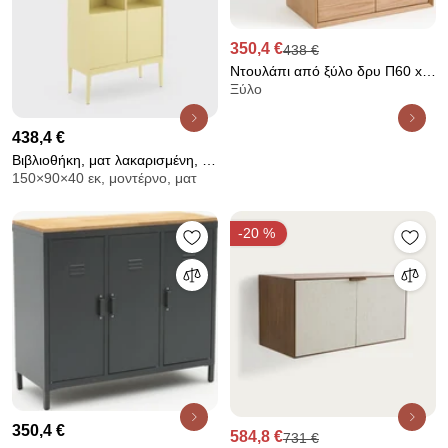
350,4 €
438 €
Ντουλάπι από ξύλο δρυ Π60 x
Ξύλο
Β35 εκ., Archivita
438,4 €
Βιβλιοθήκη, ματ λακαρισμένη, 2
150×90×40 εκ, μοντέρνο, ματ
πόρτες, 3 ράφια, PICKITO
-20 %
350,4 €
584,8 €
731 €