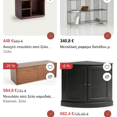
448 €
340,8 €
560 €
Ανοιχτό ντουλάπι από ξύλο
Μεταλλική ραφιέρα δαπέδου με
Ξύλο
καρυδιάς, Mikube
8 χωρίσματα, AREGLO
-20 %
-6 %
584,8 €
731 €
Ντουλάπι από ξύλο καρυδιάς
Κλασικό, ξύλο
Π110 x Β42 εκ., Archivita XL
682,4 €
725,05 €