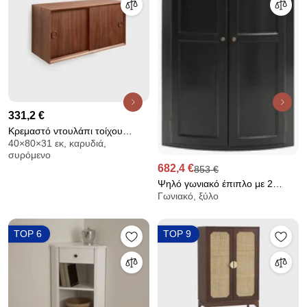
331,2 €
Κρεμαστό ντουλάπι τοίχου
40×80×31 εκ, καρυδιά,
vintage, επένδυση καρυδιάς,
συρόμενο
QUILDA
682,4 €
853 €
Ψηλό γωνιακό έπιπλο με 2
Γωνιακό, ξύλο
πόρτες, Pile
TOP 6
TOP 9