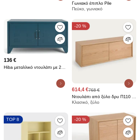
Γωνιακό έπιπλο Pile
Πεύκο, γωνιακό
-20 %
136 €
Hiba μεταλλικό ντουλάπι με 2
πόρτες
614,4 €
768 €
Ντουλάπι από ξύλο δρυ Π110 x
Κλασικό, ξύλο
Β42 εκ., Archivita XL
TOP 8
-20 %