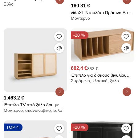
Ξύλο
πικάπ, RONDA
160,31 €
vidaXL Ντουλάπι Πράσινο Λαδί
Μοντέρνο
99x39x73 εκ. από Ατσάλι
-20 %
682,4 €
853 €
Έπιπλο για δίσκους βινυλίου
Συρόμενο, κλασικό, ξύλο
Π110 x Β42 εκ. από ξύλο δρυ,
Archivita XL
1.463,2 €
Έπιπλο TV από ξύλο δρυ με
Μοντέρνο, σκανδιναβικό, ξύλο
πόρτες από ψάθα, Palano
TOP 4
-20 %