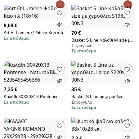
9,69 €
Art Et Lumiere Ψάθινο Κασπώ
70 €
Σε απόθεμα
(18x16)
Basket S Line Καλάθι Μ size με
Τετράγωνο
χερούλια S1983-00N3
Σε απόθεμα
7,35 €
35 €
Καλάθι 30Χ20Χ13 Pontense -
Basket S Line με χερούλια,
Σε απόθεμα
Στρογγυλό
Natural/Black 5205495456386
Large S2209-00N3
Σε απόθεμα
7,2 €