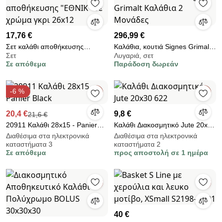
17,76 €
296,99 €
Σετ καλάθι αποθήκευσης
Καλάθια, κουτιά Signes Grimalt
Σετ
Λυγαριά, σετ
"ΕΘΝΙΚ" σε χρώμα γκρι 26x12
Καλάθια 2 Μονάδες
Σε απόθεμα
Παράδοση δωρεάν
-6 %
20,4 €
9,8 €
21,6 €
20911 Καλάθι 28x15 - Panier
Καλάθι Διακοσμητικό Jute 20x30
Black
622
Διαθέσιμα στα ηλεκτρονικά
Διαθέσιμα στα ηλεκτρονικά
καταστήματα 3
καταστήματα 2
Σε απόθεμα
προς αποστολή σε 1 ημέρα
40 €