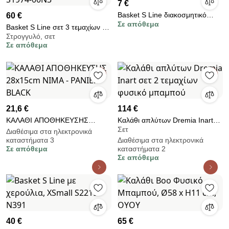
7 €
Basket S Line διακοσμητικό
60 €
Σε απόθεμα
S2021-00N3
Basket S Line σετ 3 τεμαχίων με
Στρογγυλό, σετ
χερούλια S1974-00N3
Σε απόθεμα
21,6 €
114 €
ΚΑΛΑΘΙ ΑΠΟΘΗΚΕΥΣΗΣ
Καλάθι απλύτων Dremia Inart
Σετ
28x15cm NIMA - PANIER
σετ 2 τεμαχίων φυσικό μπαμπού
Διαθέσιμα στα ηλεκτρονικά
καταστήματα 3
Διαθέσιμα στα ηλεκτρονικά
BLACK
Σε απόθεμα
καταστήματα 2
Σε απόθεμα
40 €
65 €