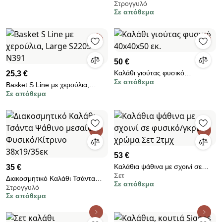
Στρογγυλό
καπάκι S1780-00N3
Σε απόθεμα
50 €
Καλάθι γιούτας φυσικό
25,3 €
Σε απόθεμα
40x40x50 εκ.
Basket S Line με χερούλια,
Σε απόθεμα
Large S2205-N391
53 €
Καλάθια ψάθινα με σχοινί σε
35 €
Σετ
φυσικό/γκρι χρώμα Σετ 2τμχ
Διακοσμητικό Καλάθι Τσάντα
Σε απόθεμα
Στρογγυλό
Ψάθινο μεσαίο Φυσικό/Κίτρινο
Σε απόθεμα
38x19/35εκ