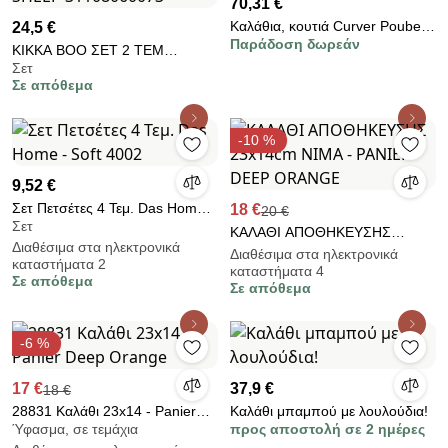
70,31 €
Καλάθια, κουτιά Curver Poubelle
24,5 €
Παράδοση δωρεάν
de tri VERTO 54 litres rose perle
KIKKA BOO ΣΕΤ 2 ΤΕΜ
Σετ
ΚΑΛΑΘΙΑ ΑΠΟΘΗΚΕΥΣΗΣ
Σε απόθεμα
22CM ΚΑΙ 18 CM SLEEPY
SHEEP 31108060073
-10 %
9,52 €
Σετ Πετσέτες 4 Τεμ. Das Home -
18 €
20 €
Σετ
Soft 4002
ΚΑΛΑΘΙ ΑΠΟΘΗΚΕΥΣΗΣ
Διαθέσιμα στα ηλεκτρονικά
23x14cm NIMA - PANIER DEEP
Διαθέσιμα στα ηλεκτρονικά
καταστήματα 2
καταστήματα 4
ORANGE
Σε απόθεμα
Σε απόθεμα
-6 %
17 €
37,9 €
18 €
28831 Καλάθι 23x14 - Panier
Καλάθι μπαμπού με λουλούδια!
Ύφασμα, σε τεμάχια
προς αποστολή σε 2 ημέρες
Deep Orange