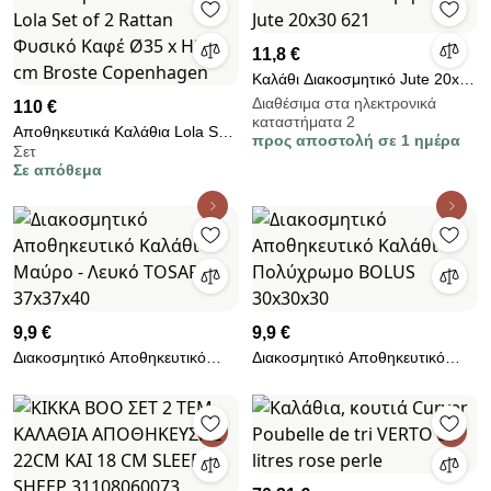
11,8 €
Καλάθι Διακοσμητικό Jute 20x30
621
Διαθέσιμα στα ηλεκτρονικά
110 €
καταστήματα 2
Αποθηκευτικά Καλάθια Lola Set
προς αποστολή σε 1 ημέρα
Σετ
of 2 Rattan Φυσικό Καφέ Ø35 x
Σε απόθεμα
H35 cm Broste Copenhagen
9,9 €
9,9 €
Διακοσμητικό Αποθηκευτικό
Διακοσμητικό Αποθηκευτικό
Καλάθι Μαύρο - Λευκό TOSARE
Καλάθι Πολύχρωμο BOLUS
37x37x40
30x30x30