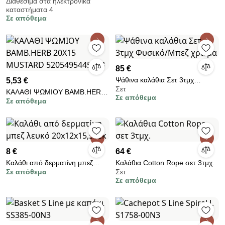
Διαθέσιμα στα ηλεκτρονικά
καταστήματα 4
Σε απόθεμα
85 €
Ψάθινα καλάθια Σετ 3τμχ
5,53 €
Σετ
Φυσικό/Μπεζ χρώμα
ΚΑΛΑΘΙ ΨΩΜΙΟΥ ΒΑΜΒ.HERB
Σε απόθεμα
Σε απόθεμα
20X15 MUSTARD
5205495445373
8 €
64 €
Καλάθι από δερματίνη μπεζ
Καλάθια Cotton Rope σετ 3τμχ.
Σε απόθεμα
Σετ
λευκό 20x12x15,50εκ
Σε απόθεμα