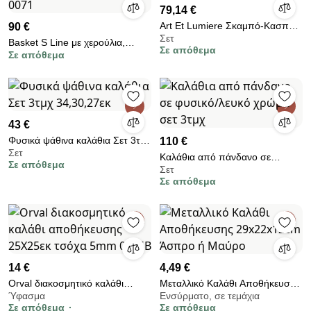
79,14 €
Art Et Lumiere Σκαμπό-Κασπώ
90 €
Σετ
Υάκινθος Σετ
Basket S Line με χερούλια,
Σε απόθεμα
Σε απόθεμα
Large S2223-0071
43 €
Φυσικά ψάθινα καλάθια Σετ 3τμχ
110 €
Σετ
34,30,27εκ
Καλάθια από πάνδανο σε
Σε απόθεμα
Σετ
φυσικό/λευκό χρώμα σετ 3τμχ
Σε απόθεμα
14 €
4,49 €
Orval διακοσμητικό καλάθι
Μεταλλικό Καλάθι Αποθήκευσης
Ύφασμα
Ενσύρματο, σε τεμάχια
αποθήκευσης 25Χ25εκ τσόχα
29x22x12cm Άσπρο ή Μαύρο
Σε απόθεμα
Σε απόθεμα