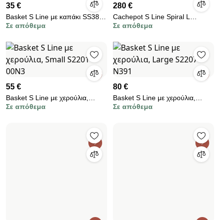
35 €
280 €
Basket S Line με καπάκι SS385-
Cachepot S Line Spiral L
Σε απόθεμα
Σε απόθεμα
00N3
S1758-00N3
55 €
80 €
Basket S Line με χερούλια,
Basket S Line με χερούλια,
Σε απόθεμα
Σε απόθεμα
Small S2201-00N3
Large S2207-N391
30 €
Basket S Line Large S2248-
35 €
Στρογγυλό
00N3
Basket S Line με χερούλια,
Σε απόθεμα
Στρογγυλό
Small S2239-00N3
Σε απόθεμα