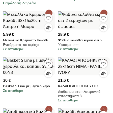
5mm 0005B
Παράδοση δωρεάν
5,99 €
28,9 €
Μεταλλικό Κρεμαστο Καλάθι
Ψάθινα καλάθια εκρού σετ 2
Ενσύρματο, σε τεμάχια
Ύφασμα, σετ
38x15x20cm Άσπρο ή Μαύρο
τεμαχίων με ύφασμα.
Σε απόθεμα
Σε απόθεμα
30 €
21,6 €
Basket S Line με μεγάλο χερούλι
ΚΑΛΑΘΙ ΑΠΟΘΗΚΕΥΣΗΣ
Σε απόθεμα
και καπάκι S1802-00N3
28x15cm NIMA - PANIER
Διαθέσιμα στα ηλεκτρονικά
καταστήματα 3
IVORY
Σε απόθεμα