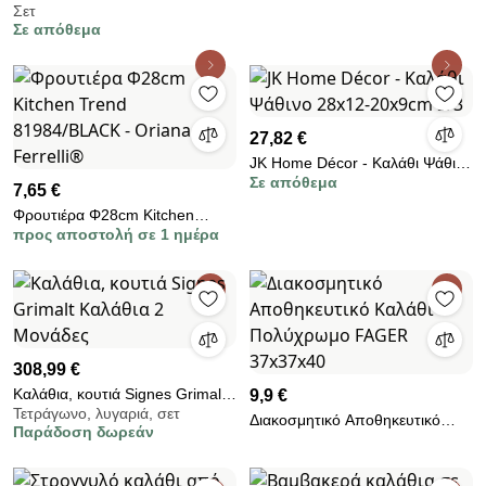
Σετ
Φυσικό Rattan W34 x L50 x H7
Σε απόθεμα
cm Broste Copenhagen
27,82 €
JΚ Home Décor - Καλάθι Ψάθινο
Σε απόθεμα
28x12-20x9cm S/3
7,65 €
Φρουτιέρα Φ28cm Kitchen
προς αποστολή σε 1 ημέρα
Trend 81984/BLACK - Oriana
Ferrelli®
308,99 €
Καλάθια, κουτιά Signes Grimalt
9,9 €
Τετράγωνο, λυγαριά, σετ
Καλάθια 2 Μονάδες
Διακοσμητικό Αποθηκευτικό
Παράδοση δωρεάν
Καλάθι Πολύχρωμο FAGER
37x37x40