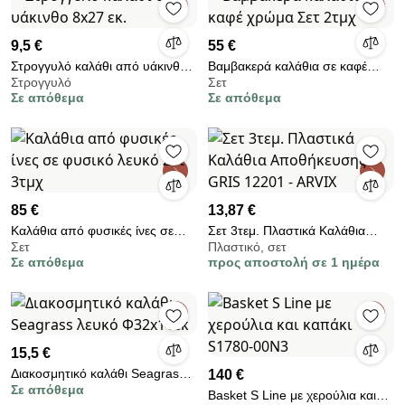
9,5 €
55 €
Στρογγυλό καλάθι από υάκινθο
Βαμβακερά καλάθια σε καφέ
Στρογγυλό
Σετ
8x27 εκ.
χρώμα Σετ 2τμχ
Σε απόθεμα
Σε απόθεμα
85 €
13,87 €
Καλάθια από φυσικές ίνες σε
Σετ 3τεμ. Πλαστικά Καλάθια
Σετ
Πλαστικό, σετ
φυσικό λευκό Σετ 3τμχ
Αποθήκευσης GRIS 12201 -
Σε απόθεμα
προς αποστολή σε 1 ημέρα
ARVIX
15,5 €
Διακοσμητικό καλάθι Seagrass
140 €
Σε απόθεμα
λευκό Φ32x11εκ
Basket S Line με χερούλια και