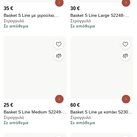
25 €
60 €
Basket S Line Medium S2249-
Basket S Line με καπάκι S2302-
Στρογγυλό
Στρογγυλό
00N3
00N3
Σε απόθεμα
Σε απόθεμα
17,5 €
ΚΑΛΑΘΙ ΑΠΟΘΗΚΕΥΣΗΣ
27 €
Σε απόθεμα
25x30x36cm IB LAURSEN -
ΚΑΛΑΘΙ ΑΠΟΘΗΚΕΥΣΗΣ
29004-30 (SMALL)
Σε απόθεμα
26.5x28x39.5cm IB LAURSEN -
30996-67 (SMALL)
10,5 €
26 €
Orval διακοσμητικό καλάθι
JK Home Décor - Καλάθι