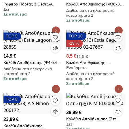
Ραφιέρα Πόρτας 3 Θέσεων
Καλάθι Αποθήκευσης (Φ38x34)
Σετ
(28x12x69) F-V Shelf Reed
Estia Lagoon 02-28862
Διαθέσιμα στα ηλεκτρονικά
Σε απόθεμα
καταστήματα 2
174936
Σε απόθεμα
TOP 5
TOP 10
-29 %
14,9 €
8,5 €
11,9 €
Καλάθι Αποθήκευσης (Φ48x40)
Καλάθι Αποθήκευσης
Ενσύρματο
Estia Lagoon 02-28855
(30x15.5x13) Estia Cage Μαύρο
Διαθέσιμα στα ηλεκτρονικά
καταστήματα 2
Διαθέσιμα στα ηλεκτρονικά
02-27667
Σε απόθεμα
καταστήματα 2
Σε απόθεμα
TOP 8
39,99 €
Καλάθια Αποθήκευσης (Σετ
23,99 €
Σετ
3τμχ) K-M BD2000470
Καλάθι Αποθήκευσης