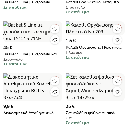
Basket S Line με χερούλια,
Καλάθι Boo Φυσικό, Μπαμπού,
Σε απόθεμα
Στρογγυλό
XSmall S2219-N391
Ø58 x H11 cm, OYOY
Σε απόθεμα
1,5 €
Καλάθι Οργάνωσης Πλαστικό
45 €
Πλαστικό
No.209
Basket S Line με χερούλια και
Σε απόθεμα
Στρογγυλό
κέντημα small S1216-71N3
Σε απόθεμα
9,9 €
25 €
Διακοσμητικό Αποθηκευτικό
Σετ καλάθια ψάθινα φυσικό/
Σετ
Καλάθι Πολύχρωμο BOLIS
κόκκινο &quot;Wine red&quot;
Σε απόθεμα
37x37x40
3τμχ 14x25εκ