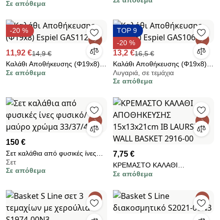
Σε απόθεμα
Σε απόθεμα
(38x38x38) A-S Ninon 206172
-20 %
TOP 9
-20 %
11,92 €
13,2 €
14,9 €
16,5 €
Καλάθι Αποθήκευσης (Φ19x8)
Καλάθι Αποθήκευσης (Φ19x8)
Σε απόθεμα
Λυγαριά, σε τεμάχια
Espiel GAS112
Espiel GAS106
Σε απόθεμα
150 €
Σετ καλάθια από φυσικές ίνες
7,75 €
Σετ
φυσικό/μαύρο χρώμα
ΚΡΕΜΑΣΤΟ ΚΑΛΑΘΙ
Σε απόθεμα
33/37/43εκ
Σε απόθεμα
ΑΠΟΘΗΚΕΥΣΗΣ 15x13x21cm
IB LAURSEN - WALL BASKET
2916-00