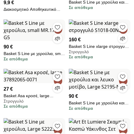
Basket S Line με χερούλια και
9,9 €
Σε απόθεμα
λευκο μοτίβο, XSmall S2198-
Διακοσμητικό Αποθηκευτικό
N391
Καλάθι Πολύχρωμο BOLUS
30x30x30
160 €
Basket S Line xlarge στρογγυλό
90 €
Στρογγυλό
S1018-00N3
Basket S Line με χερούλια, small
Σε απόθεμα
Σε απόθεμα
MR.17.1-G5
27 €
Basket Asa κροσέ, large
90 €
Στρογγυλό
37892065-0071
Basket S Line με χερούλια και
Σε απόθεμα
Σε απόθεμα
λευκο μοτίβο, Large S2195-
N391