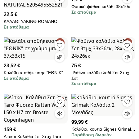
Φυσικό ψάθινο καλάθι 38x10x28
Σε απόθεμα
εκ.
22,5 €
ΚΑΛΑΘΙ ΥΑΚΙΝΘ.ROMANO
Σε απόθεμα
29X29X28 - 29X29X28 -
NATURAL 5205495552521
23,52 €
75 €
Καλάθι αποθήκευσης "ΕΘΝΙΚ"
Ψάθινα καλάθια λαδί Σετ 3τμχ
Σε απόθεμα
Σετ
σε χρώμα μπεζ 37x33x15
33x36εκ, 28x31εκ, 24x26εκ
Σε απόθεμα
99,99 €
Καλάθια, κουτιά Signes Grimalt
159 €
Παράδοση δωρεάν
Καλάθια 2 Μονάδες
Δίσκοι-Καλάθια Σετ 3τμχ Taro