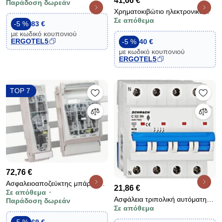
41,66 €
Παράδοση δωρεάν
με οθόνη LCD
Χρηματοκιβώτιο ηλεκτρονικό
Σε απόθεμα
ανθρακί 170x170x230 Y170
-5 %
83 €
B170 M330 3.3Kg με
με κωδικό κουπονιού
πληκτρολόγιο
ERGOTEL5
-5 %
40 €
με κωδικό κουπονιού
ERGOTEL5
TOP 7
72,76 €
Ασφαλειοαποζεύκτης μπάρας
21,86 €
Σε απόθεμα
ΝΗ00 160Α K-ELECTRIC
Ασφάλεια τριπολική αυτόματη
Παράδοση δωρεάν
208012
Σε απόθεμα
SCHRACK 3Χ32Α+Ν 4Μ
ΑΜ617832 με ουδέτερο 6KA