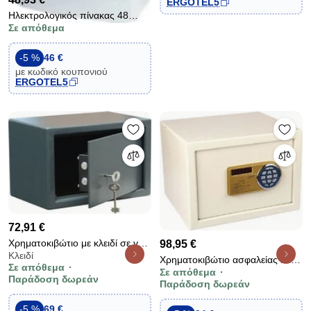
ERGOTEL5
Ηλεκτρολογικός πίνακας 48
Σε απόθεμα
θέσεων 4 σειρών εξωτερικός
επίτοιχος IP65 στεγανός με
διάσταση 319x664x141mm
-5 %
46 €
με κωδικό κουπονιού
ERGOTEL5
72,91 €
Χρηματοκιβώτιο με κλειδί σε γκρι
98,95 €
Κλειδί
χρώμα διαστάσεων Y200 B350
Χρηματοκιβώτιο ασφαλείας H-
Σε απόθεμα
M430 12kg ιδανικό για
Σε απόθεμα
128W λευκό με ηλεκτρονική
Παράδοση δωρεάν
Παράδοση δωρεάν
αποθήκευση laptop
κλειδαριά οθόνη lcd &amp;
μοτέρ
-5 %
69 €