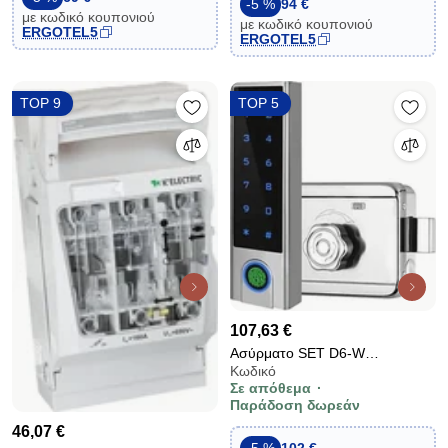
-5 %
94 €
με κωδικό κουπονιού
με κωδικό κουπονιού
ERGOTEL5
ERGOTEL5
TOP 9
TOP 5
107,63 €
Ασύρματο SET D6-W
Κωδικό
εξωτερικού χώρου για κλείδωμα
Σε απόθεμα
εισόδου με λειτουργία μπαταρίας
Παράδοση δωρεάν
με κάρτα κωδικό ή δαχτυλικό
46,07 €
αποτύπωμα