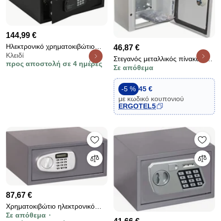
144,99 €
Ηλεκτρονικό χρηματοκιβώτιο
46,87 €
Κλειδί
Adler AD 1045, 200x420x370
Στεγανός μεταλλικός πίνακας-
προς αποστολή σε 4 ημέρες
mm, 14 l, Κλείδωμα μετά από 4
Σε απόθεμα
ερμάριο με πλάτη και
λανθασμένες προσπάθειες,
στεγανότητα IP55 400x300x200
Προειδοποίηση χαμηλής
-5 %
45 €
μπαταρίας, Μαύρο
με κωδικό κουπονιού
ERGOTEL5
87,67 €
Χρηματοκιβώτιο ηλεκτρονικό
Σε απόθεμα
ανθρακί Y200 20x35x43 12Kg