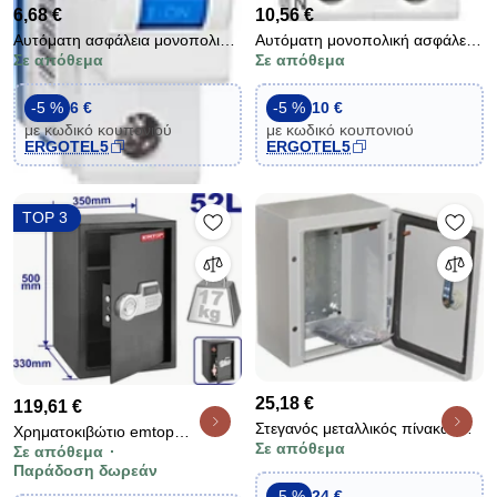
6,68 €
10,56 €
Αυτόματη ασφάλεια μονοπολική
Αυτόματη μονοπολική ασφάλεια
Σε απόθεμα
Σε απόθεμα
SCHRACK AMPARO 6ΚΑ 1Χ50Α
SCHRACK AM617606 1x6+N
ΑΜ617150 καμπύλη C
2M με ουδέτερο 6KA καμπύλη C
-5 %
6 €
-5 %
10 €
με κωδικό κουπονιού
με κωδικό κουπονιού
ERGOTEL5
ERGOTEL5
TOP 3
25,18 €
119,61 €
Στεγανός μεταλλικός πίνακας
Χρηματοκιβώτιο emtop
Σε απόθεμα
(ερμάριο) με στεγανότητα IP55
Σε απόθεμα
μεταλλικό με οθόνη LCD
Παράδοση δωρεάν
και διαστάσεις 250x200x150
διάσταση 500x350x330mm
-5 %
24 €