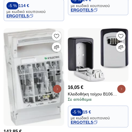
17kg ανθρακί eesf5003
με κωδικό κουπονιού
-5 %
114 €
ERGOTEL5
με κωδικό κουπονιού
ERGOTEL5
16,05 €
Κλειδοθήκη τοίχου B106
Σε απόθεμα
επαναπρογραμματιζόμενη με
συνδυασμό 4 ψηφίων και
συρόμενο πορτάκι
-5 %
15 €
με κωδικό κουπονιού
ERGOTEL5
142,85 €