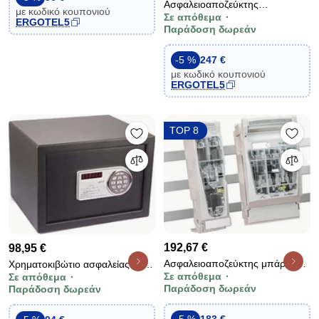
Ασφαλειοαποζεύκτης
χρώμα
με κωδικό κουπονιού
Σε απόθεμα
μεγέθους:3 630A 400V/50-60Hz
ERGOTEL5
Παράδοση δωρεάν
(143310) K-ELECTRIC
Γερμανίας
-5 %
247 €
με κωδικό κουπονιού
ERGOTEL5
TOP 8
192,67 €
98,95 €
Ασφαλειοαποζεύκτης μπάρας
Χρηματοκιβώτιο ασφαλείας H-
Σε απόθεμα
Σε απόθεμα
ΝΗ2 400Α K-ELECTRIC 208210
128G γκρι με ηλεκτρονική
Παράδοση δωρεάν
Παράδοση δωρεάν
κλειδαριά οθόνη lcd &amp;
μοτέρ