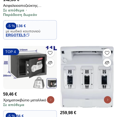
Ασφαλειοαποζεύκτης
Σε απόθεμα
μεγέθους:2 400A 400V/50-60Hz
Παράδοση δωρεάν
(203210) K-ELECTRIC
Γερμανίας
-5 %
136 €
με κωδικό κουπονιού
ERGOTEL5
TOP 4
59,46 €
Χρηματοκιβώτιο μεταλλικό με
Σε απόθεμα
οθόνη LCD Εmtop eesf2003
&amp; διάσταση
259,98 €
200x310x200mm 6,4kg ανθρακί
-5 %
56 €