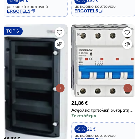
-5 %
183 €
-5 %
94 €
με κωδικό κουπονιού
με κωδικό κουπονιού
ERGOTEL5
ERGOTEL5
TOP 6
21,86 €
Ασφάλεια τριπολική αυτόματη
Σε απόθεμα
SCHRACK 3Χ25Α+Ν 4Μ
AM617825 με ουδέτερο 6KA
καμπύλη C
-5 %
21 €
με κωδικό κουπονιού
48,93 €