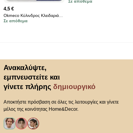
Σε απόθεμα
4,5 €
Okmeco Κύλινδρος Κλειδαριάς
Σε απόθεμα
60mm - Lock Cylinder 60mm
Μετάβαση στην αρχή
Ανακαλύψτε,
εμπνευστείτε και
γίνετε πλήρης
δημιουργικό
Αποκτήστε πρόσβαση σε όλες τις λειτουργίες και γίνετε
μέλος της κοινότητας Home&Decor.