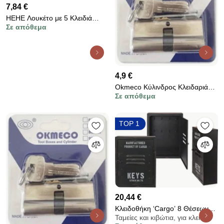
7,84 €
HEHE Λουκέτο με 5 Κλειδιά
Σε απόθεμα
94mm - Heavy Duty
Rectangular Lock
4,9 €
Okmeco Κύλινδρος Κλειδαριάς
Σε απόθεμα
70mm - Lock Cylinder 70mm
TOP 1
20,44 €
Κλειδοθήκη ‘Cargo’ 8 Θέσεων
Ταμείες και κιβώτια, για κλειδία
Μαύρο Μέταλλο 23x9x30cm