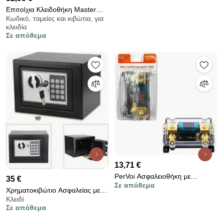
Επιτοίχια Κλειδοθήκη Master
Κωδικό, ταμείες και κιβώτια, για
Lock 5403EURD με Συνδυασμό
κλειδία
Σε απόθεμα
13,71 €
PerVoi Ασφαλειοθήκη με
35 €
Σε απόθεμα
ψηφιακό βολτόμετρο CTC-387 -
Χρηματοκιβώτιο Ασφαλείας με
Digital Fuse Holder
Κλειδί
Ηλεκτρονική κλειδαριά &amp;
Σε απόθεμα
Κλειδί