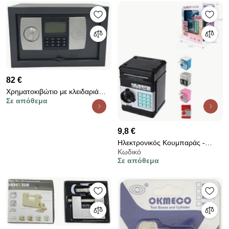
82 €
Χρηματοκιβώτιο με κλειδαριά
Σε απόθεμα
ασφαλείας &amp; 2 κλειδιά T-20
9,8 €
Ηλεκτρονικός Κουμπαράς -
Κωδικό
Χρηματοκιβώτιο Με Κωδικό
Σε απόθεμα
Ασφαλείας - Number Bank