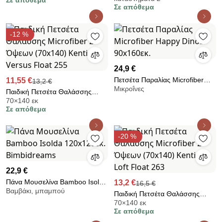
Σε απόθεμα
Special Party Pink 420gsm
Σε απόθεμα
-12 %
24,9 €
Πετσέτα Παραλίας Microfiber
11,55 €
13,2 €
Μικροΐνες
Happy Dinos 90x160εκ.
Παιδική Πετσέτα Θαλάσσης
70×140 εκ
Microfiber 2 Όψεων (70x140)
Σε απόθεμα
Kentia Versus Float 255
-20 %
22,9 €
Πάνα Μουσελίνα Bamboo Isolda
13,2 €
16,5 €
Βαμβάκι, μπαμπού
120x120εκ. Bimbidreams
Παιδική Πετσέτα Θαλάσσης
70×140 εκ
Microfiber 2 Όψεων (70x140)
Σε απόθεμα
Kentia Loft Float 263