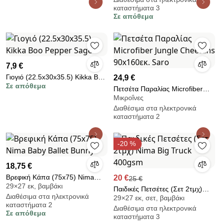
Greenwich Polo Club Junior
καταστήματα 3
4040
Σε απόθεμα
7,9 €
Γιογιό (22.5x30x35.5) Kikka Boo
24,9 €
Σε απόθεμα
Pepper Sage
Πετσέτα Παραλίας Microfiber
Μικροΐνες
Jungle Cheetahs 90x160εκ.
Διαθέσιμα στα ηλεκτρονικά
Saro
καταστήματα 2
-20 %
18,75 €
Βρεφική Κάπα (75x75) Nima
20 €
25 €
29×27 εκ, βαμβάκι
Baby Ballet Bunny
Παιδικές Πετσέτες (Σετ 2τμχ)
Διαθέσιμα στα ηλεκτρονικά
29×27 εκ, σετ, βαμβάκι
Nima Big Truck 400gsm
καταστήματα 2
Διαθέσιμα στα ηλεκτρονικά
Σε απόθεμα
καταστήματα 3