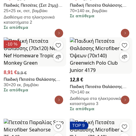
Παιδικές Πετσέτες (Σετ 2τμχ)
Παιδική Πετσέτα Θαλάσσης
25×25 εκ, σετ, βαμβάκι
70×140 εκ, βαμβάκι
Kocoon Diggy 380gsm
(70x140) Kentia Loft Googie
Σε απόθεμα
Διαθέσιμα στα ηλεκτρονικά
καταστήματα 2
Σε απόθεμα
-10 %
8,91 €
9,9 €
Παιδική Πετσέτα Θαλάσσης
12,8 €
30×20 εκ, βαμβάκι
(70x120) Nef-Nef Homeware
Παιδική Πετσέτα Θαλάσσης
Σε απόθεμα
Tropical Monkey Green
70×140 εκ
Microfiber 2 Όψεων (70x140)
Διαθέσιμα στα ηλεκτρονικά
Greenwich Polo Club Junior
καταστήματα 3
4179
Σε απόθεμα
TOP 9