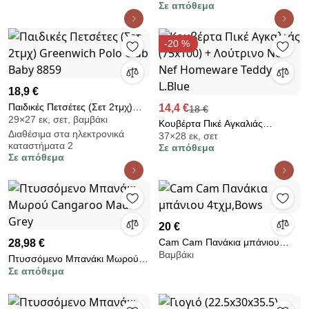
Σε απόθεμα
-20 %
18,9 €
Παιδικές Πετσέτες (Σετ 2τμχ)
14,4 €
18 €
29×27 εκ, σετ, βαμβάκι
Greenwich Polo Club Baby 8859
Κουβέρτα Πικέ Αγκαλιάς
Διαθέσιμα στα ηλεκτρονικά
37×28 εκ, σετ
(75x100) + Λούτρινο Nef-Nef
καταστήματα 2
Σε απόθεμα
Homeware Teddy L.Blue
Σε απόθεμα
20 €
Cam Cam Πανάκια μπάνιου
28,98 €
Βαμβάκι
4τχμ,Bows
Πτυσσόμενο Μπανάκι Μωρού
Σε απόθεμα
Cangaroo Maui Grey