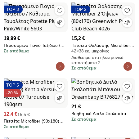
TOP 3
TOP 2
19,99 €
15,2 €
Πτυσσόμενο Γιογιό Ταξιδίου /
Πετσέτα Θαλάσσης Microfiber 2
Σε απόθεμα
42×38 εκ, μικροΐνες
Κάθισμα Τουαλέτας Potette Plus
Όψεων (80x170) Greenwich
Διαθέσιμα στα ηλεκτρονικά
Pink/White 5603
Polo Club Beach 4026
καταστήματα 2
Σε απόθεμα
TOP 5
-20 %
21 €
Βοηθητικό Διπλό Σκαλοπάτι
12,4 €
15,5 €
Σε απόθεμα
Μπάνιου Dreambaby BR76827
Πετσέτα Microfiber (90x180)
Grey
Σε απόθεμα
Kentia Versus Active 07
Turquoise 190gsm