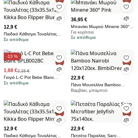
36,95 €
Μπανάκι Μωρού Minene 360°
12,9 €
Για κορίτσια
Pink
Παιδικό Κάθισμα Τουαλέτας
Σε απόθεμα
Σε απόθεμα
(33x35.5x12) Kikka Boo Flipper
Blue
-13 %
1,88 €
2,15 €
Γιογιό L-C Pot Bebe Blanc
22,9 €
Σε απόθεμα
6PLB002BC
Πάνα Μουσελίνα Bamboo
Βαμβάκι, μπαμπού
Nairobi 120x120εκ.
BimbiDreams
12,9 €
22,9 €
Παιδικό Κάθισμα Τουαλέτας
Πετσέτα Παραλίας Saro