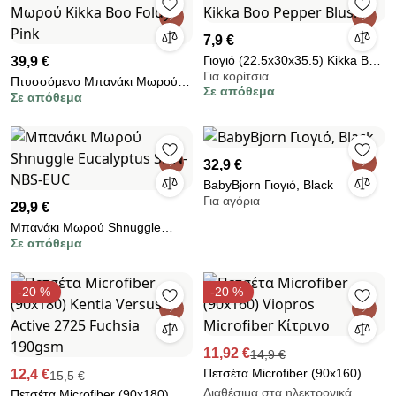
7,9 €
Γιογιό (22.5x30x35.5) Kikka Boo
39,9 €
Για κορίτσια
Pepper Blush
Πτυσσόμενο Μπανάκι Μωρού
Σε απόθεμα
Σε απόθεμα
Kikka Boo Foldy Pink
32,9 €
BabyBjorn Γιογιό, Black
Για αγόρια
29,9 €
Μπανάκι Μωρού Shnuggle
Σε απόθεμα
Eucalyptus SHN-NBS-EUC
-20 %
-20 %
11,92 €
14,9 €
Πετσέτα Microfiber (90x160)
12,4 €
15,5 €
Viopros Microfiber Κίτρινο
Διαθέσιμα στα ηλεκτρονικά
Πετσέτα Microfiber (90x180)