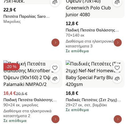
22,9 €
Πετσέτα Παραλίας Saro
Μικροΐνες
Microfiber Seahorse 75x140εκ.
12,8 €
Παιδική Πετσέτα Θαλάσσης
70×140 εκ
Microfiber 2 Όψεων (70x140)
Διαθέσιμα στα ηλεκτρονικά
Greenwich Polo Club Junior
καταστήματα 3
4080
Σε απόθεμα
-20 %
16,4 €
16,8 €
20,5 €
Παιδική Πετσέτα Θαλάσσης
Παιδικές Πετσέτες (Σετ 2τμχ)
90×24 εκ, μικροΐνες
29×27 εκ, σετ, βαμβάκι
Microfiber 2 Όψεων (90x160) 2
Nef-Nef Homeware Baby
Σε απόθεμα
Διαθέσιμα στα ηλεκτρονικά
Όψεων Palamaiki NMPAO/2
Special Party Blue 420gsm
καταστήματα 2
Σε απόθεμα