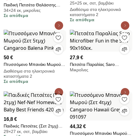
25×25 εκ, σετ, βαμβάκι
Kocoon Soccer 380gsm
Παιδική Πετσέτα Θαλάσσης
Διαθέσιμα στα ηλεκτρονικά
34×24 εκ, μικροΐνες
Microfiber (70x140) Dimcol Lilo
καταστήματα 2
Σε απόθεμα
&amp; Stitch 118 Fuchsia
Σε απόθεμα
50 €
27,9 €
Πτυσσόμενο Μπανάκι Μωρού
Πετσέτα Παραλίας Saro
Μικροΐνες
(Σετ 5τμχ) Cangaroo Balena
Microfiber Fun in the Sun
Διαθέσιμα στα ηλεκτρονικά
καταστήματα 2
Pink
90x160εκ.
Σε απόθεμα
16,8 €
Παιδικές Πετσέτες (Σετ 2τμχ)
44,32 €
29×27 εκ, σετ, βαμβάκι
Nef-Nef Homeware Baby Best
Πτυσσόμενο Μπανάκι Μωρού