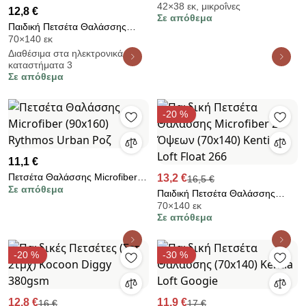
42×38 εκ, μικροΐνες
Greenwich Polo Club Beach
12,8 €
Σε απόθεμα
4033 Taupe
Παιδική Πετσέτα Θαλάσσης
70×140 εκ
Microfiber 2 Όψεων (70x140)
Διαθέσιμα στα ηλεκτρονικά
Greenwich Polo Club Junior
καταστήματα 3
5223
Σε απόθεμα
-20 %
11,1 €
Πετσέτα Θαλάσσης Microfiber
13,2 €
16,5 €
Σε απόθεμα
(90x160) Rythmos Urban Ροζ
Παιδική Πετσέτα Θαλάσσης
70×140 εκ
Microfiber 2 Όψεων (70x140)
Σε απόθεμα
Kentia Loft Float 266
-20 %
-30 %
12,8 €
11,9 €
16 €
17 €