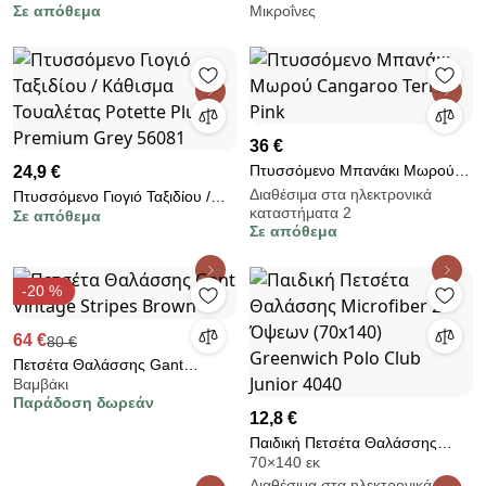
Σε απόθεμα
Μικροΐνες
(33x35.5x12) Kikka Boo Flipper
Microfiber Jellyfish 75x140εκ.
Mint
36 €
Πτυσσόμενο Μπανάκι Μωρού
24,9 €
Cangaroo Terra Pink
Διαθέσιμα στα ηλεκτρονικά
Πτυσσόμενο Γιογιό Ταξιδίου /
καταστήματα 2
Σε απόθεμα
Κάθισμα Τουαλέτας Potette Plus
Σε απόθεμα
Premium Grey 56081
-20 %
64 €
80 €
Πετσέτα Θαλάσσης Gant
Βαμβάκι
Vintage Stripes Brown
Παράδοση δωρεάν
12,8 €
Παιδική Πετσέτα Θαλάσσης
70×140 εκ
Microfiber 2 Όψεων (70x140)
Διαθέσιμα στα ηλεκτρονικά