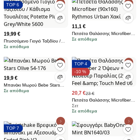
TOP 6
11,1 €
Πετσέτα Θαλάσσης Microfiber
19,99 €
Σε απόθεμα
(90x160) Rythmos Urban Χακί
Πτυσσόμενο Γιογιό Ταξιδίου /
Σε απόθεμα
Κάθισμα Τουαλέτας Potette Plus
Grey/White 5600
TOP 4
-10 %
19,9 €
Μπανάκι Μωρού Bebe Stars
Σε απόθεμα
Olive 54-176
20,7 €
23 €
Πετσέτα Θαλάσσης Microfiber 2
Σετ
Όψεων + Νεσεσέρ Παραλίας
Σε απόθεμα
(2τμχ) Feel &amp; Touch Med
06
TOP 7