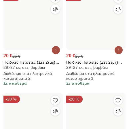
6,56 €
19,99 €
8,2 €
Πετσέτα Προσώπου (50x100)
Βρεφική Κάπα (100x100) Akuku
Βαμβάκι
Βαμβάκι
Anna Riska Spa 550gsm Ροζ
Αρκουδάκι Κρεμ A1252
Σε απόθεμα
Διαθέσιμα στα ηλεκτρονικά
καταστήματα 2
Σε απόθεμα