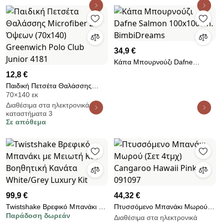
34,9 €
Κάπα Μπουρνούζι Dafne
Salmon 100x100cm.
12,8 €
BimbiDreams
Παιδική Πετσέτα Θαλάσσης
70×140 εκ
Microfiber 2 Όψεων (70x140)
Διαθέσιμα στα ηλεκτρονικά
Greenwich Polo Club Junior
καταστήματα 3
4181
Σε απόθεμα
99,9 €
44,32 €
Twistshake Βρεφικό Μπανάκι με
Πτυσσόμενο Μπανάκι Μωρού
Παράδοση δωρεάν
Μειωτή Και Βοηθητική Κανάτα
(Σετ 4τμχ) Cangaroo Hawaii
Διαθέσιμα στα ηλεκτρονικά