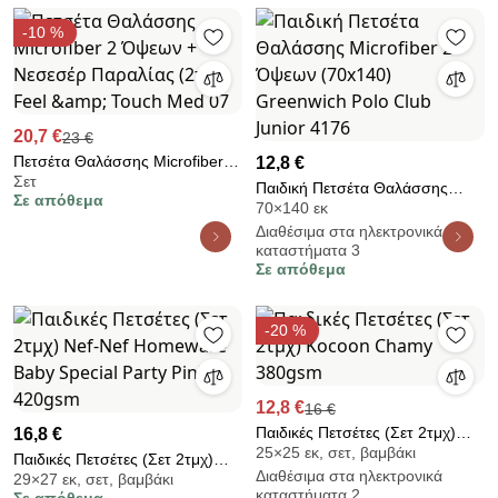
-10 %
20,7 €
23 €
Πετσέτα Θαλάσσης Microfiber 2
12,8 €
Σετ
Όψεων + Νεσεσέρ Παραλίας
Παιδική Πετσέτα Θαλάσσης
Σε απόθεμα
(2τμχ) Feel &amp; Touch Med
70×140 εκ
Microfiber 2 Όψεων (70x140)
07
Διαθέσιμα στα ηλεκτρονικά
Greenwich Polo Club Junior
καταστήματα 3
4176
Σε απόθεμα
-20 %
12,8 €
16 €
Παιδικές Πετσέτες (Σετ 2τμχ)
16,8 €
25×25 εκ, σετ, βαμβάκι
Kocoon Chamy 380gsm
Παιδικές Πετσέτες (Σετ 2τμχ)
Διαθέσιμα στα ηλεκτρονικά
29×27 εκ, σετ, βαμβάκι
Nef-Nef Homeware Baby
καταστήματα 2