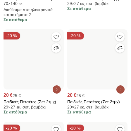
-20 %
-11 %
20 €
7,92 €
25 €
8,91 €
Παιδικές Πετσέτες (Σετ 2τμχ)
Παιδική Πετσέτα Θαλάσσης
29×27 εκ, σετ, βαμβάκι
70×140 εκ, μικροΐνες
Nima Sea Adventure 400gsm
Microfiber (70x140) Dimcol
Σε απόθεμα
Διαθέσιμα στα ηλεκτρονικά
Frozen 183 Lilac-Ice Blue
καταστήματα 3
Σε απόθεμα
-20 %