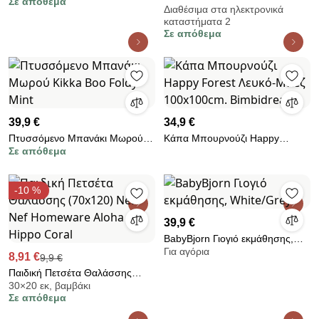
Σε απόθεμα
Friends 420gsm
(Σετ 4τμχ) Cangaroo Hawaii
Διαθέσιμα στα ηλεκτρονικά
καταστήματα 2
Grey 091097
Σε απόθεμα
39,9 €
34,9 €
Πτυσσόμενο Μπανάκι Μωρού
Κάπα Μπουρνούζι Happy
Σε απόθεμα
Kikka Boo Foldy Mint
Forest Λευκό-Μπεζ 100x100cm.
Bimbidreams
-10 %
39,9 €
BabyBjorn Γιογιό εκμάθησης,
Για αγόρια
White/Grey
8,91 €
9,9 €
Παιδική Πετσέτα Θαλάσσης
30×20 εκ, βαμβάκι
(70x120) Nef-Nef Homeware
Σε απόθεμα
Aloha Hippo Coral