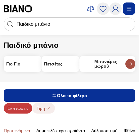
Μετάβαση στο περιεχόμενο
Πεδίο αναζήτησης
Μετάβαση στο υποσέλιδο
Παιδικό μπάνιο
Για παιδιά
Παιδικό μπάνιο
Μπανιέρες
Γιο Γιο
Πετσέτες
μωρού
Όλα τα φίλτρα
Εκπτώσεις
Τιμή
Προϊόντα
Προτεινόμενα
Δημοφιλέστερα προϊόντα
Αύξουσα τιμή
Φθίνουσ