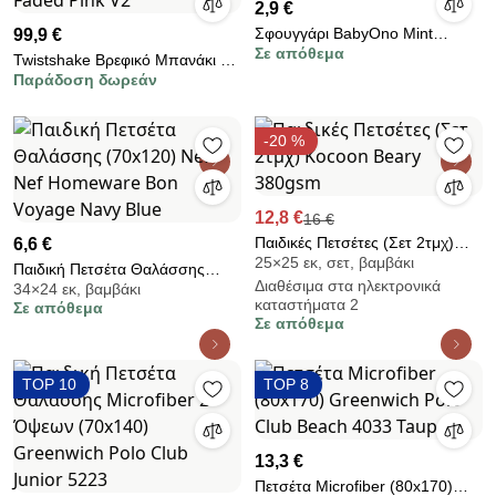
2,9 €
Σφουγγάρι BabyOno Mint
99,9 €
Σε απόθεμα
BN1640/03
Twistshake Βρεφικό Μπανάκι με
Παράδοση δωρεάν
Αξεσουάρ Faded Pink V2
-20 %
12,8 €
16 €
Παιδικές Πετσέτες (Σετ 2τμχ)
6,6 €
25×25 εκ, σετ, βαμβάκι
Kocoon Beary 380gsm
Παιδική Πετσέτα Θαλάσσης
Διαθέσιμα στα ηλεκτρονικά
34×24 εκ, βαμβάκι
(70x120) Nef-Nef Homeware
καταστήματα 2
Σε απόθεμα
Bon Voyage Navy Blue
Σε απόθεμα
TOP 10
TOP 8
13,3 €
Πετσέτα Microfiber (80x170)