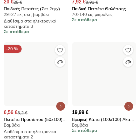
καταστήματα 2
καταστήματα 2
Σε απόθεμα
Σε απόθεμα
-20 %
13,12 €
29,95 €
16,4 €
Παιδική Πετσέτα Θαλάσσης
Παιδική Πετσέτα Θαλάσσης
70×140 εκ, βαμβάκι
10×15 εκ
(70x140) Viopros Masha 42
Microfiber 2 Όψεων (71x145)
Σε απόθεμα
Διαθέσιμα στα ηλεκτρονικά
320gsm
FlapjackKids Dino
καταστήματα 2
Σε απόθεμα