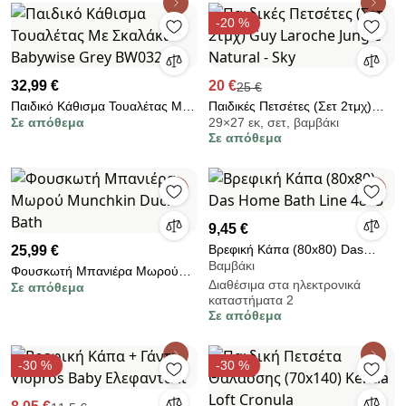
-20 %
32,99 €
20 €
25 €
Παιδικό Κάθισμα Τουαλέτας Με
Παιδικές Πετσέτες (Σετ 2τμχ)
Σε απόθεμα
29×27 εκ, σετ, βαμβάκι
Σκαλάκι Babywise Grey BW032
Guy Laroche Jungle Natural -
Σε απόθεμα
Sky
9,45 €
Βρεφική Κάπα (80x80) Das
25,99 €
Βαμβάκι
Home Bath Line 4885
Φουσκωτή Μπανιέρα Μωρού
Διαθέσιμα στα ηλεκτρονικά
Σε απόθεμα
Munchkin Duck Bath
καταστήματα 2
Σε απόθεμα
-30 %
-30 %