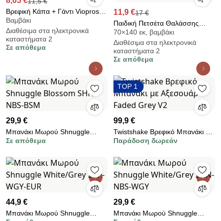
8,05 €
11,5 €
Βρεφική Κάπα + Γάντι Viopros
11,9 €
17 €
Βαμβάκι
Baby Ελεφαντάκι
Παιδική Πετσέτα Θαλάσσης
Διαθέσιμα στα ηλεκτρονικά
70×140 εκ, βαμβάκι
(70x140) Kentia Loft Cronula
καταστήματα 2
Διαθέσιμα στα ηλεκτρονικά
Σε απόθεμα
καταστήματα 2
Σε απόθεμα
TOP 1
29,9 €
99,9 €
Μπανάκι Μωρού Shnuggle
Twistshake Βρεφικό Μπανάκι με
Σε απόθεμα
Παράδοση δωρεάν
Blossom SHN-NBS-BSM
Αξεσουάρ Faded Grey V2
44,9 €
29,9 €
Μπανάκι Μωρού Shnuggle
Μπανάκι Μωρού Shnuggle