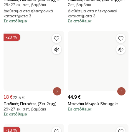
-20 %
4,22 €
Σεντόνι Λίκνου Επίπεδο
12,4 €
15,5 €
30×18 εκ, βαμβάκι
(80x110) Rythmos Baby Eloise
Παιδική Πετσέτα Θαλάσσης
Σε απόθεμα
Green
70×140 εκ
Microfiber 2 Όψεων (70x140)
Διαθέσιμα στα ηλεκτρονικά
Nima Let's Play
καταστήματα 3
Σε απόθεμα
-20 %
-20 %
20 €
25 €
Παιδικές Πετσέτες (Σετ 2τμχ)
12,4 €
15,5 €
29×27 εκ, σετ, βαμβάκι
Guy Laroche Amore Salmon -
Παιδική Πετσέτα Θαλάσσης
Σε απόθεμα
Silver
70×140 εκ
Microfiber 2 Όψεων (70x140)
Διαθέσιμα στα ηλεκτρονικά
Nima Frishie Pishie
καταστήματα 2
Σε απόθεμα