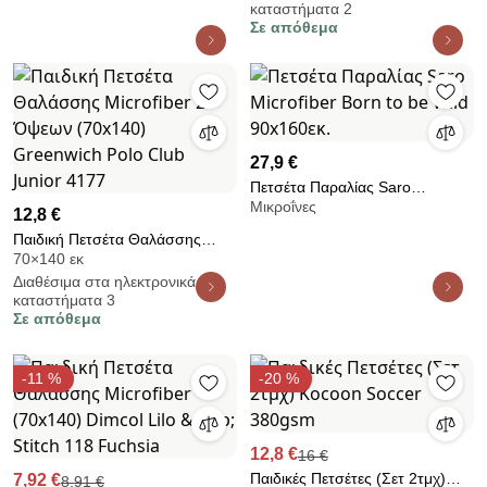
καταστήματα 2
White/Grey Luxury Kit
Pink 091097
Σε απόθεμα
27,9 €
Πετσέτα Παραλίας Saro
Μικροΐνες
Microfiber Born to be Wild
12,8 €
90x160εκ.
Παιδική Πετσέτα Θαλάσσης
70×140 εκ
Microfiber 2 Όψεων (70x140)
Διαθέσιμα στα ηλεκτρονικά
Greenwich Polo Club Junior
καταστήματα 3
4177
Σε απόθεμα
-11 %
-20 %
12,8 €
16 €
Παιδικές Πετσέτες (Σετ 2τμχ)
7,92 €
8,91 €