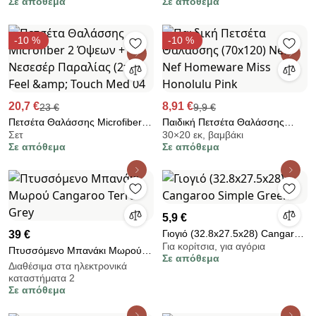
Σε απόθεμα
Σε απόθεμα
White/Grey SBP-WGY-EUR
White/Grey SHN-NBS-WGY
-10 %
-10 %
20,7 €
8,91 €
23 €
9,9 €
Πετσέτα Θαλάσσης Microfiber 2
Παιδική Πετσέτα Θαλάσσης
Σετ
30×20 εκ, βαμβάκι
Όψεων + Νεσεσέρ Παραλίας
(70x120) Nef-Nef Homeware
Σε απόθεμα
Σε απόθεμα
(2τμχ) Feel &amp; Touch Med
Miss Honolulu Pink
04
5,9 €
Γιογιό (32.8x27.5x28) Cangaroo
39 €
Για κορίτσια, για αγόρια
Simple Green
Πτυσσόμενο Μπανάκι Μωρού
Σε απόθεμα
Cangaroo Terra Grey
Διαθέσιμα στα ηλεκτρονικά
καταστήματα 2
Σε απόθεμα