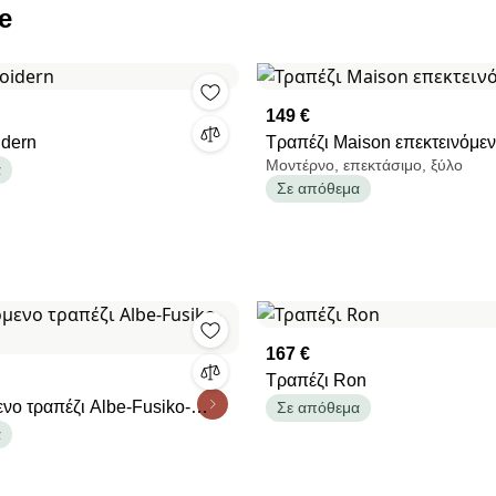
e
149 €
idern
Τραπέζι Maison επεκτεινόμε
Μοντέρνο, επεκτάσιμο, ξύλο
α
Σε απόθεμα
167 €
Τραπέζι Ron
νο τραπέζι Albe-Fusiko-
Σε απόθεμα
α