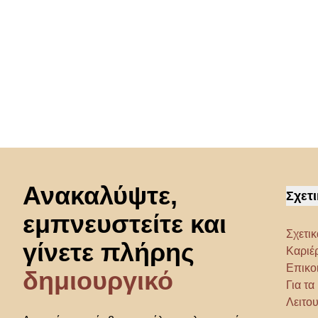
Μετάβαση στην αρχή
Ανακαλύψτε,
Σχετι
εμπνευστείτε και
Σχετικ
γίνετε πλήρης
Καριέ
Επικο
δημιουργικό
Για τ
Λειτου