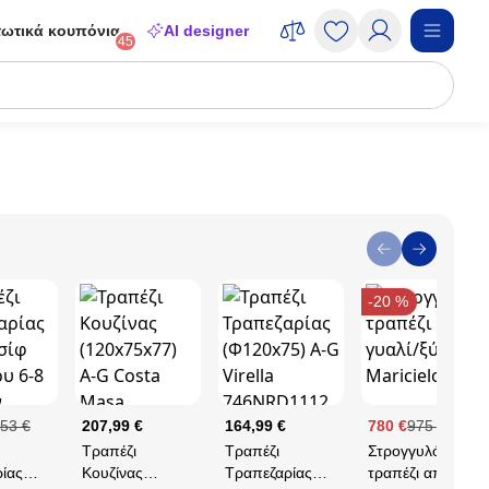
ωτικά κουπόνια
AI designer
45
-20 %
53 €
207,99 €
164,99 €
780 €
975 €
Τραπέζι
Τραπέζι
Στρογγυλό
ίας
Κουζίνας
Τραπεζαρίας
τραπέζι από