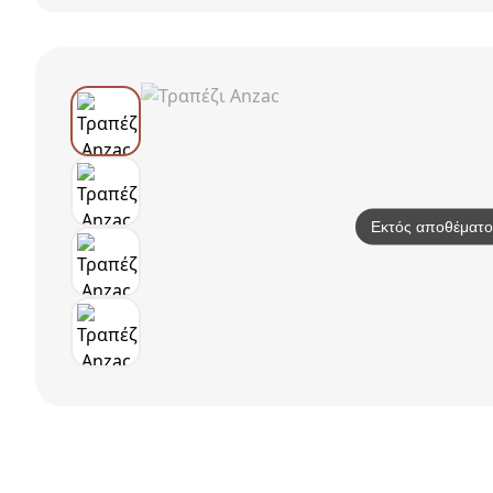
Mauro
ατόμων από
(Φ100x74.5)
ξύλο δρυ, Jimi
Spitishop
Eclipse Stone
Grey
Εκτός αποθέματο