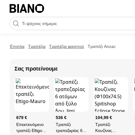
Μετάβαση στο περιεχόμενο
Πεδίο αναζήτησης
Μετάβαση στο υποσέλιδο
Έπιπλα
Τραπέζια
Τραπέζια φαγητού
Τραπέζι Anzac
Σας προτείνουμε
679 €
536 €
104,99 €
Επεκτεινόμενο
Τραπέζι
Τραπέζι
τραπέζι Eltigo-
τραπεζαρίας 6
Κουζίνας