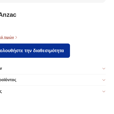
ίφ ξύλο
(120x75x77) A-
(Φ120x75) A-G
γυαλί/ξύλο,
G Costa Masa
Virella
Maricielo
 Douve
869VEL5188
746NRD1112
Anzac
Pine
Wood Black
κό τιμών
ολουθήστε την διαθεσιμότητα
ν
ροϊόντος
ς