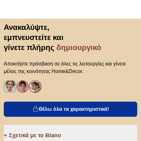
Μετάβαση στην αρχή
Ανακαλύψτε,
εμπνευστείτε και
γίνετε πλήρης
δημιουργικό
Αποκτήστε πρόσβαση σε όλες τις λειτουργίες και γίνετε
μέλος της κοινότητας Home&Decor.
Θέλω όλα τα χαρακτηριστικά!
Σχετικά με το Biano