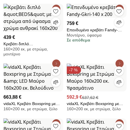
Βελούδινο
εκ. Βελούδινο
759 €
Επενδυμένο κρεβάτι Fandy-
Μοντέρνο, ύφασμα
Gkri-140 x 200
439 €
Σε απόθεμα
Κρεβάτι διπλό
160×200 εκ, με στρώμα,
&quot;BED5&quot; με στρώμα
μοντέρνο
από ύφασμα σε χρώμα ανθρακί
160x200
-7 %
663,88 €
592,9 €
637,62 €
vidaXL Κρεβάτι Boxspring με
vidaXL Κρεβάτι Boxspring με
160×200 εκ, με στρώμα, ξύλο
160×200 εκ, με στρώμα, ξύλο
Στρώμα &amp; LED Μαύρο
Στρώμα Μαύρο 160x200 εκ.
160x200 εκ. Βελούδινο
Υφασμάτινο