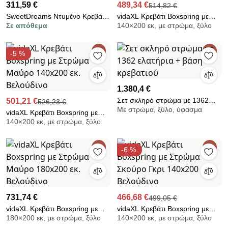
311,59 €
489,34 €
514,82 €
SweetDreams Ντυμένο Κρεβάτι
vidaXL Κρεβάτι Boxspring με
Σε απόθεμα
140×200 εκ, με στρώμα, ξύλο
Διπλό SweetDreams 886
Στρώμα Σκούρο Γκρι 140x200
150x200 cm BEST-10103475
εκ. Βελούδινο
-5 %
1.380,4 €
Σετ σκληρό στρώμα με 1362
501,21 €
526,23 €
Με στρώμα, ξύλο, ύφασμα
ελατήρια + βάση κρεβατιού
vidaXL Κρεβάτι Boxspring με
140×200 εκ, με στρώμα, ξύλο
Στρώμα Μαύρο 140x200 εκ.
Βελούδινο
-6 %
731,74 €
466,68 €
499,05 €
vidaXL Κρεβάτι Boxspring με
vidaXL Κρεβάτι Boxspring με
180×200 εκ, με στρώμα, ξύλο
140×200 εκ, με στρώμα, ξύλο
Στρώμα Μαύρο 180x200 εκ.
Στρώμα Σκούρο Γκρι 140x200