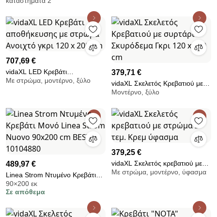
καταστήματα 2
707,69 €
vidaXL LED Κρεβάτι
379,71 €
Με στρώμα, μοντέρνο, ξύλο
αποθήκευσης με στρώμα
vidaXL Σκελετός Κρεβατιού με
Ανοιχτό γκρι 120 x 200 cm
Μοντέρνο, ξύλο
συρτάρι Σκυρόδεμα Γκρι 120 x
190 cm
379,25 €
vidaXL Σκελετός κρεβατιού με
489,97 €
Με στρώμα, μοντέρνο, ύφασμα
στρώμα 2 τεμ. Κρεμ ύφασμα
Linea Strom Ντυμένο Κρεβάτι
90×200 εκ
Μονό Linea Strom Nuovo
Σε απόθεμα
90x200 cm BEST-10104880