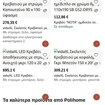
112,86 €
Κρεβάτι "ΝΟΤΑ" ημίδιπλο σε
276,35 €
Σε απόθεμα
χρώμα δρυς 110x190 SB G52-
vidaXL Σκελετός Κρεβατιού με
DRYS
Με στρώμα, ξύλο, ύφασμα
στρώμα Καπουτσίνο 90 x 190
Διαθέσιμα στα ηλεκτρονικά
cm ύφασμα
καταστήματα 2
695,1 €
309,21 €
vidaXL LED Κρεβάτι
vidaXL Σκελετός Κρεβατιού με
Με στρώμα, μοντέρνο, ξύλο
Με στρώμα, μοντέρνο, ρουστίκ
αποθήκευσης με στρώμα
κεφαλάρι Γκρι Μπετόν 150 x 200
Ανοιχτό γκρι 120 x 200 cm
cm
Τα καλύτερα προϊόντα από Polihome