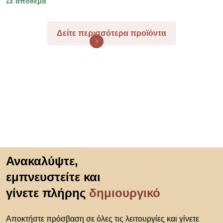
Σε απόθεμα
Δείτε περισσότερα προϊόντα
Μετάβαση στην αρχή
Ανακαλύψτε,
εμπνευστείτε και
γίνετε πλήρης
δημιουργικό
Αποκτήστε πρόσβαση σε όλες τις λειτουργίες και γίνετε