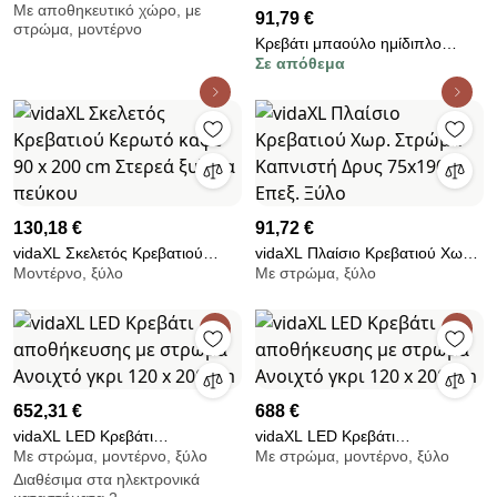
Με αποθηκευτικό χώρο, με
χώρο και στρώμα Ανοιχτό γκρι
91,79 €
στρώμα, μοντέρνο
Κρεβάτι μπαούλο ημίδιπλο
Σε απόθεμα
120/190 1212011, χρώμα Σασό
Genomax 12814-5454657755
130,18 €
91,72 €
vidaXL Σκελετός Κρεβατιού
vidaXL Πλαίσιο Κρεβατιού Χωρ.
Μοντέρνο, ξύλο
Με στρώμα, ξύλο
Κερωτό καφέ 90 x 200 cm
Στρώμα Καπνιστή Δρυς
Στερεά ξυλεία πεύκου
75x190εκ Επεξ. Ξύλο
652,31 €
688 €
vidaXL LED Κρεβάτι
vidaXL LED Κρεβάτι
Με στρώμα, μοντέρνο, ξύλο
Με στρώμα, μοντέρνο, ξύλο
αποθήκευσης με στρώμα
αποθήκευσης με στρώμα
Διαθέσιμα στα ηλεκτρονικά
Ανοιχτό γκρι 120 x 200 cm
Ανοιχτό γκρι 120 x 200 cm