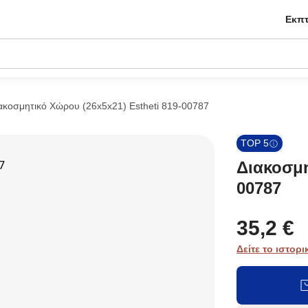
Εκπτ
ακοσμητικό Χώρου (26x5x21) Estheti 819-00787
TOP 5
Διακοσμη
00787
35,2 €
Δείτε το ιστορι