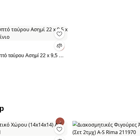
τό ταύρου Ασημί 22 x 9,5 x
ίνιο
op