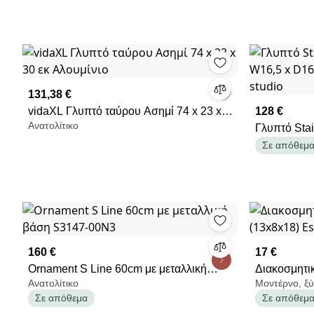
131,38 €
vidaXL Γλυπτό ταύρου Ασημί 74 x 23 x
128 €
Ανατολίτικο
30 εκ Αλουμίνιο
Γλυπτό Stai
x D16,5 x 
Σε απόθεμ
studio
160 €
17 €
Ornament S Line 60cm με μεταλλική
Διακοσμητι
Ανατολίτικο
Μοντέρνο, ξύ
βάση S3147-00N3
(13x8x18) E
Σε απόθεμα
Σε απόθεμ