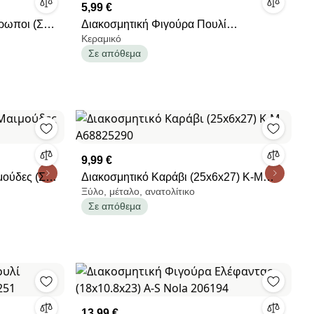
5,99 €
ρωποι (Σετ
Διακοσμητική Φιγούρα Πουλί
Κεραμικό
(12x9.2x14.5) A-S Autumn 211731
Σε απόθεμα
9,99 €
μούδες (Σετ
Διακοσμητικό Καράβι (25x6x27) K-M
Ξύλο, μέταλο, ανατολίτικο
A68825290
Σε απόθεμα
13,99 €