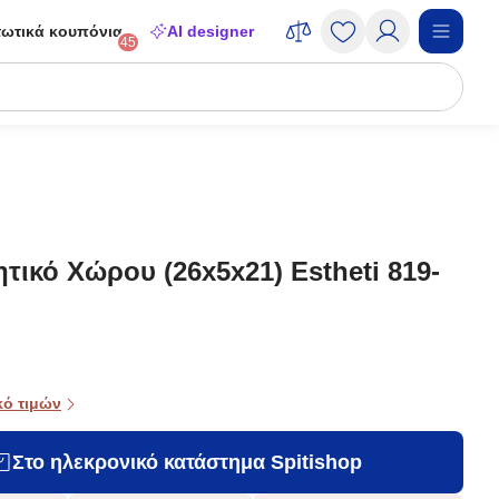
ωτικά κουπόνια
AI designer
45
τικό Χώρου (26x5x21) Estheti 819-
κό τιμών
Στο ηλεκρονικό κατάστημα Spitishop