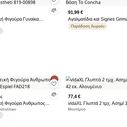
91,99 €
κή Φιγούρα Γυναίκα
Αγαλματίδια και Signes Grimalt Με Β
 Estheti 819-00898
Το Concha
Παράδοση δωρεάν
α
77,4 €
 €
κή Φιγούρα Άνθρωπος
vidaXL Γλυπτά 2 τμχ. Ασημί 1
ατολίτικο
Μοντέρνο
1) Espiel FAD218
εκ. Αλουμίνιο
α