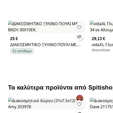
25 €
29,13 €
ΔΙΑΚΟΣΜΗΤΙΚΟ ΞΥΛΙΝΟ ΠΟΥΛΙ ΜΕ
vidaXL Γλυπ
Ανατολίτικο
ΒΑΣΗ 30Χ10ΕΚ.
34 εκ Αλουμ
Σε απόθεμα
Τα καλύτερα προϊόντα από Spitish