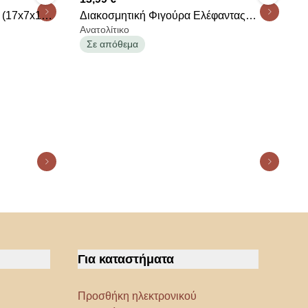
 (17x7x17)
Διακοσμητική Φιγούρα Ελέφαντας
Ανατολίτικο
(18x10.8x23) A-S Nola 206194
Σε απόθεμα
Για καταστήματα
Προσθήκη ηλεκτρονικού