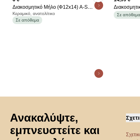
Διακοσμητικό Μήλο (Φ12x14) A-S
Διακοσμητι
Κεραμικό, ανατολίτικο
Pamela Gold 182316
(16x14x20)
Σε απόθεμ
Σε απόθεμα
Μετάβαση στην αρχή
Ανακαλύψτε,
Σχετι
εμπνευστείτε και
Σχετικ