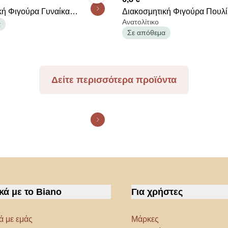
κή Φιγούρα Γυναίκα
Διακοσμητική Φιγούρα Πουλί
Ανατολίτικο
 A-S Wild Romance 206124
A-S Oasis Bird 182251
α
Σε απόθεμα
Δείτε περισσότερα προϊόντα
κά με το Biano
Για χρήστες
ά με εμάς
Μάρκες