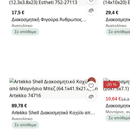
17,5 €
29,4 €
Διακοσμητική Φιγούρα Άνθρωπος
Διακοσμητι
Ανατολίτικο
Ανατολίτικο
(12.3x3.8x23) Estheti 752-27113
(14x10x20)
Σε απόθεμα
Σε απόθεμ
-20 %
10,64 €
13,3
89,78 €
Διακοσμητι
Μοντέρνο, αν
Artekko Shell Διακοσμητικό Κοχύλι από
(20x7.5x7.
Σε απόθεμ
Ανατολίτικο
Μαγνήσιο Μπεζ (64.1x41.9x21.6)cm
Σε απόθεμα
Artekko 74716