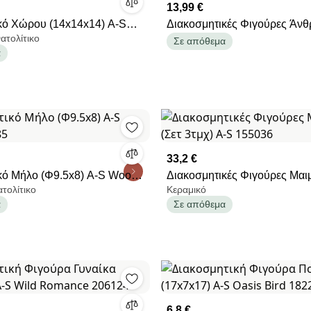
13,99 €
κό Χώρου (14x14x14) A-S
Διακοσμητικές Φιγούρες Άνθ
ατολίτικο
51
2τμχ) A-S Rima 211970
Σε απόθεμα
α
33,2 €
κό Μήλο (Φ9.5x8) A-S Wood
Διακοσμητικές Φιγούρες Μαι
ατολίτικο
Κεραμικό
3τμχ) A-S 155036
α
Σε απόθεμα
6,8 €