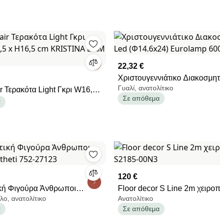
22,32 €
Χριστουγεννιάτικο Διακοσμητ
Γυαλί, ανατολίτικο
r Τερακότα Light Γκρι W16,5
(Φ14.6x24) Eurolamp 600-4
Σε απόθεμα
H16,5 cm KRISTINA DAM
α
120 €
κή Φιγούρα Άνθρωποι
Floor decor S Line 2m χειρο
λο, ανατολίτικο
Ανατολίτικο
stheti 752-27123
S2185-00N3
α
Σε απόθεμα