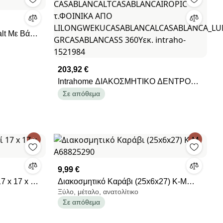
άση
203,92 €
Intrahome ΔΙΑΚΟΣΜΗΤΙΚΟ ΔΕΝΤΡΟ
CASABLANCALTCASABLANCAIROPIC
Σε απόθεμα
τ.ΦΟΙΝΙΚΑ ΑΠΟ
LILONGWEKUCASABLANCALCASABLANC
GRCASABLANCASS 360Yεκ. intraho-
1521984
9,99 €
7 x 17 x 42
Διακοσμητικό Καράβι (25x6x27) K-M
Ξύλο, μέταλο, ανατολίτικο
A68825290
Σε απόθεμα