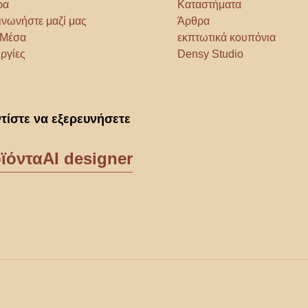
ρα
Καταστήματα
ινωνήστε μαζί μας
Άρθρα
α Μέσα
εκπτωτικά κουπόνια
ργίες
Densy Studio
τίστε να εξερευνήσετε
ϊόντα
AI designer