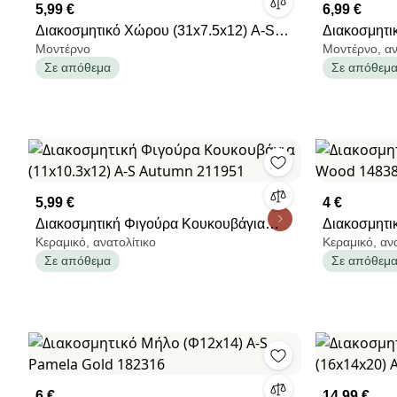
5,99 €
6,99 €
Διακοσμητικό Χώρου (31x7.5x12) A-S
Διακοσμητι
Μοντέρνο
Μοντέρνο, αν
Amy 203978
Dave 2117
Σε απόθεμα
Σε απόθεμ
5,99 €
4 €
Διακοσμητική Φιγούρα Κουκουβάγια
Διακοσμητι
Κεραμικό, ανατολίτικο
Κεραμικό, αν
(11x10.3x12) A-S Autumn 211951
148385
Σε απόθεμα
Σε απόθεμ
6 €
14,99 €