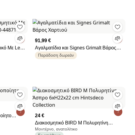
91,99 €
ικό Με Led
Αγαλματίδια και Signes Grimalt Βάρος
4871
Χαρτιού
Παράδοση δωρεάν
ποίητο
24 €
Διακοσμητικό BIRD M Πολυρητίνη
Μοντέρνο, ανατολίτικο
Άσπρο 6xΗ22x22 cm Hintsdeco