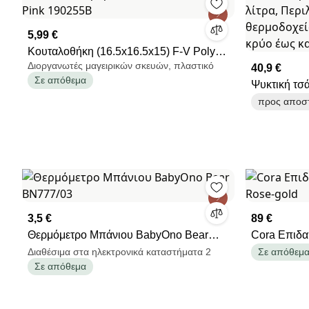
5,99 €
Κουταλοθήκη (16.5x16.5x15) F-V Poly
Διοργανωτές μαγειρικών σκευών, πλαστικό
Pink 190255B
40,9 €
Σε απόθεμα
Ψυκτική τσά
Περιλαμβάν
προς αποστ
Διατηρεί το
ώρες, Ροζ/Κ
3,5 €
89 €
Θερμόμετρο Μπάνιου BabyOno Bear
Cora Επιδα
BN777/03
Rose-gold
Διαθέσιμα στα ηλεκτρονικά καταστήματα 2
Σε απόθεμ
Σε απόθεμα