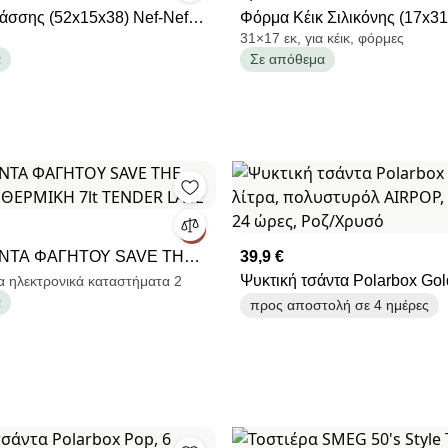
άσσης (52x15x38) Nef-Nef
Φόρμα Κέικ Σιλικόνης (17x31
31×17 εκ, για κέικ, φόρμες
ortofino Mauve
Unicorn 209697
α
Σε απόθεμα
ΑΝΤΑ ΦΑΓΗΤΟΥ SAVE THE
39,9 €
ΣΟΘΕΡΜΙΚΗ 7lt TENDER
Ψυκτική τσάντα Polarbox Gold
α ηλεκτρονικά καταστήματα 2
α
πολυστυρόλ AIRPOP, 5-15 °
προς αποστολή σε 4 ημέρες
ώρες, Ροζ/Χρυσό