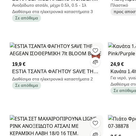
Ανοξείδωτο ατσάλι, μέχρι 0.5λ, 0.5 - 1λ
Πλαστικό
BOTTLE SAVE THE AEGEAN 500ml
Vital, 600 
Διαθέσιμα στα ηλεκτρονικά καταστήματα 3
προς αποστ
LOVE ASCEND
BPA, ροζ
Σε απόθεμα
19,9 €
24,9 €
ESTIA ΤΣΑΝΤΑ ΦΑΓΗΤΟΥ SAVE THE
Κανάτα 1.4l
Για νερό, γυα
AEGEAN ΙΣΟΘΕΡΜΙΚΗ 7lt BLOOM
01-40857
Διαθέσιμα στα ηλεκτρονικά καταστήματα 2
Διαθέσιμα στ
Σε απόθεμα
BEIGE
Σε απόθεμ