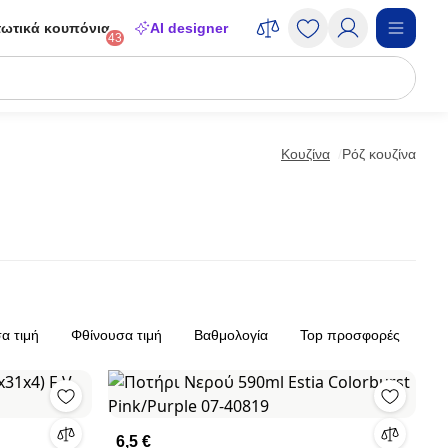
ωτικά κουπόνια
AI designer
43
Κουζίνα
Ρόζ κουζίνα
α τιμή
Φθίνουσα τιμή
Βαθμολογία
Top προσφορές
6,5 €