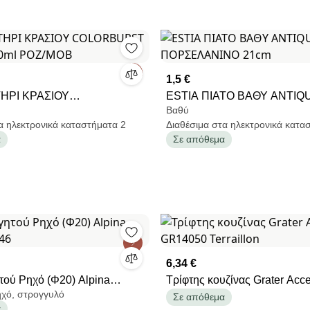
1,5 €
ΗΡΙ ΚΡΑΣΙΟΥ
ESTIA ΠΙΑΤΟ ΒΑΘΥ ANTIQ
Βαθύ
ST ΓΥΑΛΙΝΟ 380ml ΡΟΖ/
ΠΟΡΣΕΛΑΝΙΝΟ 21cm
α ηλεκτρονικά καταστήματα 2
Διαθέσιμα στα ηλεκτρονικά κατα
α
Σε απόθεμα
6,34 €
τού Ρηχό (Φ20) Alpina
Τρίφτης κουζίνας Grater Acc
ηχό, στρογγυλό
546
GR14050 Terraillon
Σε απόθεμα
α