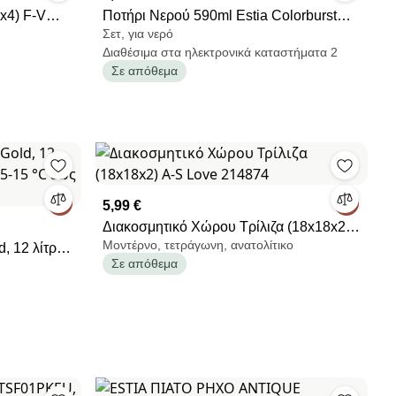
x4) F-V
Ποτήρι Νερού 590ml Estia Colorburst
Σετ, για νερό
Pink/Purple 07-40819
Διαθέσιμα στα ηλεκτρονικά καταστήματα 2
Σε απόθεμα
5,99 €
Διακοσμητικό Χώρου Τρίλιζα (18x18x2)
Μοντέρνο, τετράγωνη, ανατολίτικο
, 12 λίτρα,
A-S Love 214874
Σε απόθεμα
C έως 24