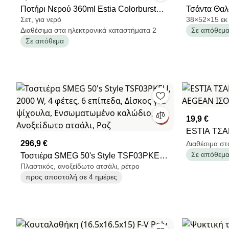
Ποτήρι Νερού 360ml Estia Colorburst
Τσάντα Θαλ
Σετ, για νερό
38×52×15 εκ
Pink/Purple 07-40833
Homeware P
Διαθέσιμα στα ηλεκτρονικά καταστήματα 2
Σε απόθεμ
Σε απόθεμα
19,9 €
ESTIA ΤΣ
296,9 €
AEGEAN Ι
Διαθέσιμα στ
Σε απόθεμ
Τοστιέρα SMEG 50's Style TSF03PKEU,
LACE
Πλαστικός, ανοξείδωτο ατσάλι, ρέτρο
2000 W, 4 φέτες, 6 επίπεδα, Δίσκος για
προς αποστολή σε 4 ημέρες
ψίχουλα, Ενσωματωμένο καλώδιο,
Ανοξείδωτο ατσάλι, Ροζ