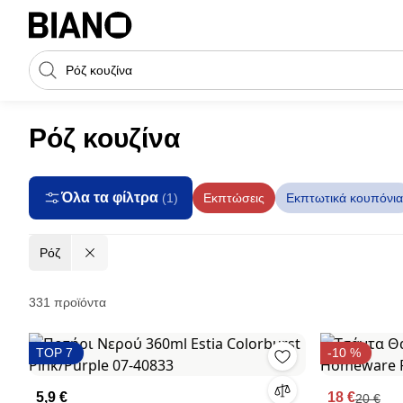
Μετάβαση στο περιεχόμενο
Πεδίο αναζήτησης
Μετάβαση στο υποσέλιδο
Ρόζ κουζίνα
Όλα τα φίλτρα
Εκπτώσεις
Εκπτωτικά κουπόνια
(1)
Ρόζ
Προϊόντα
331 προϊόντα
TOP 7
-10 %
5,9 €
18 €
20 €