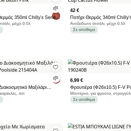
42 €
ερμός 350ml Chilly's Series
Ποτήρι Θερμός 340ml Chilly's
τσάλι, μέχρι 0.5λ
Ανοξείδωτο ατσάλι, μέχρι 0.5λ
ush Pink
Cup Cactus Flower
α
Σε απόθεμα
6,99 €
Διακοσμητικό Μαξιλάρι
Φρουτιέρα (Φ26x10.5) F-V Po
 καρέκλες, σετ
Μοντέρνο, για φρούτα, στρογγύ
S Poolside 215404A
190240B
α
Σε απόθεμα