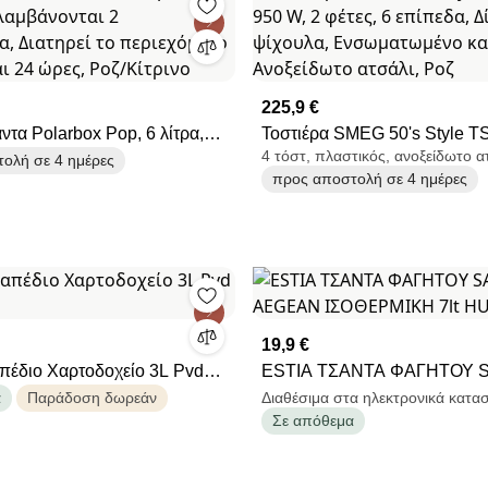
225,9 €
ντα Polarbox Pop, 6 λίτρα,
Τοστιέρα SMEG 50's Style 
4 τόστ, πλαστικός, ανοξείδωτο α
ονται 2 θερμοδοχεία,
950 W, 2 φέτες, 6 επίπεδα, Δ
ολή σε 4 ημέρες
προς αποστολή σε 4 ημέρες
 περιεχόμενο κρύο έως και 24
ψίχουλα, Ενσωματωμένο καλ
ίτρινο
Ανοξείδωτο ατσάλι, Ροζ
19,9 €
πέδιο Χαρτοδοχείο 3L Pvd
ESTIA ΤΣΑΝΤΑ ΦΑΓΗΤΟΥ 
AEGEAN ΙΣΟΘΕΡΜΙΚΗ 7lt 
α
Παράδοση δωρεάν
Διαθέσιμα στα ηλεκτρονικά κατα
Σε απόθεμα
PEBBLES