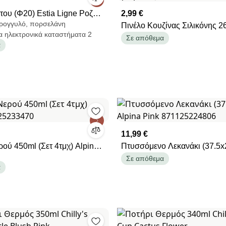
του (Φ20) Estia Ligne Ροζ
2,99 €
τρογγυλό, πορσελάνη
Πινέλο Κουζίνας Σιλικόνης 26
α ηλεκτρονικά καταστήματα 2
Silicone 209756 (Τυχαία Επι
Σε απόθεμα
α
Χρώματος)
11,99 €
ού 450ml (Σετ 4τμχ) Alpina
Πτυσσόμενο Λεκανάκι (37.5x
470
Alpina Pink 871125224806
Σε απόθεμα
α