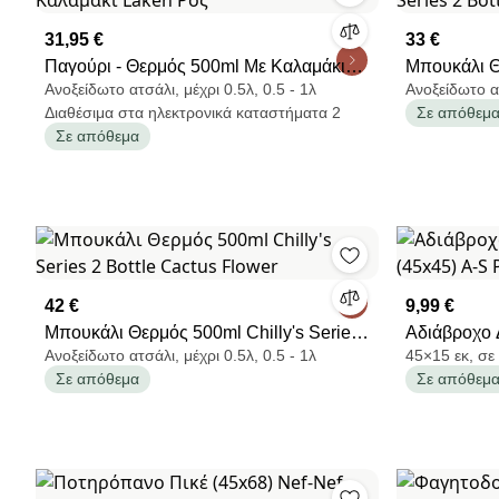
31,95 €
33 €
Παγούρι - Θερμός 500ml Με Καλαμάκι
Μπουκάλι Θ
Ανοξείδωτο ατσάλι, μέχρι 0.5λ, 0.5 - 1λ
Ανοξείδωτο α
Laken Ροζ
2 Bottle Bl
Διαθέσιμα στα ηλεκτρονικά καταστήματα 2
Σε απόθεμ
Σε απόθεμα
42 €
9,99 €
Μπουκάλι Θερμός 500ml Chilly's Series
Αδιάβροχο 
Ανοξείδωτο ατσάλι, μέχρι 0.5λ, 0.5 - 1λ
45×15 εκ, σε
2 Bottle Cactus Flower
(45x45) A-
Σε απόθεμα
Σε απόθεμ