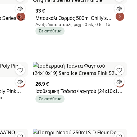
33 €
 Series 2
Μπουκάλι Θερμός 500ml Chilly's
Ανοξείδωτο ατσάλι, μέχρι 0.5λ, 0.5 - 1λ
Original's Series Peach Purple
Σε απόθεμα
26,9 €
ly Pink
Ισοθερμική Τσάντα Φαγητού (24x10x19)
λα
Saro Ice Creams Pink 52506
Σε απόθεμα