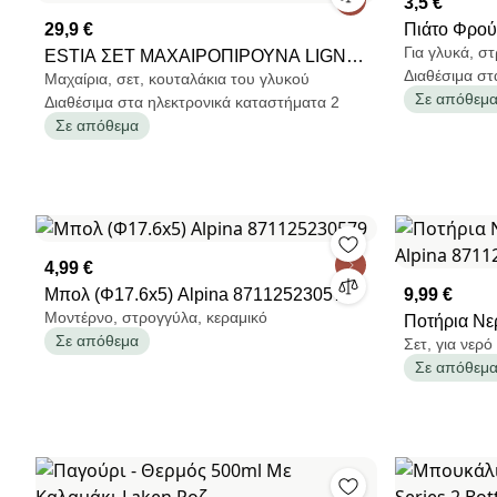
3,5 €
29,9 €
Πιάτο Φρού
Για γλυκά, σ
ESTIA ΣΕΤ ΜΑΧΑΙΡΟΠΙΡΟΥΝΑ LIGNE
07-38878
Διαθέσιμα στ
Μαχαίρια, σετ, κουταλάκια του γλυκού
PINK ΑΝΟΞΕΙΔΩΤΟ ΑΤΣΑΛΙ ΜΕ
Σε απόθεμ
Διαθέσιμα στα ηλεκτρονικά καταστήματα 2
ΚΕΡΑΜΙΚΗ ΛΑΒΗ 18/0 16 ΤΕΜ.
Σε απόθεμα
4,99 €
Μπολ (Φ17.6x5) Alpina 871125230579
9,99 €
Μοντέρνο, στρογγύλα, κεραμικό
Ποτήρια Νερ
Σε απόθεμα
Σετ, για νερό
871125233
Σε απόθεμ