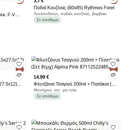
3,7 €
Ποδιά Κουζίνας (60x85) Rythmos Foret
Λουλουδάτος, ποδιές κουζίνας, βαμβάκι
εκ. F-V
Σε απόθεμα
λογή
14,99 €
27.5x12)
Φλυτζάνια Τσαγιού 200ml + Πιατάκια (Σετ
Μοντέρνο, σετ, για τσάι
8τμχ) Alpina Pink 871125224852
Σε απόθεμα