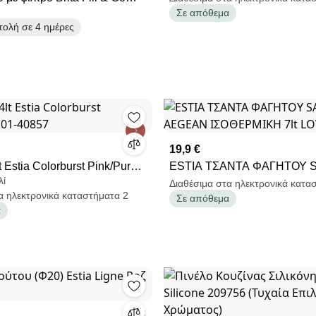
Σε απόθεμα
ml, φίλτρα MicroDisc, χωρίς
ολή σε 4 ημέρες
19,9 €
t Estia Colorburst Pink/Purple
ESTIA ΤΣΑΝΤΑ ΦΑΓΗΤΟΥ 
λί
AEGEAN ΙΣΟΘΕΡΜΙΚΗ 7lt 
Διαθέσιμα στα ηλεκτρονικά κατα
α ηλεκτρονικά καταστήματα 2
Σε απόθεμα
ASCEND
α