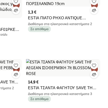
1,3 €
ESTIA ΠΙΑΤΟ ΡΗΧΟ ANTIQUE
ΠΟΡΣΕΛΑΝΙΝΟ 19cm
Διαθέσιμα στα ηλεκτρονικά καταστήματα 2
Σε απόθεμα
TSF01PKEU,
τσάλι
ίσκος για
ώδιο,
SAVE THE
14,9 €
HUE
ESTIA ΤΣΑΝΤΑ ΦΑΓΗΤΟΥ SAVE THE
στήματα 2
AEGEAN ΙΣΟΘΕΡΜΙΚΗ 7lt BLOSSOM
Διαθέσιμα στα ηλεκτρονικά καταστήματα 3
Σε απόθεμα
ROSE