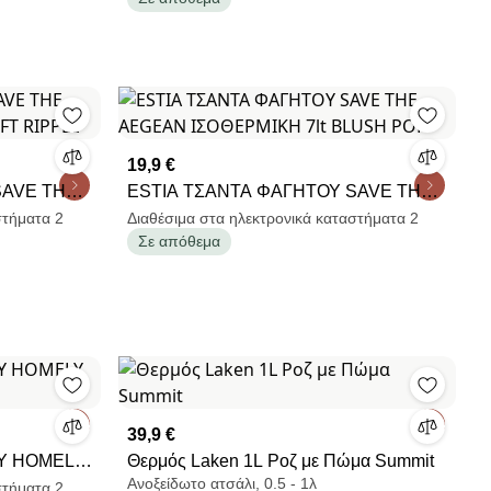
ROSE
19,9 €
SAVE THE
ESTIA ΤΣΑΝΤΑ ΦΑΓΗΤΟΥ SAVE THE
SOFT
AEGEAN ΙΣΟΘΕΡΜΙΚΗ 7lt BLUSH POP
στήματα 2
Διαθέσιμα στα ηλεκτρονικά καταστήματα 2
Σε απόθεμα
39,9 €
Υ HOMELY
Θερμός Laken 1L Ροζ με Πώμα Summit
Ανοξείδωτο ατσάλι, 0.5 - 1λ
στήματα 2