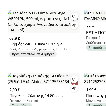
7,9 €
ESTIA ΠΟΤ
Για κρασί
67,9 €
COLORBUR
Διαθέσιμα στ
Θερμός SMEG Clima 50's Style
ΜΟΒ
Σε απόθεμ
Ανοξείδωτο ατσάλι, μέχρι 0.5λ, 0.5 - 1λ
WBF01PK, 500 ml, Αεροστεγές κλείσιμο,
προς αποστολή σε 4 ημέρες
Διπλό τοίχωμα, Ανοξείδωτο ατσάλι 18/8,
Ροζ
2,99 €
1,99 €
Παγοθήκη Σιλικόνης 14 Θέσεων
Πιάτο Φαγη
Για πάγο, πλαστικό
Μοντέρνο, ρ
(25.5x11.5x4) Alpina 871125233134
871125230
Σε απόθεμα
Σε απόθεμ