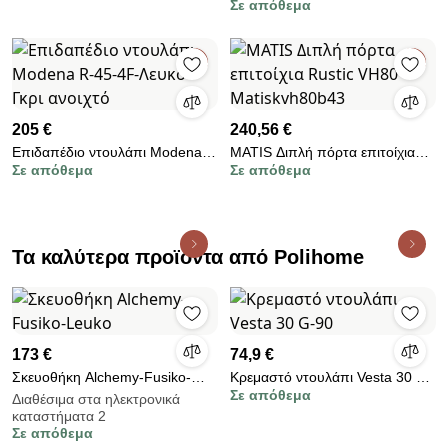
Σε απόθεμα
Latino Marble
205 €
240,56 €
Επιδαπέδιο ντουλάπι Modena
MATIS Διπλή πόρτα επιτοίχια
Σε απόθεμα
Σε απόθεμα
R-45-4F-Λευκό - Γκρι ανοιχτό
Rustic VH80 Matiskvh80b43
Τα καλύτερα προϊόντα από Polihome
173 €
74,9 €
Σκευοθήκη Alchemy-Fusiko-
Κρεμαστό ντουλάπι Vesta 30 G-
Σε απόθεμα
Leuko
90
Διαθέσιμα στα ηλεκτρονικά
καταστήματα 2
Σε απόθεμα