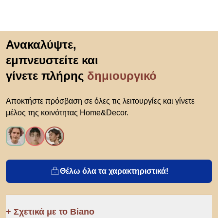
Μετάβαση στην αρχή
Ανακαλύψτε,
εμπνευστείτε και
γίνετε πλήρης
δημιουργικό
Αποκτήστε πρόσβαση σε όλες τις λειτουργίες και γίνετε
μέλος της κοινότητας Home&Decor.
Θέλω όλα τα χαρακτηριστικά!
Σχετικά με το Biano