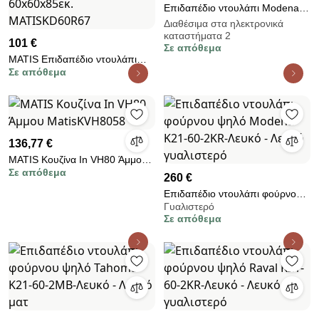
Επιδαπέδιο ντουλάπι Modena
R-60-1K-Λευκό - Γκρι ανοιχτό
Διαθέσιμα στα ηλεκτρονικά
καταστήματα 2
101 €
Σε απόθεμα
MATIS Επιδαπέδιο ντουλάπι
Σε απόθεμα
εντοιχιζόμενης ηλεκτρικής
κουζίνας CONTEMPO D60R
Μπεζ 60x60x85εκ.
MATISKD60R67
136,77 €
MATIS Κουζίνα In VH80 Άμμου
Σε απόθεμα
MatisKVH8058
260 €
Επιδαπέδιο ντουλάπι φούρνου
Γυαλιστερό
ψηλό Modena K21-60-2KR-
Σε απόθεμα
Λευκό - Λευκό γυαλιστερό