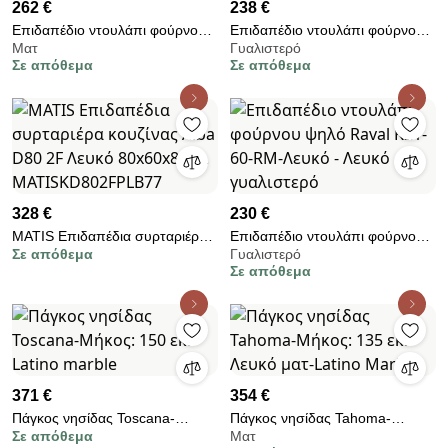
262 €
238 €
Επιδαπέδιο ντουλάπι φούρνου
Επιδαπέδιο ντουλάπι φούρνου
Ματ
Γυαλιστερό
ψηλό Tahoma K21-60-2MB-
ψηλό Raval K21-60-2KR-Λευκό
Σε απόθεμα
Σε απόθεμα
Λευκό - Λευκό ματ
- Λευκό γυαλιστερό
328 €
230 €
MATIS Επιδαπέδια συρταριέρα
Επιδαπέδιο ντουλάπι φούρνου
Σε απόθεμα
Γυαλιστερό
κουζίνας Alba D80 2F Λευκό
ψηλό Raval K21-60-RM-Λευκό -
Σε απόθεμα
80x60x85εκ.
Λευκό γυαλιστερό
MATISKD802FPLB77
371 €
354 €
Πάγκος νησίδας Toscana-
Πάγκος νησίδας Tahoma-
Σε απόθεμα
Ματ
Μήκος: 150 εκ.-Latino marble
Μήκος: 135 εκ.-Λευκό ματ-