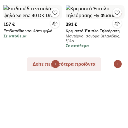
157 €
391 €
Επιδαπέδιο ντουλάπι ψηλό
Κρεμαστό Έπιπλο Τηλεόρασης
Σε απόθεμα
Μοντέρνο, σονόμα βελανιδιάς,
Selena 40 DK-Drus
Fly-Φυσικό
ξύλο
Σε απόθεμα
Δείτε περισσότερα προϊόντα