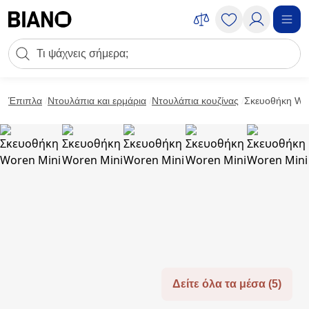
Μετάβαση στο περιεχόμενο
Πεδίο αναζήτησης
Μετάβαση στο υποσέλιδο
Έπιπλα
Ντουλάπια και ερμάρια
Ντουλάπια κουζίνας
Σκευοθήκη Wo
Δείτε όλα τα μέσα (5)