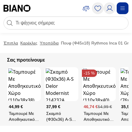
Μετάβαση στο περιεχόμενο
Πεδίο αναζήτησης
Μετάβαση στο υποσέλιδο
Έπιπλα
Καρέκλες
Υποπόδια
Πουφ (Φ45x18) Rythmos Inca 01 Gre
Σας προτείνουμε
-15 %
44,99 €
37,99 €
46,74 €
54,99 €
35,99
Ταμπουρέ Με
Σκαμπό
Ταμπουρέ Με
Ταμπ
Αποθηκευτικό
(Φ30x36) A-S
Αποθηκευτικό
Αποθη
Χώρο
Delor Modernist
Χώρο
Χώρο
(110x38x38)
214232A
(110x38x40)
(76x3