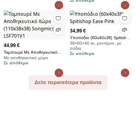
Σε απόθεμα
34,99 €
Υποπόδιο (60x40x38) Spitishop
38×60×40 εκ, μοντέρνο, με
Ease Pink
44,99 €
πόδια
Ταμπουρέ Με Αποθηκευτικό
Σε απόθεμα
Με αποθηκευτικό χώρο
Χώρο (110x38x38) Songmics
Σε απόθεμα
LSF701V1
Δείτε περισσότερα προϊόντα