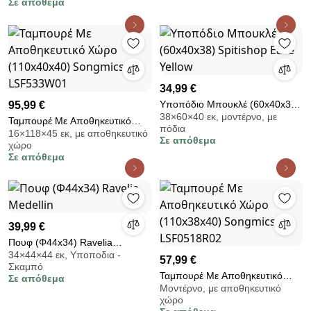
Σε απόθεμα
LSF77BEV2
34,99 €
Υποπόδιο Μπουκλέ (60x40x38)
95,99 €
38×60×40 εκ, μοντέρνο, με
Spitishop Ease Yellow
Ταμπουρέ Με Αποθηκευτικό
πόδια
16×118×45 εκ, με αποθηκευτικό
Χώρο (110x40x40) Songmics
Σε απόθεμα
χώρο
LSF533W01
Σε απόθεμα
39,99 €
Πουφ (Φ44x34) Ravelia
34×44×44 εκ, Υποποδια -
Medellin
57,99 €
Σκαμπό
Ταμπουρέ Με Αποθηκευτικό
Σε απόθεμα
Μοντέρνο, με αποθηκευτικό
Χώρο (110x38x40) Songmics
χώρο
LSF0518R02