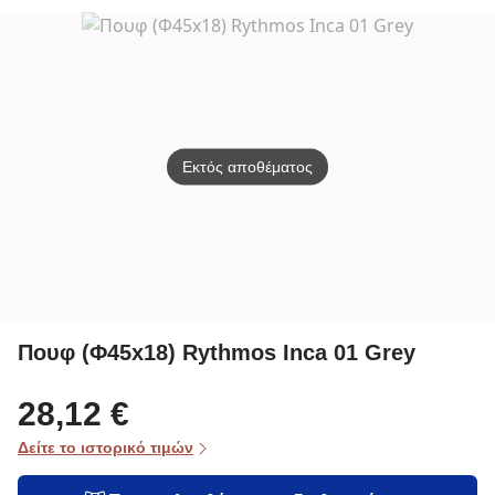
Songmics
Songmics
Song
LSF077K04V1
LSF018W01
LSF6
Εκτός αποθέματος
Πουφ (Φ45x18) Rythmos Inca 01 Grey
28,12 €
Δείτε το ιστορικό τιμών