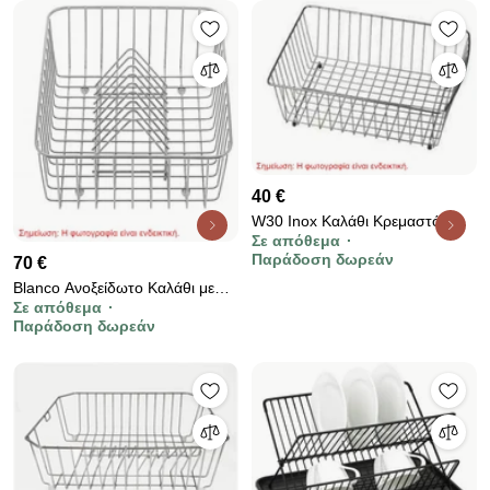
40 €
W30 Inox Καλάθι Κρεμαστό
Σε απόθεμα
39,5x29cm
Παράδοση δωρεάν
70 €
Blanco Ανοξείδωτο Καλάθι με
Σε απόθεμα
Πιατοθήκη 30,8x40,5cm
Παράδοση δωρεάν