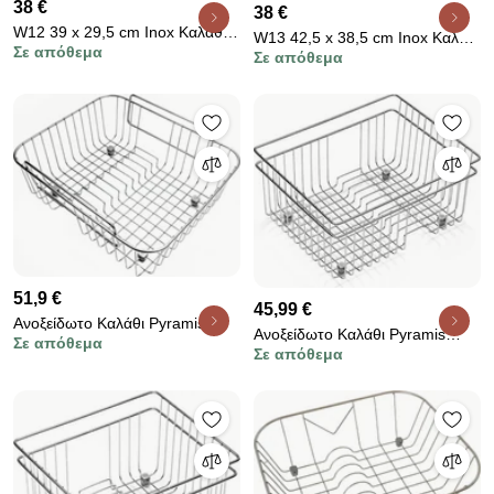
38 €
38 €
W12 39 x 29,5 cm Inox Καλάθι /
W13 42,5 x 38,5 cm Inox Καλάθι
Σε απόθεμα
Πιατοθήκη Νεροχύτη
Σε απόθεμα
/ Πιατοθήκη Νεροχύτη
51,9 €
45,99 €
Ανοξείδωτο Καλάθι Pyramis
Ανοξείδωτο Καλάθι Pyramis
Σε απόθεμα
Athena - Alea
Σε απόθεμα
Alazia i