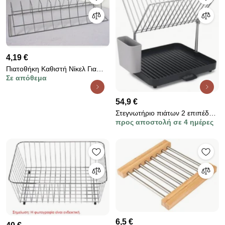
4,19 €
Πιατοθήκη Καθιστή Νίκελ Για
Σε απόθεμα
Κ700mm
54,9 €
Στεγνωτήριο πιάτων 2 επιπέδων
προς αποστολή σε 4 ημέρες
Joseph Joseph 85084 , στόμιο
αποστράγγισης, θήκη για σκεύη,
γκρι
6,5 €