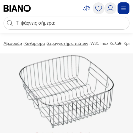
Μετάβαση στο περιεχόμενο
Πεδίο αναζήτησης
Μετάβαση στο υποσέλιδο
Αξεσουάρ
Καθάρισμα
Στραγγιστήρια πιάτων
W31 Inox Καλάθι Κρεμ