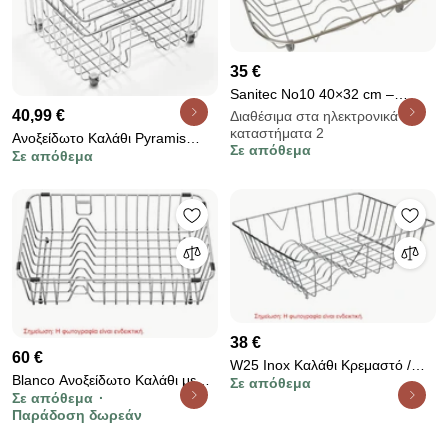
35 €
Sanitec No10 40×32 cm –
Ανοξείδωτο Καλάθι / Πιατοθήκη
40,99 €
Διαθέσιμα στα ηλεκτρονικά
καταστήματα 2
Νεροχύτη
Ανοξείδωτο Καλάθι Pyramis
Σε απόθεμα
Σε απόθεμα
Alazia ii
38 €
60 €
W25 Inox Καλάθι Κρεμαστό /
Blanco Ανοξείδωτο Καλάθι με
Σε απόθεμα
Πιατοθήκη Νεροχύτη 35x31cm
Σε απόθεμα
Πιατοθήκη Κρεμαστό
Παράδοση δωρεάν
40,6x25,1cm