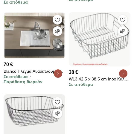
Κρεμαστή Με Ρεγουλατόρο Και
Σε απόθεμα
καθιστή Νίκελ Για Κ700mm
Στραγγιστήρι Για Κ900mm-
Premium
860mm
70 €
Blanco Πλέγμα Αναδιπλούμενο
38 €
Σε απόθεμα
Inox 46Χ42,5 cm
W13 42,5 x 38,5 cm Inox Καλάθι
Παράδοση δωρεάν
Σε απόθεμα
/ Πιατοθήκη Νεροχύτη