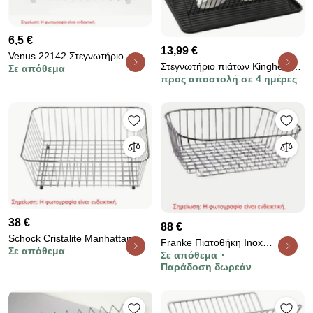
6,5 €
13,99 €
Venus 22142 Στεγνωτήριο
Στεγνωτήριο πιάτων Kinghoff KH
Σε απόθεμα
πιάτων ορθογώνιο
προς αποστολή σε 4 ημέρες
1356, 43 x 32 x 25,5 cm, Μαύρο
Χρωμίου(35x32x13cm)
38 €
88 €
Schock Cristalite Manhattan
Franke Πιατοθήκη Inox
Σε απόθεμα
Inox Kαλάθι 32,5x32,5cm
Σε απόθεμα
30x37,5cm
Παράδοση δωρεάν