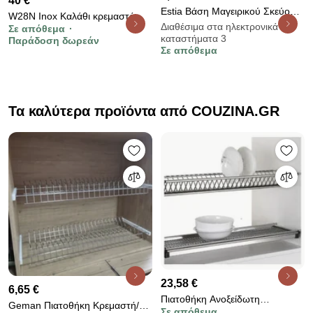
40 €
Estia Βάση Μαγειρικού Σκεύους
W28N Inox Kαλάθι κρεμαστό
Bamboo Essentials Με
Διαθέσιμα στα ηλεκτρονικά
Σε απόθεμα
46x34cm
καταστήματα 3
Ανοξείδωτο Ατσάλι Πτυσσόμενη
Παράδοση δωρεάν
Σε απόθεμα
22x21.3x2.2cm
Τα καλύτερα προϊόντα από COUZINA.GR
23,58 €
6,65 €
Πιατοθήκη Ανοξείδωτη
Geman Πιατοθήκη Κρεμαστή/
Σε απόθεμα