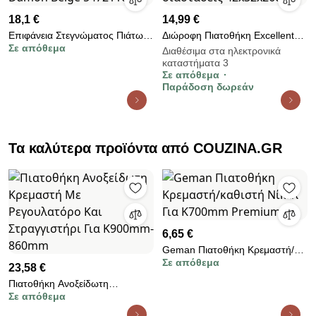
18,1 €
14,99 €
Επιφάνεια Στεγνώματος Πιάτων
Διώροφη Πιατοθήκη Excellent
Σε απόθεμα
(40x30) Wenko Damon Beige
Houseware με διαστάσεις
Διαθέσιμα στα ηλεκτρονικά
καταστήματα 3
54721100
42x32x26cm
Σε απόθεμα
Παράδοση δωρεάν
Τα καλύτερα προϊόντα από COUZINA.GR
6,65 €
Geman Πιατοθήκη Κρεμαστή/
Σε απόθεμα
καθιστή Νίκελ Για Κ700mm
23,58 €
Premium
Πιατοθήκη Ανοξείδωτη
Σε απόθεμα
Κρεμαστή Με Ρεγουλατόρο Και
Στραγγιστήρι Για Κ900mm-