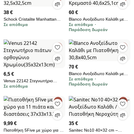
38 €
60 €
Schock Cristalite Manhattan
Blanco Ανοξείδωτο Καλάθι με
Σε απόθεμα
Σε απόθεμα
Inox Kαλάθι 32,5x32,5cm
Πιατοθήκη Κρεμαστό
Παράδοση δωρεάν
40,6x25,1cm
70 €
Blanco Ανοξείδωτο Καλάθι με
6,5 €
Σε απόθεμα
Πιατοθήκη 30,8x40,5cm
Venus 22142 Στεγνωτήριο
Παράδοση δωρεάν
Σε απόθεμα
πιάτων ορθογώνιο
Χρωμίου(35x32x13cm)
9,99 €
35 €
Πιατοθήκη 5Five με χώρο για 11
Sanitec No10 40×32 cm –