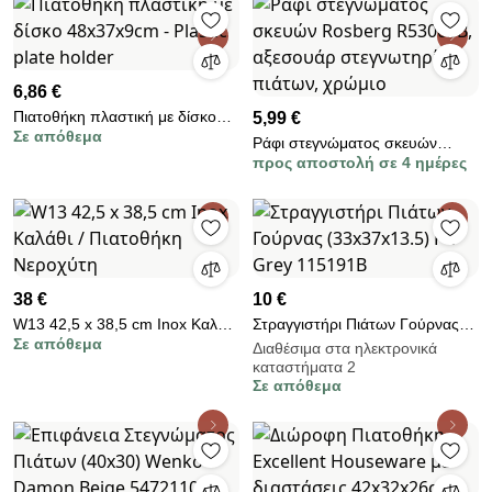
6,86 €
Πιατοθήκη πλαστική με δίσκο
5,99 €
Σε απόθεμα
48x37x9cm - Plastic plate holder
Ράφι στεγνώματος σκευών
προς αποστολή σε 4 ημέρες
Rosberg R53003B, αξεσουάρ
στεγνωτηρίου πιάτων, χρώμιο
38 €
10 €
W13 42,5 x 38,5 cm Inox Καλάθι
Στραγγιστήρι Πιάτων Γούρνας
Σε απόθεμα
/ Πιατοθήκη Νεροχύτη
(33x37x13.5) F-V Grey 115191B
Διαθέσιμα στα ηλεκτρονικά
καταστήματα 2
Σε απόθεμα