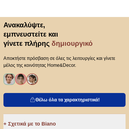
Μετάβαση στην αρχή
Ανακαλύψτε,
εμπνευστείτε και
γίνετε πλήρης
δημιουργικό
Αποκτήστε πρόσβαση σε όλες τις λειτουργίες και γίνετε
μέλος της κοινότητας Home&Decor.
Θέλω όλα τα χαρακτηριστικά!
Σχετικά με το Biano