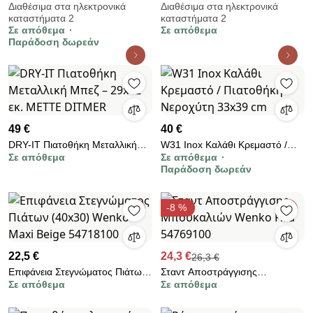
πιάτα και διαστάσεις
Ανοξείδωτο Καλάθι / Πιατοθήκη
Διαθέσιμα στα ηλεκτρονικά
Διαθέσιμα στα ηλεκτρονικά
καταστήματα 2
καταστήματα 2
37x33x13.5cm
Νεροχύτη
Σε απόθεμα
Σε απόθεμα
Παράδοση δωρεάν
49 €
40 €
DRY-IT Πιατοθήκη Μεταλλική
W31 Inox Καλάθι Κρεμαστό /
Σε απόθεμα
Σε απόθεμα
Μπεζ – 29x42 εκ. METTE
Πιατοθήκη Νεροχύτη 33x39 cm
Παράδοση δωρεάν
DITMER
-8 %
22,5 €
24,3 €
26,3 €
Επιφάνεια Στεγνώματος Πιάτων
Σταντ Αποστράγγισης
Σε απόθεμα
Σε απόθεμα
(40x30) Wenko Maxi Beige
Μπουκαλιών Wenko Filia
54718100
54769100