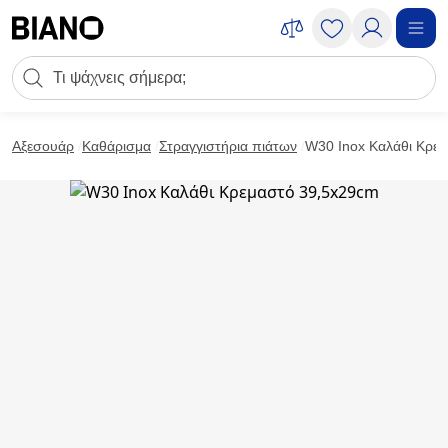
Μετάβαση στο περιεχόμενο
Πεδίο αναζήτησης
Μετάβαση στο υποσέλιδο
Αξεσουάρ
Καθάρισμα
Στραγγιστήρια πιάτων
W30 Inox Καλάθι Κρε