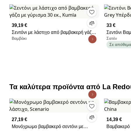
39,19 €
33 €
Σεντόνι με λάστιχο από βαμβακερή γάζα
Σεντόνι Βα
Βαμβάκι
Σατέν
με γύρισμα 30 εκ., Kumla
Υπέρδιπλο 
Σε απόθεμ
Τα καλύτερα προϊόντα από La Redo
27,19 €
14,39 €
Μονόχρωμο βαμβακερό σεντόνι με
Βαμβακερό σ