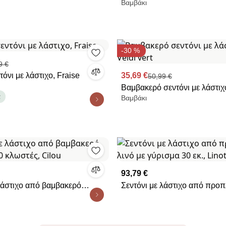
Βαμβάκι
China
-30 %
9 €
τόνι με λάστιχο, Fraise
35,69 €
50,99 €
Βαμβακερό σεντόνι με λάστιχο
α
Βαμβάκι
Veldi vert
93,79 €
 λάστιχο από βαμβακερό
Σεντόνι με λάστιχο από προπ
0 κλωστές, Cilou
με γύρισμα 30 εκ., Linot Rayé