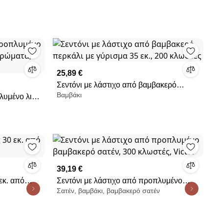
25,89 €
Σεντόνι με λάστιχο από βαμβακερό
Βαμβάκι
λυμένο λινό
περκάλι με γύρισμα 35 εκ., 200 κλωστές
, Linot
39,19 €
εκ. από
Σεντόνι με λάστιχο από προπλυμένο
Σατέν, βαμβάκι, βαμβακερό σατέν
βαμβακερό σατέν, 300 κλωστές, Victor