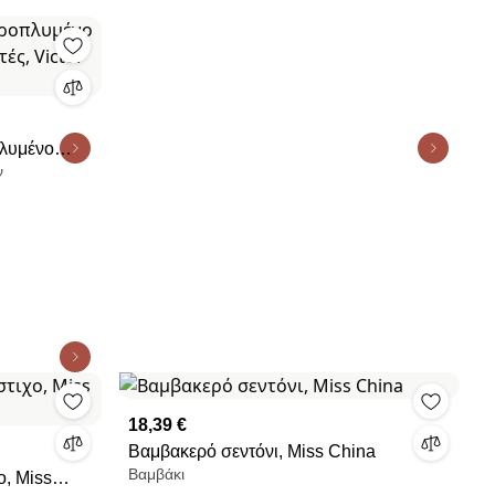
πλυμένο
ν
ς, Victor
18,39 €
Βαμβακερό σεντόνι, Miss China
Βαμβάκι
ο, Miss