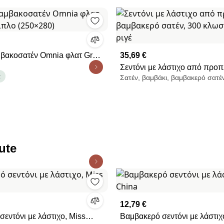
μβακοσατέν Omnia φλατ Grey
35,69 €
(250×280)
Σεντόνι με λάστιχο από προ
α
Σατέν, βαμβάκι, βαμβακερό σατέ
βαμβακερό σατέν, 300 κλωστέ
ριγέ
ute
12,79 €
εντόνι με λάστιχο, Miss
Βαμβακερό σεντόνι με λάστιχ