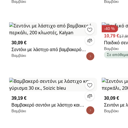
Βαμβάκι
Βαμβάκι
λάστιχο, Scenario
China
-40 %
10,79 €
17,9
30,09 €
Παιδικό σεν
Βαμβάκι
Σεντόνι με λάστιχο από βαμβακερό
Σε απόθεμ
Βαμβάκι
περκάλι, 200 κλωστές, Kalyan
39,19 €
30,09 €
Βαμβακερό σεντόνι με λάστιχο και
Σεντόνι με
Βαμβάκι
Βαμβάκι
γύρισμα 30 εκ., Soizic bleu
περκάλι, 20