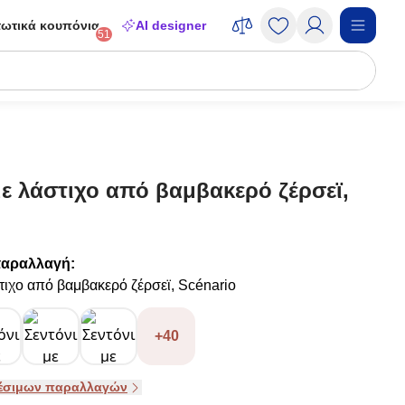
ωτικά κουπόνια
AI designer
51
με λάστιχο από βαμβακερό ζέρσεϊ,
παραλλαγή:
στιχο από βαμβακερό ζέρσεϊ, Scénario
+40
θέσιμων παραλλαγών