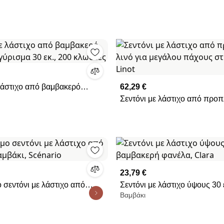
 λάστιχο από βαμβακερό
62,29 €
γύρισμα 30 εκ., 200 κλωστές
Σεντόνι με λάστιχο από προπ
για μεγάλου πάχους στρώματα
23,79 €
σεντόνι με λάστιχο από
Σεντόνι με λάστιχο ύψους 30 
Βαμβάκι
μβάκι, Scénario
βαμβακερή φανέλα, Clara