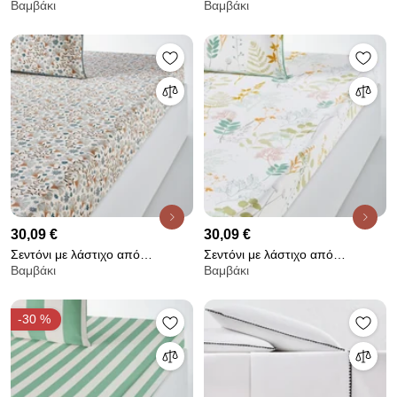
Βαμβάκι
Βαμβάκι
Miss China
30,09 €
30,09 €
Σεντόνι με λάστιχο από
Σεντόνι με λάστιχο από
Βαμβάκι
Βαμβάκι
βαμβακερό περκάλι, 200
βαμβακερό περκάλι, 200
κλωστές, Kalyan
κλωστές, Herbarium
-30 %