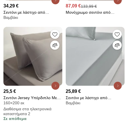
34,29 €
87,09 €
133,99 €
Σεντόνι με λάστιχο από
Μονόχρωμο σεντόνι από
Βαμβάκι
βαμβακερό περκάλι με γύρισμα
προπλυμένο λινό, Linot
40 εκ., Scénario
25,5 €
25,89 €
Σεντόνι Jersey Υπέρδιπλο Με
Σεντόνι με λάστιχο από
160×200 εκ
Βαμβάκι
Λάστιχο Για Στρώμα
βαμβακερό περκάλι με γύρισμα
Διαθέσιμα στα ηλεκτρονικά
160X200+35 Με Μαξιλαροθήκες
35 εκ., 200 κλωστές
καταστήματα 2
Light Grey A20004895A
Σε απόθεμα