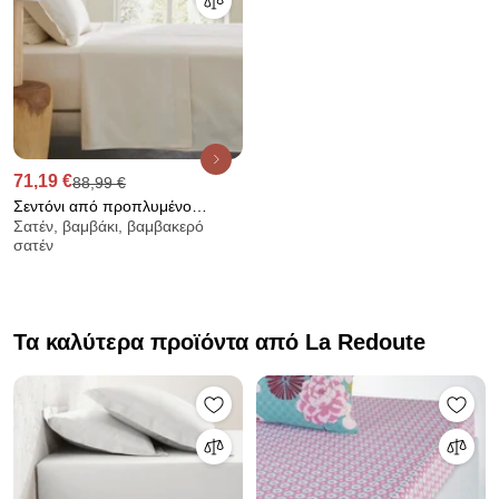
71,19 €
88,99 €
Σεντόνι από προπλυμένο
Σατέν, βαμβάκι, βαμβακερό
βαμβακερό σατέν, 500 κλωστές,
σατέν
Saria
Τα καλύτερα προϊόντα από La Redoute