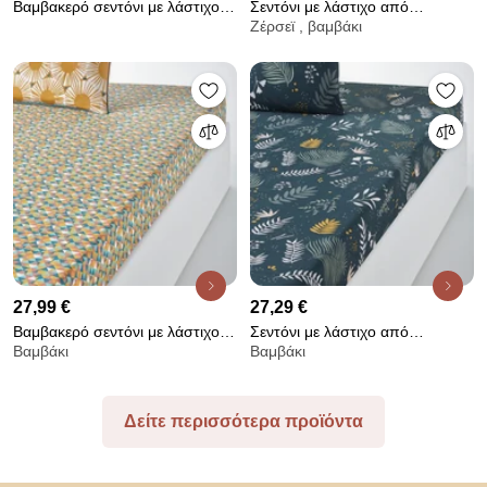
Βαμβακερό σεντόνι με λάστιχο,
Σεντόνι με λάστιχο από
Ζέρσεϊ , βαμβάκι
Miss China
βαμβακερό ζέρσεϊ, Scénario
27,99 €
27,29 €
Βαμβακερό σεντόνι με λάστιχο,
Σεντόνι με λάστιχο από
Βαμβάκι
Βαμβάκι
Jahia
βαμβακερό περκάλι, 200
κλωστές, Suzanne
Δείτε περισσότερα προϊόντα