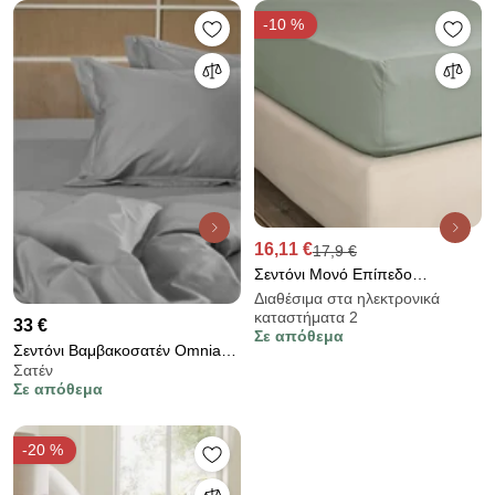
-10 %
16,11 €
17,9 €
Σεντόνι Μονό Επίπεδο
(160x260) Nima Unicolors SS24
Διαθέσιμα στα ηλεκτρονικά
καταστήματα 2
Χακί
33 €
Σε απόθεμα
Σεντόνι Βαμβακοσατέν Omnia
Σατέν
φλατ Grey Υπέρδιπλο
Σε απόθεμα
(250×280)
-20 %