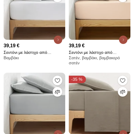
39,19 €
39,19 €
Σεντόνι με λάστιχο από
Σεντόνι με λάστιχο από
Βαμβάκι
Σατέν, βαμβάκι, βαμβακερό
βαμβακερή γάζα με γύρισμα 30
προπλυμένο βαμβακερό σατέν,
σατέν
εκ., Kumla
300 κλωστές, Victor
-35 %