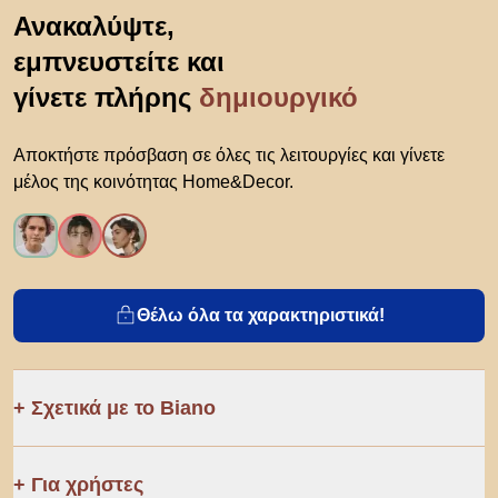
Μετάβαση στην αρχή
Ανακαλύψτε,
εμπνευστείτε και
γίνετε πλήρης
δημιουργικό
Αποκτήστε πρόσβαση σε όλες τις λειτουργίες και γίνετε
μέλος της κοινότητας Home&Decor.
Θέλω όλα τα χαρακτηριστικά!
Σχετικά με το Biano
Για χρήστες