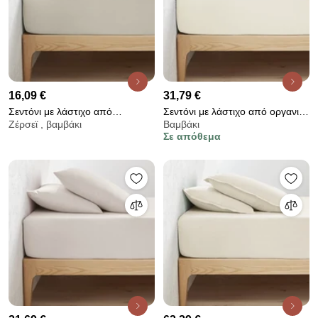
16,09 €
31,79 €
Σεντόνι με λάστιχο από
Σεντόνι με λάστιχο από οργανικό
Ζέρσεϊ , βαμβάκι
Βαμβάκι
βαμβακερό ζέρσεϊ, Scénario
βαμβακερό περκάλι, 200
Σε απόθεμα
κλωστές