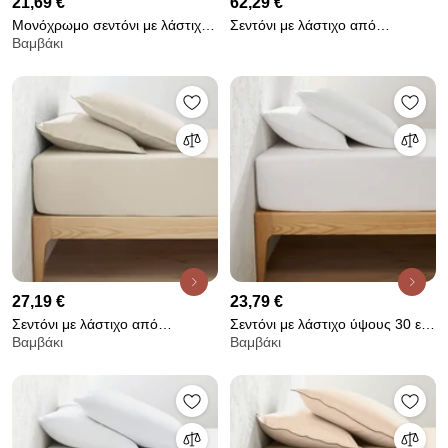
21,69 €
62,29 €
Μονόχρωμο σεντόνι με λάστιχο
Σεντόνι με λάστιχο από
Βαμβάκι
από οργανικό βαμβάκι, Scénario
προπλυμένο λινό για μεγάλου
πάχους στρώματα, Linot
27,19 €
23,79 €
Σεντόνι με λάστιχο από
Σεντόνι με λάστιχο ύψους 30 εκ.
Βαμβάκι
Βαμβάκι
βαμβακερό περκάλι με γύρισμα
από βαμβακερή φανέλα, Clara
30 εκ., 200 κλωστές