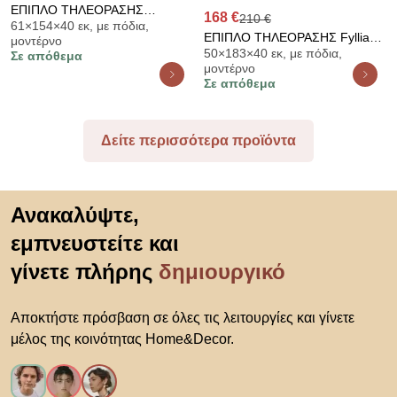
ΕΠΙΠΛΟ ΤΗΛΕΟΡΑΣΗΣ
168 €
210 €
61×154×40 εκ, με πόδια,
ARGYLL TV 154 3K 1F1V OP
ΕΠΙΠΛΟ ΤΗΛΕΟΡΑΣΗΣ Fylliana
μοντέρνο
ΛΕΥΚΟ ΜΕ ARTISAN OAK
50×183×40 εκ, με πόδια,
Aura 183 2V TOBACCO ΜΕ
Σε απόθεμα
ΧΡΩΜΑ 154x40x61εκ 11015816
μοντέρνο
CASHMERE ΧΡΩΜΑ
Σε απόθεμα
183x50x40εκ 863-226-186
Δείτε περισσότερα προϊόντα
Μετάβαση στην αρχή
Ανακαλύψτε,
εμπνευστείτε και
γίνετε πλήρης
δημιουργικό
Αποκτήστε πρόσβαση σε όλες τις λειτουργίες και γίνετε
μέλος της κοινότητας Home&Decor.