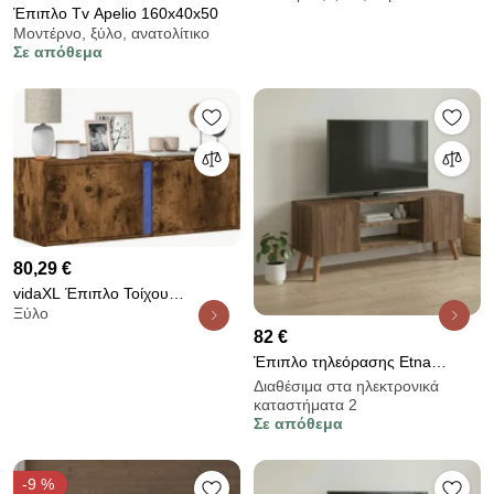
Έπιπλο Tv Apelio 160x40x50
Λευκά
Μοντέρνο, ξύλο, ανατολίτικο
Σε απόθεμα
80,29 €
vidaXL Έπιπλο Τοίχου
Ξύλο
Τηλεόρασης με LED Καπνιστή
82 €
Δρυς 100x31x35 εκ.
Έπιπλο τηλεόρασης Etna
Megapap χρώμα καρυδί
Διαθέσιμα στα ηλεκτρονικά
καταστήματα 2
120x30x45εκ.
Σε απόθεμα
-9 %