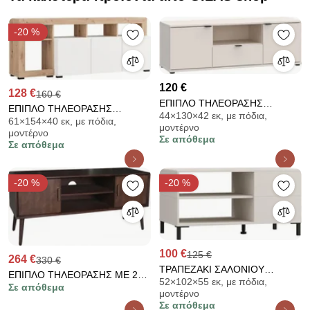
-20 %
120 €
128 €
160 €
ΕΠΙΠΛΟ ΤΗΛΕΟΡΑΣΗΣ
ΕΠΙΠΛΟ ΤΗΛΕΟΡΑΣΗΣ
44×130×42 εκ, με πόδια,
FIRENZE SAND ΧΡΩΜΑ
61×154×40 εκ, με πόδια,
ARGYLL TV 154 3K3V OP
μοντέρνο
130x42x44εκ 819-226-021
μοντέρνο
ΛΕΥΚΟ ΜΕ ARTISAN OAK
Σε απόθεμα
Σε απόθεμα
ΧΡΩΜΑ 154x40x61εκ 11015820
-20 %
-20 %
100 €
125 €
264 €
330 €
ΤΡΑΠΕΖΑΚΙ ΣΑΛΟΝΙΟΥ
ΕΠΙΠΛΟ ΤΗΛΕΟΡΑΣΗΣ ΜΕ 2
52×102×55 εκ, με πόδια,
MARRON CASHMERE-ΜΑΥΡΟ
Σε απόθεμα
ΠΟΡΤΑΚΙΑ + 2 ΡΑΦΙΑ ΚΑΡΥΔΙ
μοντέρνο
ΜΑΤ 102x55x52εκ 11015316
120*40*51 270-92-045
Σε απόθεμα