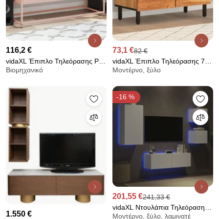
116,2 €
73,1 €
82 €
vidaXL Έπιπλο Τηλεόρασης Ροζ
vidaXL Έπιπλο Τηλεόρασης 70
Βιομηχανικό
Μοντέρνο, ξύλο
100,5x39x60,5 εκ. από Ατσάλι
x 33 x 46 εκ. από Μασίφ Ξύλο
Ακακίας
-16 %
201,55 €
241,33 €
vidaXL Ντουλάπια Τηλεόρασης
1.550 €
Μοντέρνο, ξύλο, λαμινατέ
Τοίχου 4 Τεμ. με Φώτα LED