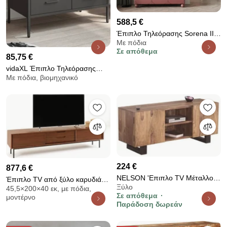
588,5 €
Έπιπλο Τηλεόρασης Sorena II
Με πόδια
Κεραμιδί 150x57x45cm με
Σε απόθεμα
στρογγυλά πόδια - BOG4589
85,75 €
vidaXL Έπιπλο Τηλεόρασης
Με πόδια, βιομηχανικό
Μαύρο 68x39x50,5 εκ. Ατσάλινο
224 €
877,6 €
NELSON 'Επιπλο TV Μέταλλο
Έπιπλο TV από ξύλο καρυδιάς,
Ξύλο
Βαφή Μαύρο, Ξύλο Ακακία
45,5×200×40 εκ, με πόδια,
Noyeto
Σε απόθεμα
μοντέρνο
Φυσικό
Παράδοση δωρεάν