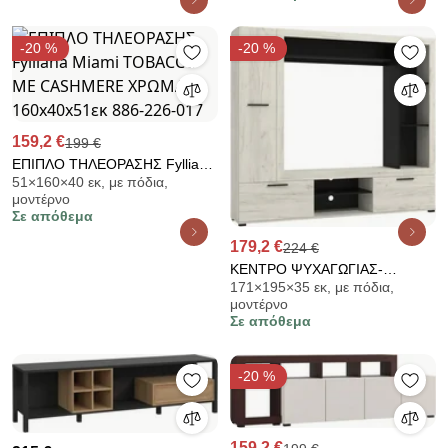
-20 %
-20 %
159,2 €
199 €
ΕΠΙΠΛΟ ΤΗΛΕΟΡΑΣΗΣ Fylliana
51×160×40 εκ, με πόδια,
Miami TOBACCO ΜΕ
μοντέρνο
CASHMERE ΧΡΩΜΑ
Σε απόθεμα
160x40x51εκ 886-226-017
179,2 €
224 €
ΚΕΝΤΡΟ ΨΥΧΑΓΩΓΙΑΣ-
171×195×35 εκ, με πόδια,
ΣΥΝΘΕΣΗ LORCA ΛΕΥΚΟ OAK
μοντέρνο
/ ΜΑΥΡΟ 195x35x171εκ
Σε απόθεμα
11014772
-20 %
159,2 €