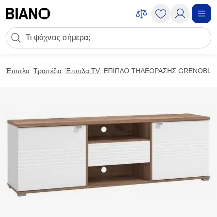
Μετάβαση στο περιεχόμενο
Πεδίο αναζήτησης
Μετάβαση στο υποσέλιδο
Έπιπλα
Τραπέζια
Έπιπλα TV
ΕΠΙΠΛΟ ΤΗΛΕΟΡΑΣΗΣ GRENOBLE Λ