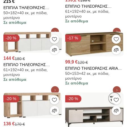
199 €
215 €
ΕΠΙΠΛΟ ΤΗΛΕΟΡΑΣΗΣ
ΕΠΙΠΛΑ ΤΗΛΕΟΡΑΣΗΣ
61×192×40 εκ, με πόδια,
ARGYLL TV 192 4K4V OP
50×182×40 εκ, με πόδια,
TERRANO RIVIERA OAK
μοντέρνο
μοντέρνο
CASHMERE ΜΕ DARK TAILOR
ΧΡΩΜΑ 182x40x50εκ 819-226-
Σε απόθεμα
Σε απόθεμα
OAK ΧΡΩΜΑ 192x40x61εκ
030
11015807
-20 %
-17 %
144 €
180 €
99,9 €
120 €
ΕΠΙΠΛΟ ΤΗΛΕΟΡΑΣΗΣ
ΕΠΙΠΛΟ ΤΗΛΕΟΡΑΣΗΣ ARIA
61×192×40 εκ, με πόδια,
ARGYLL TV 192 4K4V OP
50×153×42 εκ, με πόδια,
MAUVELLA OAK ΧΡΩΜΑ
μοντέρνο
ΛΕΥΚΟ ΜΕ ARTISAN OAK
μοντέρνο
Σε απόθεμα
153x42x50εκ 819-226-052
ΧΡΩΜΑ 192x40x61εκ 11015808
Σε απόθεμα
-20 %
-20 %
136 €
170 €