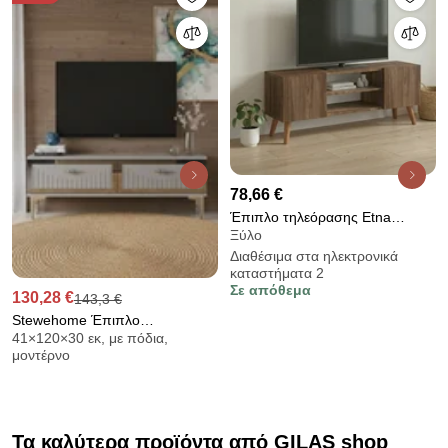
78,66 €
Έπιπλο τηλεόρασης Etna
Ξύλο
Megapap χρώμα καρυδί
Διαθέσιμα στα ηλεκτρονικά
120x30x45εκ.
καταστήματα 2
Σε απόθεμα
130,28 €
143,3 €
Stewehome Έπιπλο
41×120×30 εκ, με πόδια,
τηλεόρασης με ντουλάπι
μοντέρνο
μοντέρνου σχεδιασμού από
Συνθετικό ξύλο 120x30x41 cm
Τα καλύτερα προϊόντα από GILAS shop