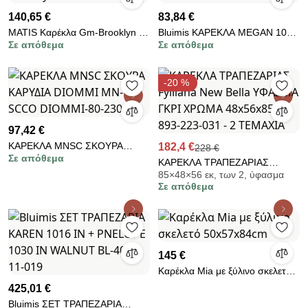
140,65 €
83,84 €
MATIS Καρέκλα Gm-Brooklyn 1
Bluimis ΚΑΡΕΚΛΑ MEGAN 1017
Σε απόθεμα
Σε απόθεμα
MatisGm-Brooklyn 1
IN WALNUT BL-400-01-008
-20 %
97,42 €
ΚΑΡΕΚΛΑ MNSC ΣΚΟΥΡΑ
182,4 €
228 €
Σε απόθεμα
ΚΑΡΥΔΙΑ DIOMMI MN-SCCO
ΚΑΡΕΚΛΑ ΤΡΑΠΕΖΑΡΙΑΣ
DIOMMI-80-2300
85×48×56 εκ, των 2, ύφασμα
Fylliana New Bella ΥΦΑΣΜΑ
Σε απόθεμα
ΓΚΡΙ ΧΡΩΜΑ 48x56x85εκ 893-
223-031 - 2 ΤΕΜΑΧΙΑ
145 €
Καρέκλα Mia με ξύλινο σκελετό
50x57x84cm
425,01 €
Bluimis ΣΕΤ ΤΡΑΠΕΖΑΡΙΑ