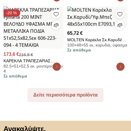
WENGE ΠΟΔΙΑ 45*65*103 839-
122-770 - 2 ΤΕΜΑΧΙΑ
-20 %
65,72 €
MOLTEN Καρέκλα Σκ.Καρυδί/
100×48×55 εκ, καρυδιά, ύφασμα
Ύφ.Μπεζ 48x55x100cm
Σε απόθεμα
Ε7093,1
173,6 €
216,8 €
ΚΑΡΕΚΛΑ ΤΡΑΠΕΖΑΡΙΑΣ
82,5×51×52,5 εκ, μοντέρνο, των
Fylliana 200 ΜΙΝΤ ΒΕΛΟΥΔΟ
4
ΥΦΑΣΜΑ ΜΕ ΜΕΤΑΛΛΙΚΑ
Σε απόθεμα
ΠΟΔΙΑ 51x52,5x82,5εκ 606-
223-094 - 4 ΤΕΜΑΧΙΑ
Δείτε περισσότερα προϊόντα
Μετάβαση στην αρχή
Ανακαλύψτε,