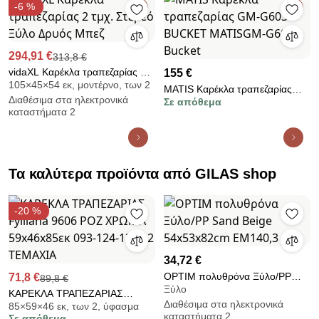
-6 %
294,91 €
313,8 €
vidaXL Καρέκλα τραπεζαρίας 2
155 €
105×45×54 εκ, μοντέρνο, των 2
τμχ. Στερεό Ξύλο Δρυός Μπεζ
MATIS Καρέκλα τραπεζαρίας
Διαθέσιμα στα ηλεκτρονικά
Σε απόθεμα
GM-G603 BUCKET MATISGM-
καταστήματα 2
G603 Bucket
Τα καλύτερα προϊόντα από GILAS shop
-20 %
34,72 €
OPTIM πολυθρόνα Ξύλο/PP
71,8 €
89,8 €
Ξύλο
Sand Beige 54x53x82cm
ΚΑΡΕΚΛΑ ΤΡΑΠΕΖΑΡΙΑΣ
Διαθέσιμα στα ηλεκτρονικά
ΕΜ140,3
85×59×46 εκ, των 2, ύφασμα
Fylliana 9606 ΡΟΖ ΧΡΩΜΑ
καταστήματα 2
Σε απόθεμα