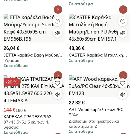
59x46x85εκ 093-124-132 - 2
Σε απόθεμα
ΤΕΜΑΧΙΑ
26,04 €
48,36 €
JETTA καρέκλα Βαφή Μαύρη/
CASTER Καρέκλα Μεταλλική
Ύφασμα
Σε απόθεμα
Ύφασμα Suede Καφέ 40x50x95
Βαφή Μαύρη/Linen PU Ανθρακί
Σε απόθεμα
cm ΕΜ966Β,196
45x60x89cm ΕΜ157,1
-20 %
22,32 €
ART Wood καρέκλα Ξύλο/PC
144 €
180 €
Ξύλο
Clear 46x53x82cm ΕΜ123
ΚΑΡΕΚΛΑ ΤΡΑΠΕΖΑΡΙΑΣ
Διαθέσιμα στα ηλεκτρονικά
87×43,5×51,5 εκ, των 4,
Fylliana 275 ΚΑΦΕ ΥΦΑΣΜΑ
καταστήματα 2
ύφασμα
43.5*51.5*87 606-220-089 - 4
Σε απόθεμα
Σε απόθεμα