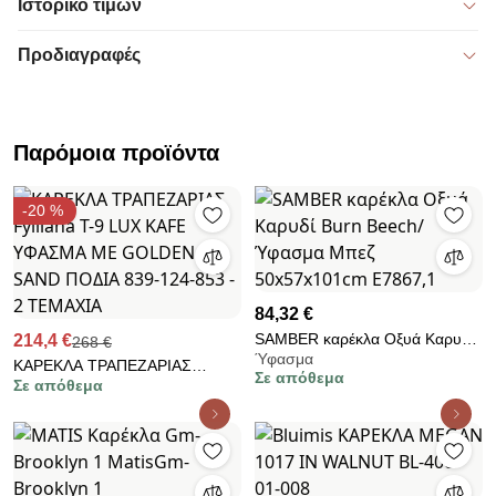
Ιστορικό τιμών
Προδιαγραφές
Παρόμοια προϊόντα
-20 %
84,32 €
SAMBER καρέκλα Οξυά Καρυδί
214,4 €
268 €
Ύφασμα
Burn Beech/Ύφασμα Μπεζ
ΚΑΡΕΚΛΑ ΤΡΑΠΕΖΑΡΙΑΣ
Σε απόθεμα
50x57x101cm Ε7867,1
Σε απόθεμα
Fylliana Τ-9 LUX KAFE
ΥΦΑΣΜΑ ΜΕ GOLDEN SAND
ΠΟΔΙΑ 839-124-853 - 2
ΤΕΜΑΧΙΑ