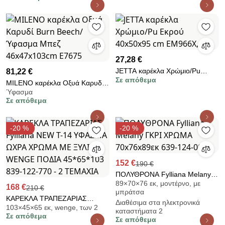
ΤΕΜΑΧΙΑ
27,28 €
JETTA καρέκλα Χρώμιο/Pu
81,22 €
Σε απόθεμα
Εκρού 40x50x95 cm
MILENO καρέκλα Οξυά Καρυδί
ΕΜ966Χ,16
Ύφασμα
Burn Beech/Ύφασμα Μπεζ
Σε απόθεμα
46x47x103cm Ε7675
-20 %
-20 %
152 €
190 €
ΠΟΛΥΘΡΟΝΑ Fylliana Melany
89×70×76 εκ, μοντέρνο, με
ΓΚΡΙ ΧΡΩΜΑ 70x76x89εκ 639-
168 €
210 €
μπράτσα
124-003
ΚΑΡΕΚΛΑ ΤΡΑΠΕΖΑΡΙΑΣ
Διαθέσιμα στα ηλεκτρονικά
103×45×65 εκ, wenge, των 2
Fylliana NEW Τ-14 ΥΦΑΣΜΑ
καταστήματα 2
Σε απόθεμα
ΩΧΡΑ ΧΡΩΜΑ ΜΕ ΞΥΛΙΝΑ
Σε απόθεμα