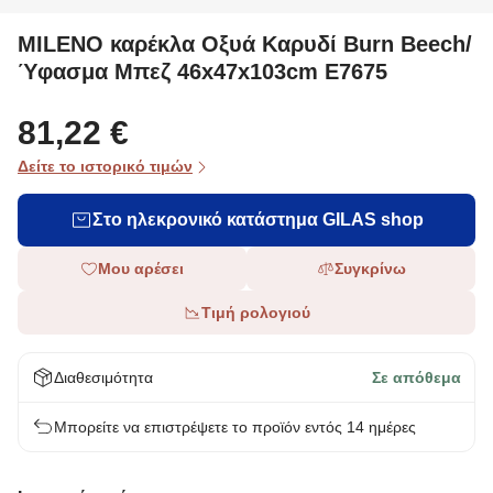
MILENO καρέκλα Οξυά Καρυδί Burn Beech/
Ύφασμα Μπεζ 46x47x103cm Ε7675
81,22 €
Δείτε το ιστορικό τιμών
Στο ηλεκρονικό κατάστημα GILAS shop
Μου αρέσει
Συγκρίνω
Τιμή ρολογιού
Διαθεσιμότητα
Σε απόθεμα
Μπορείτε να επιστρέψετε το προϊόν εντός 14 ημέρες