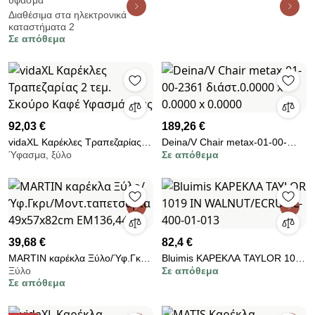
ύφασμα
ΥΦΑΣΜΑ ΜΕ GOLDEN SAND
Διαθέσιμα στα ηλεκτρονικά
ΠΟΔΙΑ 57x54x81εκ 839-124-
καταστήματα 2
841
Σε απόθεμα
92,03 €
189,26 €
vidaXL Καρέκλες Τραπεζαρίας 2
Deina/V Chair metax-01-00-
Ύφασμα, ξύλο
Σε απόθεμα
τεμ. Σκούρο Καφέ Υφασμάτινες
2361 διάστ.0.0000 x 0.0000 x
0.0000
39,68 €
82,4 €
MARTIN καρέκλα Ξύλο/Ύφ.Γκρι/
Bluimis ΚΑΡΕΚΛΑ TAYLOR 1019
Ξύλο
Σε απόθεμα
Μοντ.ταπετσαρία 49x57x82cm
IN WALNUT/ECRU BL-400-01-
Σε απόθεμα
ΕΜ136,44F
013