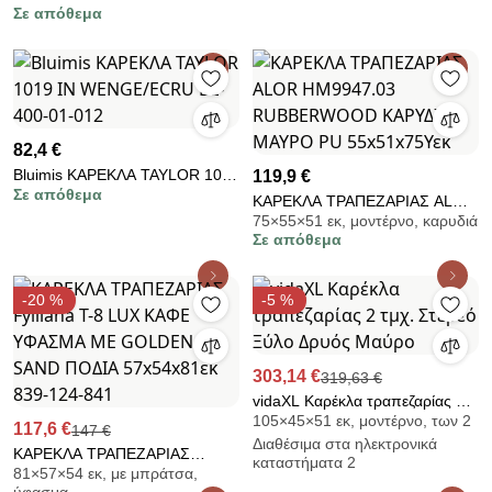
Σε απόθεμα
KAREN 1016 IN + PNELOPE
1030 IN WALNUT BL-400-11-
019
82,4 €
Bluimis ΚΑΡΕΚΛΑ TAYLOR 1019
119,9 €
Σε απόθεμα
IN WENGE/ECRU BL-400-01-
KΑΡΕΚΛΑ ΤΡΑΠΕΖΑΡΙΑΣ ALOR
012
75×55×51 εκ, μοντέρνο, καρυδιά
HM9947.03 RUBBERWOOD
Σε απόθεμα
ΚΑΡΥΔΙ-ΜΑΥΡΟ PU
55x51x75Υεκ
-20 %
-5 %
303,14 €
319,63 €
vidaXL Καρέκλα τραπεζαρίας 2
105×45×51 εκ, μοντέρνο, των 2
τμχ. Στερεό Ξύλο Δρυός Μαύρο
117,6 €
147 €
Διαθέσιμα στα ηλεκτρονικά
ΚΑΡΕΚΛΑ ΤΡΑΠΕΖΑΡΙΑΣ
καταστήματα 2
81×57×54 εκ, με μπράτσα,
Fylliana Τ-8 LUX ΚΑΦΕ