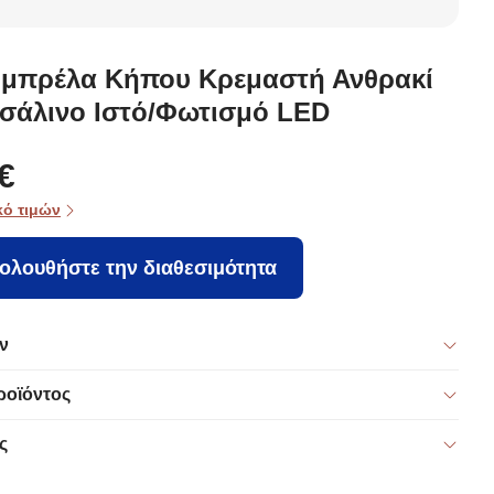
ματική
Θαλάσσης
Θαλάσσης
Θαλάσσης
(Φ220) Με
(Φ220) Με
(Φ190) Με
πική
Προστασία UPF
Προστασία UPF
Προστασία UPF
ου
50+ Campo
50+ Campo
50+ Campo
Ομπρέλα Κήπου Κρεμαστή Ανθρακί
Ascot 240 Sky
Retro 240
Kerry 200 Blue
τσάλινο Ιστό/Φωτισμό LED
.
Blue 6004160
6004170
6004120
€
κό τιμών
ολουθήστε την διαθεσιμότητα
ν
ροϊόντος
ς