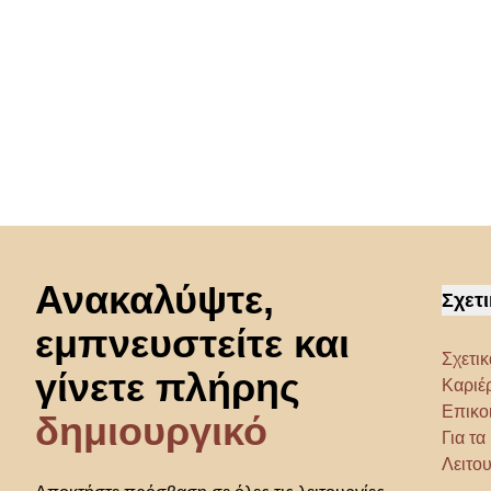
Μετάβαση στην αρχή
Ανακαλύψτε,
Σχετι
εμπνευστείτε και
Σχετικ
γίνετε πλήρης
Καριέ
Επικο
δημιουργικό
Για τ
Λειτου