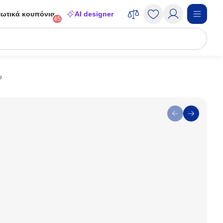
ωτικά κουπόνια
AI designer
45
υ