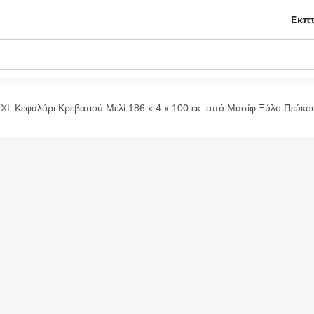
Εκπτ
aXL Κεφαλάρι Κρεβατιού Μελί 186 x 4 x 100 εκ. από Μασίφ Ξύλο Πεύκο