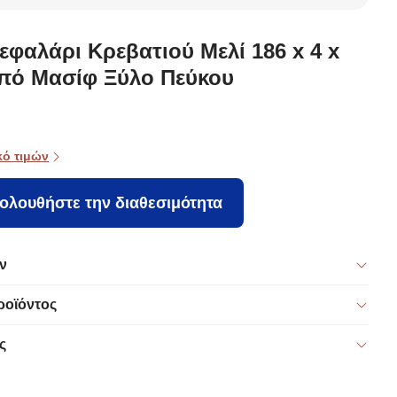
εφαλάρι Κρεβατιού Μελί 186 x 4 x
από Μασίφ Ξύλο Πεύκου
κό τιμών
ολουθήστε την διαθεσιμότητα
ν
ροϊόντος
ς