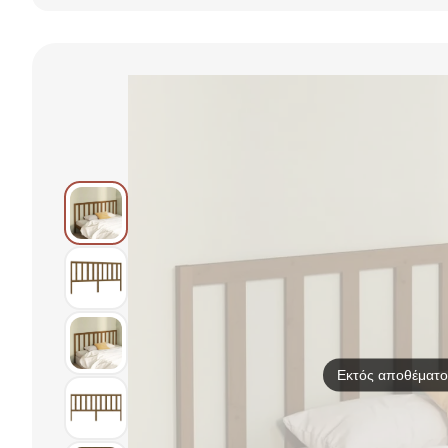
ταπετσαρία από
βελούδο, Elvita
Εκτός αποθέματο