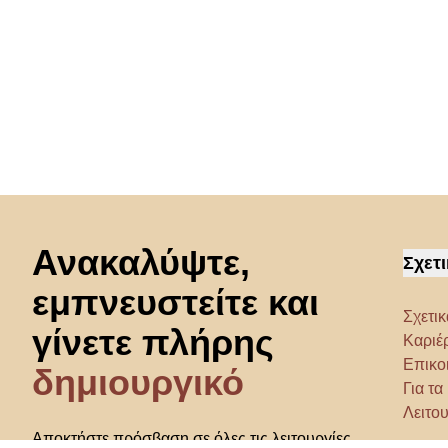
Μετάβαση στην αρχή
Ανακαλύψτε,
Σχετι
εμπνευστείτε και
Σχετικ
γίνετε πλήρης
Καριέ
Επικο
δημιουργικό
Για τ
Λειτου
Αποκτήστε πρόσβαση σε όλες τις λειτουργίες