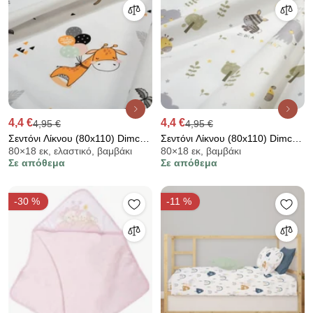
4,4 €
4,4 €
4,95 €
4,95 €
Σεντόνι Λίκνου (80x110) Dimcol
Σεντόνι Λίκνου (80x110) Dimcol
80×18 εκ, ελαστικό, βαμβάκι
80×18 εκ, βαμβάκι
Giraffe 599 White - Orange
Happy Safari 713 White - Grey
Σε απόθεμα
Σε απόθεμα
-30 %
-11 %