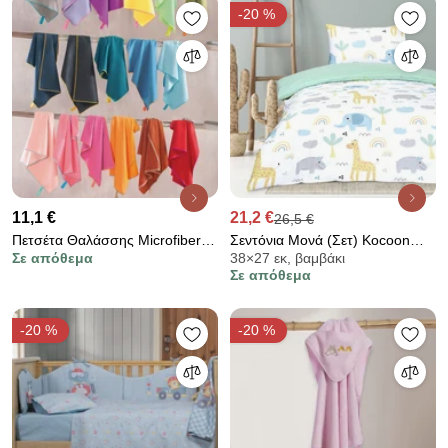
-20 %
11,1 €
21,2 €
26,5 €
Πετσέτα Θαλάσσης Microfiber
Σεντόνια Μονά (Σετ) Kocoon
Σε απόθεμα
38×27 εκ, βαμβάκι
(90x160) Rythmos Urban Χακί
Wildie
Σε απόθεμα
-20 %
-20 %