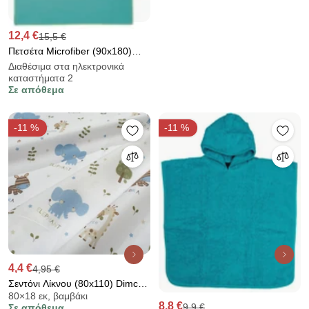
12,4 €
15,5 €
Πετσέτα Microfiber (90x180)
Kentia Versus Active 07
Διαθέσιμα στα ηλεκτρονικά
καταστήματα 2
Turquoise 190gsm
Σε απόθεμα
-11 %
-11 %
4,4 €
4,95 €
Σεντόνι Λίκνου (80x110) Dimcol
80×18 εκ, βαμβάκι
Happy Safari 711 White - Sky
8,8 €
9,9 €
Σε απόθεμα