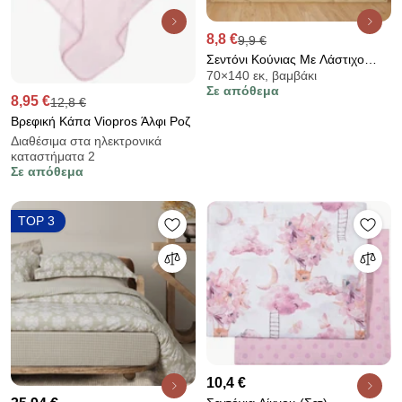
8,8 €
9,9 €
Σεντόνι Κούνιας Με Λάστιχο
70×140 εκ, βαμβάκι
(70x140+15) Dimcol Rainbow
Σε απόθεμα
574 White - Blue
8,95 €
12,8 €
Βρεφική Κάπα Viopros Άλφι Ροζ
Διαθέσιμα στα ηλεκτρονικά
καταστήματα 2
Σε απόθεμα
TOP 3
10,4 €