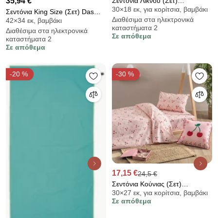
35,94 €
Σεντόνια Λίκνου (Σετ)
30×18 εκ, για κορίτσια, βαμβάκι
Greenwich Polo Club Baby 8864
Σεντόνια King Size (Σετ) Das
Διαθέσιμα στα ηλεκτρονικά
42×34 εκ, βαμβάκι
Home Happy 9689
καταστήματα 2
Διαθέσιμα στα ηλεκτρονικά
Σε απόθεμα
καταστήματα 2
Σε απόθεμα
-20 %
-30 %
17,15 €
24,5 €
Σεντόνια Κούνιας (Σετ)
30×27 εκ, για κορίτσια, βαμβάκι
Palamaiki My Kindom MK778
Σε απόθεμα