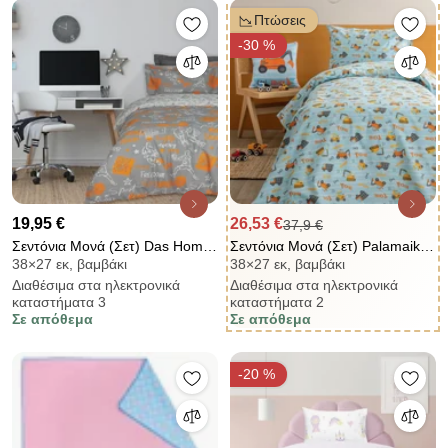
Πτώσεις
-30 %
19,95 €
26,53 €
37,9 €
Σεντόνια Μονά (Σετ) Das Home
Σεντόνια Μονά (Σετ) Palamaiki
38×27 εκ, βαμβάκι
38×27 εκ, βαμβάκι
Kids 4941
My Kindom MK781 Γαλάζιο ΜΕ
Διαθέσιμα στα ηλεκτρονικά
Διαθέσιμα στα ηλεκτρονικά
ΛΑΣΤΙΧΟ 110x200+32
καταστήματα 3
καταστήματα 2
Σε απόθεμα
Σε απόθεμα
-20 %