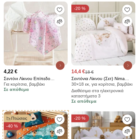
-20 %
4,22 €
14,4 €
18 €
Σεντόνι Λίκνου Επίπεδο
Σεντόνια Λίκνου (Σετ) Nima
Για κορίτσια, βαμβάκι
30×18 εκ, για κορίτσια, βαμβάκι
(80x110) Rythmos Pop Hearts
Sweet Baby
Σε απόθεμα
Διαθέσιμα στα ηλεκτρονικά
καταστήματα 3
Σε απόθεμα
Πτώσεις
-20 %
-40 %