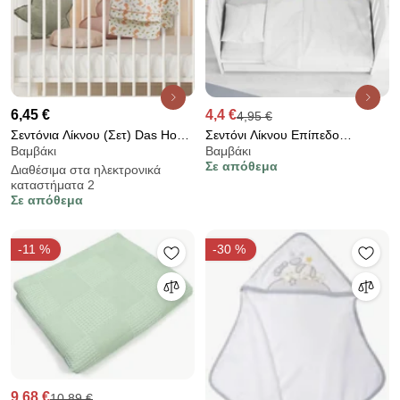
6,45 €
4,4 €
4,95 €
Σεντόνια Λίκνου (Σετ) Das Home
Σεντόνι Λίκνου Επίπεδο
Βαμβάκι
Βαμβάκι
Baby 4978
(80x110) Dimcol Solid White 491
Σε απόθεμα
Διαθέσιμα στα ηλεκτρονικά
καταστήματα 2
Σε απόθεμα
-11 %
-30 %
9,68 €
10,89 €