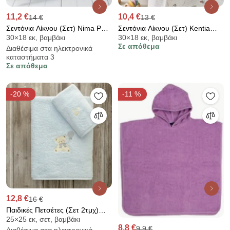
11,2 €
10,4 €
14 €
13 €
Σεντόνια Λίκνου (Σετ) Nima Petit
Σεντόνια Λίκνου (Σετ) Kentia
30×18 εκ, βαμβάκι
30×18 εκ, βαμβάκι
Bebe
Versus Gonzo
Σε απόθεμα
Διαθέσιμα στα ηλεκτρονικά
καταστήματα 3
Σε απόθεμα
-20 %
-11 %
12,8 €
16 €
Παιδικές Πετσέτες (Σετ 2τμχ)
25×25 εκ, σετ, βαμβάκι
Kocoon Beary 380gsm
8,8 €
9,9 €
Διαθέσιμα στα ηλεκτρονικά