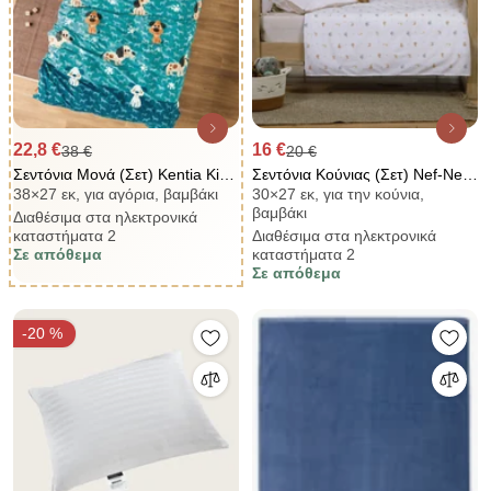
22,8 €
16 €
38 €
20 €
Σεντόνια Μονά (Σετ) Kentia Kids
Σεντόνια Κούνιας (Σετ) Nef-Nef
38×27 εκ, για αγόρια, βαμβάκι
30×27 εκ, για την κούνια,
Pongo
Homeware Baby Jungle In
βαμβάκι
Διαθέσιμα στα ηλεκτρονικά
Motion
καταστήματα 2
Διαθέσιμα στα ηλεκτρονικά
Σε απόθεμα
καταστήματα 2
Σε απόθεμα
-20 %