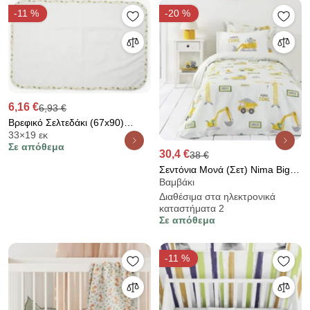
-11 %
-20 %
6,16 €
6,93 €
Βρεφικό Σελτεδάκι (67x90)
33×19 εκ
Dimcol Αδιάβροχο 62 Λευκό/
Σε απόθεμα
Πράσινο
30,4 €
38 €
Σεντόνια Μονά (Σετ) Nima Big
Βαμβάκι
Truck Εκρού Με Λάστιχο
Διαθέσιμα στα ηλεκτρονικά
100x200+30
καταστήματα 2
Σε απόθεμα
-11 %