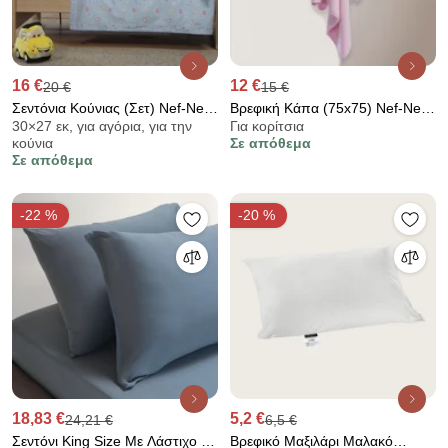
16 €
12 €
20 €
15 €
Σεντόνια Κούνιας (Σετ) Nef-Nef
Βρεφική Κάπα (75x75) Nef-Nef
30×27 εκ, για αγόρια, για την
Για κορίτσια
Homeware Baby Super Boy
Homeware Cute &amp; Sweet
κούνια
Σε απόθεμα
Σε απόθεμα
-22 %
-20 %
18,83 €
5,2 €
24,21 €
6,5 €
Σεντόνι King Size Με Λάστιχο +
Βρεφικό Μαξιλάρι Μαλακό