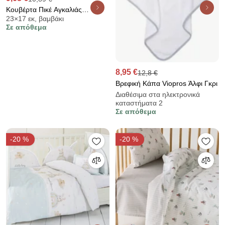
Κουβέρτα Πικέ Αγκαλιάς
23×17 εκ, βαμβάκι
(80x110) Dimcol Cotton Φιστικί
Σε απόθεμα
8,95 €
12,8 €
Βρεφική Κάπα Viopros Άλφι Γκρι
Διαθέσιμα στα ηλεκτρονικά
καταστήματα 2
Σε απόθεμα
-20 %
-20 %