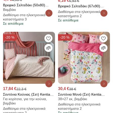
6,16 €
6,93 €
Βρεφικό Σελτεδάκι (50x80)
Βρεφικό Σελτεδάκι (67x90)
Βαμβάκι
Dimcol Λαχούρ 154
Dimcol Αδιάβροχο Stars 60
Διαθέσιμα στα ηλεκτρονικά
Διαθέσιμα στα ηλεκτρονικά
καταστήματα 2
Λευκό/Γκρι
καταστήματα 3
Σε απόθεμα
Σε απόθεμα
-20 %
-20 %
17,84 €
30,4 €
22,3 €
38 €
Σεντόνια Κούνιας (Σετ) Kentia
Σεντόνια Μονά (Σετ) Kentia
Για κορίτσια, για την κούνια,
38×27 εκ, βαμβάκι
Baby Marker 18
Versus Pady
βαμβάκι
Διαθέσιμα στα ηλεκτρονικά
Διαθέσιμα στα ηλεκτρονικά
καταστήματα 2
καταστήματα 2
Σε απόθεμα