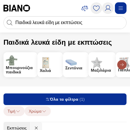
Μετάβαση στο περιεχόμενο
Πεδίο αναζήτησης
Μετάβαση στο υποσέλιδο
Παιδικά λευκά είδη με εκπτώσεις
Για παιδιά
Παιδικά λευκά είδη
Παιδικά λευκά είδη με εκπτώσεις
Μπουρνούζια
Σεντόνια
Παπλ
Μαξιλάρια
Χαλιά
παιδικά
Όλα τα φίλτρα
(1)
Τιμή
Χρώμα
Εκπτώσεις