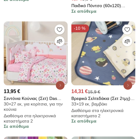
Blue
Παιδικό Πόντσο (60x120)
Σε απόθεμα
Dimcol Turquoise
-10 %
13,95 €
14,31 €
15,9 €
Σεντόνια Κούνιας (Σετ) Das
Βρεφικά Σελτεδάκια (Σετ 2τμχ)
30×27 εκ, για κορίτσια, για την
33×19 εκ, βαμβάκι
Home Baby 4936
Nima Tutti &amp; Frutti
κούνια
Διαθέσιμα στα ηλεκτρονικά
Διαθέσιμα στα ηλεκτρονικά
καταστήματα 2
καταστήματα 2
Σε απόθεμα
Σε απόθεμα