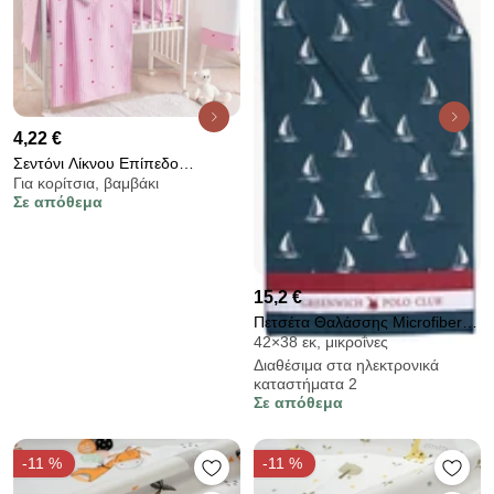
4,22 €
Σεντόνι Λίκνου Επίπεδο
Για κορίτσια, βαμβάκι
(80x110) Rythmos Young Heart
Σε απόθεμα
15,2 €
Πετσέτα Θαλάσσης Microfiber 2
42×38 εκ, μικροΐνες
Όψεων (80x170) Greenwich
Διαθέσιμα στα ηλεκτρονικά
Polo Club Beach 4026
καταστήματα 2
Σε απόθεμα
-11 %
-11 %