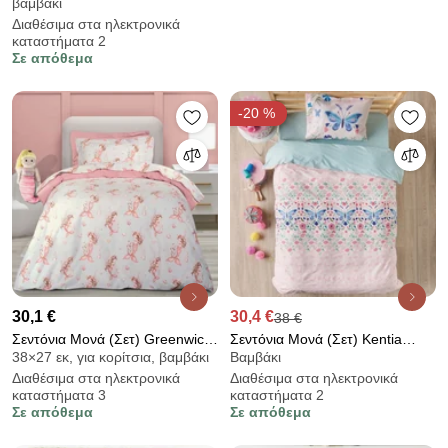
βαμβάκι
Canopy
Διαθέσιμα στα ηλεκτρονικά
καταστήματα 2
Σε απόθεμα
-20 %
30,1 €
30,4 €
38 €
Σεντόνια Μονά (Σετ) Greenwich
Σεντόνια Μονά (Σετ) Kentia
38×27 εκ, για κορίτσια, βαμβάκι
Βαμβάκι
Polo Club Junior 8853
Versus Pieta
Διαθέσιμα στα ηλεκτρονικά
Διαθέσιμα στα ηλεκτρονικά
καταστήματα 3
καταστήματα 2
Σε απόθεμα
Σε απόθεμα