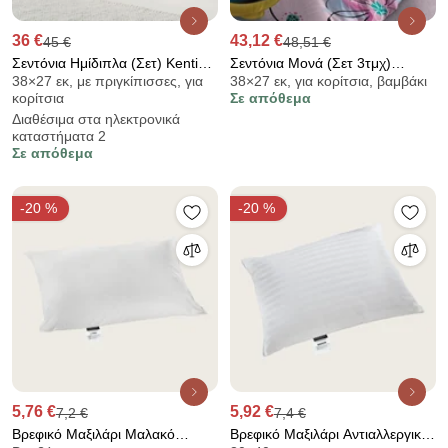
36 €
43,12 €
45 €
48,51 €
Σεντόνια Ημίδιπλα (Σετ) Kentia
Σεντόνια Μονά (Σετ 3τμχ)
38×27 εκ, με πριγκίπισσες, για
38×27 εκ, για κορίτσια, βαμβάκι
Versus Sirin
Dimcol Minnie 853
κορίτσια
Σε απόθεμα
Διαθέσιμα στα ηλεκτρονικά
καταστήματα 2
Σε απόθεμα
-20 %
-20 %
5,76 €
5,92 €
7,2 €
7,4 €
Βρεφικό Μαξιλάρι Μαλακό
Βρεφικό Μαξιλάρι Αντιαλλεργικό