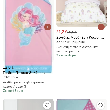
21,2 €
26,5 €
Σεντόνια Μονά (Σετ) Kocoon
38×27 εκ, βαμβάκι
Charlotte
Διαθέσιμα στα ηλεκτρονικά
καταστήματα 2
Σε απόθεμα
12,8 €
Παιδική Πετσέτα Θαλάσσης
70×140 εκ
Microfiber 2 Όψεων (70x140)
Διαθέσιμα στα ηλεκτρονικά
Greenwich Polo Club Junior
καταστήματα 3
4041
Σε απόθεμα