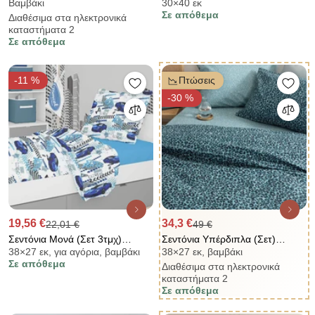
Βαμβάκι
30×40 εκ
(35x45) La Luna My First Pillow
Μαλακό (30x40) La Luna
Σε απόθεμα
Διαθέσιμα στα ηλεκτρονικά
Σιλικόνης
Trevira Pillow Σιλικόνης
καταστήματα 2
Σε απόθεμα
-11 %
Πτώσεις
-30 %
19,56 €
34,3 €
22,01 €
49 €
Σεντόνια Μονά (Σετ 3τμχ)
Σεντόνια Υπέρδιπλα (Σετ)
38×27 εκ, για αγόρια, βαμβάκι
38×27 εκ, βαμβάκι
Dimcol Speed Racer 291
Palamaiki Fashion Life FL6300
Σε απόθεμα
Διαθέσιμα στα ηλεκτρονικά
Τυρκουάζ,Μπλε ΧΩΡΙΣ
καταστήματα 2
ΛΑΣΤΙΧΟ 240x265
Σε απόθεμα