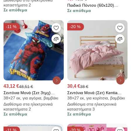
καταστήματα 2
Παιδικό Πόντσο (60x120)
Σε απόθεμα
Σε απόθεμα
Dimcol Purple
-11 %
-20 %
43,12 €
30,4 €
48,51 €
38 €
Σεντόνια Μονά (Σετ 3τμχ)
Σεντόνια Μονά (Σετ) Kentia
38×27 εκ, για αγόρια, βαμβάκι
38×27 εκ, για κορίτσια, βαμβάκι
Dimcol Spider-Man 713
Versus Sassy
Διαθέσιμα στα ηλεκτρονικά
Διαθέσιμα στα ηλεκτρονικά
καταστήματα 2
καταστήματα 3
Σε απόθεμα
Σε απόθεμα
-11 %
-20 %