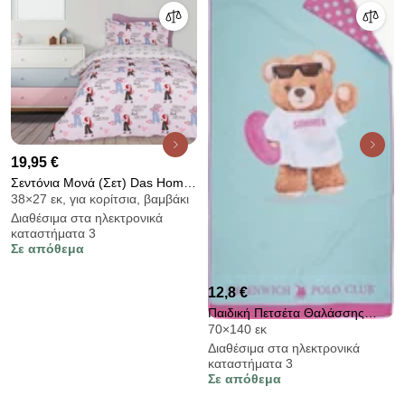
19,95 €
Σεντόνια Μονά (Σετ) Das Home
38×27 εκ, για κορίτσια, βαμβάκι
Kids 4940
Διαθέσιμα στα ηλεκτρονικά
καταστήματα 3
Σε απόθεμα
12,8 €
Παιδική Πετσέτα Θαλάσσης
70×140 εκ
Microfiber 2 Όψεων (70x140)
Διαθέσιμα στα ηλεκτρονικά
Greenwich Polo Club Junior
καταστήματα 3
5223
Σε απόθεμα