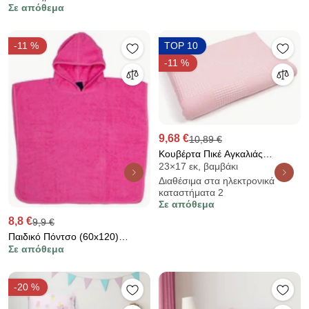
Σε απόθεμα
-11 %
TOP 10
-11 %
9,68 €
10,89 €
Κουβέρτα Πικέ Αγκαλιάς
23×17 εκ, βαμβάκι
(80x110) Dimcol Cotton Ροζ
Διαθέσιμα στα ηλεκτρονικά
καταστήματα 2
Σε απόθεμα
8,8 €
9,9 €
Παιδικό Πόντσο (60x120)
Σε απόθεμα
Dimcol Pink
-20 %