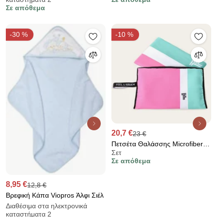
Σε απόθεμα
-30 %
-10 %
20,7 €
23 €
Πετσέτα Θαλάσσης Microfiber 2
Σετ
Όψεων + Νεσεσέρ Παραλίας
Σε απόθεμα
(2τμχ) Feel &amp; Touch Med
06
8,95 €
12,8 €
Βρεφική Κάπα Viopros Άλφι Σιέλ
Διαθέσιμα στα ηλεκτρονικά
καταστήματα 2