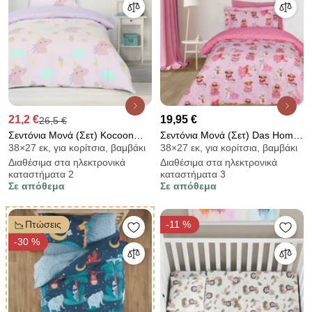
21,2 €
19,95 €
26,5 €
Σεντόνια Μονά (Σετ) Kocoon
Σεντόνια Μονά (Σετ) Das Home
38×27 εκ, για κορίτσια, βαμβάκι
38×27 εκ, για κορίτσια, βαμβάκι
Lolly
Kids 4938
Διαθέσιμα στα ηλεκτρονικά
Διαθέσιμα στα ηλεκτρονικά
καταστήματα 2
καταστήματα 3
Σε απόθεμα
Σε απόθεμα
Πτώσεις
-11 %
-30 %