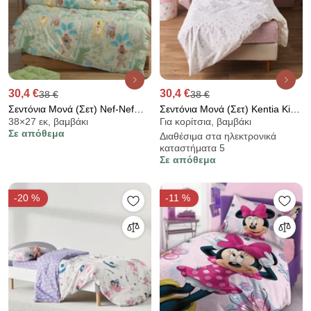
30,4 €
30,4 €
38 €
38 €
Σεντόνια Μονά (Σετ) Nef-Nef
Σεντόνια Μονά (Σετ) Kentia Kids
38×27 εκ, βαμβάκι
Για κορίτσια, βαμβάκι
Homeware Jungle Music
Marker 18 Pink
Σε απόθεμα
Διαθέσιμα στα ηλεκτρονικά
καταστήματα 5
Σε απόθεμα
-20 %
-11 %