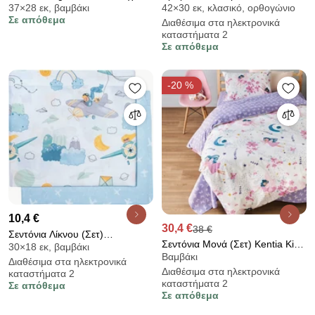
37×28 εκ, βαμβάκι
42×30 εκ, κλασικό, ορθογώνιο
Μαξιλαροθήκες (Σετ) Melinen
(30x40) La Luna My First Pillow
Σε απόθεμα
Διαθέσιμα στα ηλεκτρονικά
Jersey Denim
Σιλικόνης
καταστήματα 2
Σε απόθεμα
-20 %
10,4 €
30,4 €
38 €
Σεντόνια Λίκνου (Σετ)
Σεντόνια Μονά (Σετ) Kentia Kids
30×18 εκ, βαμβάκι
Greenwich Polo Club Baby 8866
Βαμβάκι
Sirin
Διαθέσιμα στα ηλεκτρονικά
Διαθέσιμα στα ηλεκτρονικά
καταστήματα 2
καταστήματα 2
Σε απόθεμα
Σε απόθεμα