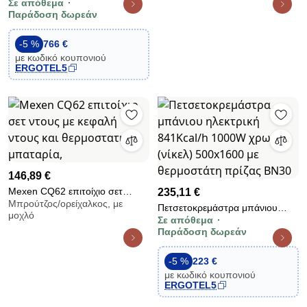
Σε απόθεμα
οικιακού τύπου TD 4000/355 2
Παράδοση δωρεάν
ταχυτήτων 345W Φ355mm με
δυνατότητα ροοστατικής
-5 %
766 €
ρύθμισης 230V
με κωδικό κουπονιού
ERGOTEL5
146,89 €
Mexen CQ62 επιτοίχιο σετ
235,11 €
Μπρούτζος/ορείχαλκος, με
ντους με κεφαλή ντους και
Πετσετοκρεμάστρα μπάνιου
μοχλό
θερμοστατική μπαταρία,
Σε απόθεμα
ηλεκτρική 841Kcal/h 1000W
Παράδοση δωρεάν
χρωμέ (νίκελ) 500x1600 με
θερμοστάτη πρίζας BN30
-5 %
223 €
με κωδικό κουπονιού
ERGOTEL5