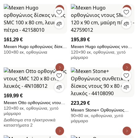
42108010
42618010
161,29 €
195,89 €
Mexen Hugo ορθογώνιος δίσκος
Mexen Hugo ορθογώνιος ντους
100×80 εκ, ορθογώνια
120×90 εκ, ορθογώνια, χυτό
ντους SMC 100 x 80 cm, λευκή
SMC 120 x 90 cm, μαύρη πέτρα
μάρμαρο
πέτρα - 42158010
- 42759012
169,99 €
Mexen Otto ορθογώνιος ντους
223,29 €
120×80 εκ, ορθογώνια, χυτό
SMC 120 x 80 cm, λευκός -
Mexen Stone+ Ορθογώνιος
μάρμαρο
4N108012
90×80 εκ, ορθογώνια, χυτό
συνθετικός δίσκος ντους 90 x 80
Διαθέσιμα στα ηλεκτρονικά
μάρμαρο
cm, λευκός - 44108090
καταστήματα 2