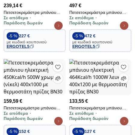
239,14 €
497 €
Πετσετοκρεμάστρα μπάνιου
Πετσετοκρεμάστρα μπάνιου
Σε απόθεμα
Σε απόθεμα
ηλεκτρική 857Kcal/h 1000W
Stiebel eltron BHE 50 PLUS
Παράδοση δωρεάν
Παράδοση δωρεάν
χρωμέ (νίκελ) 600x1600 με
500W 55x81.5x10.5cm με
θερμοστάτη πρίζας BN30
φωτιζόμενη LCD οθόνη
-5 %
227 €
-5 %
472 €
με κωδικό κουπονιού
με κωδικό κουπονιού
ERGOTEL5
ERGOTEL5
159,59 €
133,55 €
Πετσετοκρεμάστρα μπάνιου
Πετσετοκρεμάστρα μπάνιου
Σε απόθεμα
Σε απόθεμα
ηλεκτρική 450Kcal/h 500W
ηλεκτρική 464Kcal/h 1000W
Παράδοση δωρεάν
Παράδοση δωρεάν
χρωμέ (νίκελ) 400x1000 με
λευκή 400x1200 με θερμοστάτη
θερμοστάτη πρίζας BN30
πρίζας BN30
-5 %
152 €
-5 %
127 €