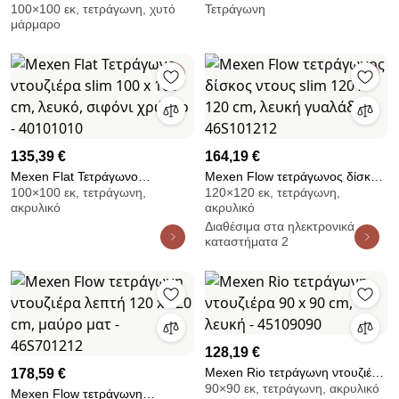
100×100 εκ, τετράγωνη, χυτό
Τετράγωνη
ντουσιέρα SMC 100 x 100 cm,
ντουζιέρα SMC 90 x 90 cm, γκρι
μάρμαρο
λευκή - 4F101010
- 4F619090
135,39 €
164,19 €
Mexen Flat Τετράγωνο
Mexen Flow τετράγωνος δίσκος
100×100 εκ, τετράγωνη,
120×120 εκ, τετράγωνη,
ντουζιέρα slim 100 x 100 cm,
ντους slim 120 x 120 cm, λευκή
ακρυλικό
ακρυλικό
λευκό, σιφόνι χρώμιο -
γυαλάδα - 46S101212
Διαθέσιμα στα ηλεκτρονικά
40101010
καταστήματα 2
128,19 €
Mexen Rio τετράγωνη ντουζιέρα
178,59 €
90×90 εκ, τετράγωνη, ακρυλικό
90 x 90 cm, λευκή - 45109090
Mexen Flow τετράγωνη