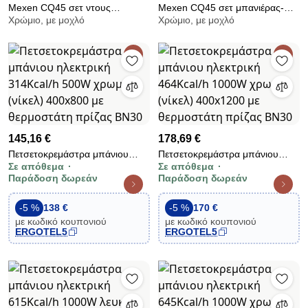
Mexen CQ45 σετ ντους
Mexen CQ45 σετ μπανιέρας-
Χρώμιο, με μοχλό
Χρώμιο, με μοχλό
επιτοίχιου με κεφαλή ντους και
ντουζιέρας με ντους και
θερμοστατική μπαταρία,
θερμοστατική βάνα, χρώμιο
145,16 €
178,69 €
Πετσετοκρεμάστρα μπάνιου
Πετσετοκρεμάστρα μπάνιου
Σε απόθεμα
Σε απόθεμα
ηλεκτρική 314Kcal/h 500W
ηλεκτρική 464Kcal/h 1000W
Παράδοση δωρεάν
Παράδοση δωρεάν
χρωμέ (νίκελ) 400x800 με
χρωμέ (νίκελ) 400x1200 με
θερμοστάτη πρίζας BN30
θερμοστάτη πρίζας BN30
-5 %
138 €
-5 %
170 €
με κωδικό κουπονιού
με κωδικό κουπονιού
ERGOTEL5
ERGOTEL5