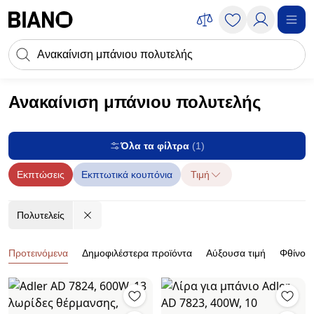
Μετάβαση στο περιεχόμενο
Πεδίο αναζήτησης
Μετάβαση στο υποσέλιδο
Ανακαίνιση μπάνιου πολυτελής
Ανακαίνιση
Ανακαίνιση μπάνιου
Ανακαίνιση μπάνιου πολυτελής
Όλα τα φίλτρα
(1)
Εκπτώσεις
Εκπτωτικά κουπόνια
Τιμή
Πολυτελείς
Προϊόντα
Προτεινόμενα
Δημοφιλέστερα προϊόντα
Αύξουσα τιμή
Φθίνουσ