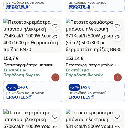
με κωδικό κουπονιού
με κωδικό κουπονιού
ERGOTEL5
ERGOTEL5
153,7 €
153,14 €
Πετσετοκρεμάστρα μπάνιου
Πετσετοκρεμάστρα μπάνιου
Σε απόθεμα
Σε απόθεμα
ηλεκτρική 734Kcal/h 1000W
ηλεκτρική 371Kcal/h 500W
Παράδοση δωρεάν
Παράδοση δωρεάν
λευκή 400x1600 με θερμοστάτη
χρωμέ (νίκελ) 500x800 με
πρίζας BN30
θερμοστάτη πρίζας BN30
-5 %
146 €
-5 %
145 €
με κωδικό κουπονιού
με κωδικό κουπονιού
ERGOTEL5
ERGOTEL5