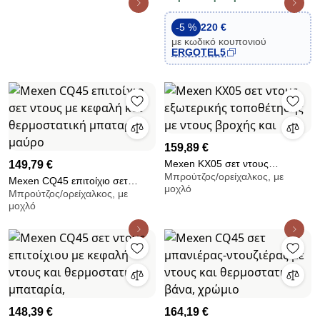
χρωμέ (νίκελ) 400x1600 με
θερμοστάτη πρίζας BN30
-5 %
220 €
με κωδικό κουπονιού
ERGOTEL5
159,89 €
Mexen KX05 σετ ντους
149,79 €
Μπρούτζος/ορείχαλκος, με
εξωτερικής τοποθέτησης με
Mexen CQ45 επιτοίχιο σετ
μοχλό
ντους βροχής και
Μπρούτζος/ορείχαλκος, με
ντους με κεφαλή και
μοχλό
θερμοστατική μπαταρία, μαύρο
148,39 €
164,19 €