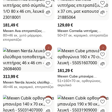
181,49 €
129,69 €
Mexen Ava επιτραπέζιος
Mexen Cornelia νιπτήρας
80×46 εκ, χυτό μάρμαρο,
50×37 εκ, κεραμικό, επιτραπέζιο
νιπτήρας από σύμπλεγμα 1/Ο
επιτραπέζιος 50 x 37 cm, ματ
επιτραπέζιο
80 x 46 cm, λευκός - 23018001
καπουτσίνο - 21885064
161,29 €
Mexen Cube μπανιέρα
313,99 €
51×160×70 εκ, ορθογώνιος,
ορθογώνια 160 x 70 cm, λευκή -
Mexen Nerda λευκός ελεύθερα
ακρυλικό
55051607000
46×46 εκ, κεραμικό, επιτραπέζιο
τοποθετημένος νιπτήρας 46 x
46 cm - 26084600