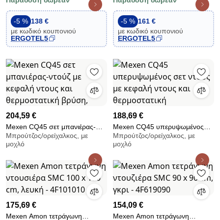
Παράδοση δωρεάν
Παράδοση δωρεάν
λευκό 600x1200 με θερμοστάτη
λευκή 600x1600 με θερμοστάτη
πρίζας BN30
πρίζας BN30
-5 %
138 €
-5 %
161 €
με κωδικό κουπονιού
με κωδικό κουπονιού
ERGOTEL5
ERGOTEL5
204,59 €
188,69 €
Mexen CQ45 σετ μπανιέρας-
Mexen CQ45 υπερυψωμένος
Μπρούτζος/ορείχαλκος, με
Μπρούτζος/ορείχαλκος, με
ντούζ με κεφαλή ντους και
σετ ντους με κεφαλή ντους και
μοχλό
μοχλό
θερμοστατική βρύση,
θερμοστατική
175,69 €
154,09 €
Mexen Amon τετράγωνη
Mexen Amon τετράγωνη