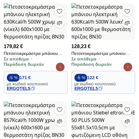
179,82 €
128,23 €
Πετσετοκρεμάστρα μπάνιου
Πετσετοκρεμάστρα μπάνιου
Σε απόθεμα
Σε απόθεμα
ηλεκτρική 630Kcal/h 500W
ηλεκτρική 630Kcal/h 500W
Παράδοση δωρεάν
Παράδοση δωρεάν
χρωμέ (νίκελ) 600x1000 με
λευκό 600x1000 με θερμοστάτη
θερμοστάτη πρίζας BN30
πρίζας BN30
-5 %
171 €
-5 %
122 €
με κωδικό κουπονιού
με κωδικό κουπονιού
ERGOTEL5
ERGOTEL5