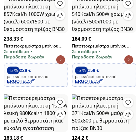
238,33 €
164,09 €
Πετσετοκρεμάστρα μπάνιου
Πετσετοκρεμάστρα μπάνιου
Σε απόθεμα
Σε απόθεμα
ηλεκτρική 857Kcal/h 1000W
ηλεκτρική 540Kcal/h 500W
Παράδοση δωρεάν
Παράδοση δωρεάν
χρωμέ (νίκελ) 600x1500 με
χρωμέ (νίκελ) 500x1000 με
θερμοστάτη πρίζας BN30
θερμοστάτη πρίζας BN30
-5 %
226 €
-5 %
156 €
με κωδικό κουπονιού
με κωδικό κουπονιού
ERGOTEL5
ERGOTEL5
163,18 €
124,2 €