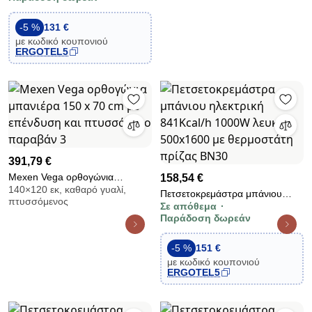
-5 %
131 €
με κωδικό κουπονιού
ERGOTEL5
391,79 €
Mexen Vega ορθογώνια
158,54 €
140×120 εκ, καθαρό γυαλί,
μπανιέρα 150 x 70 cm με
Πετσετοκρεμάστρα μπάνιου
πτυσσόμενος
επένδυση και πτυσσόμενο
Σε απόθεμα
ηλεκτρική 841Kcal/h 1000W
Παράδοση δωρεάν
παραβάν 3
λευκή 500x1600 με θερμοστάτη
πρίζας BN30
-5 %
151 €
με κωδικό κουπονιού
ERGOTEL5