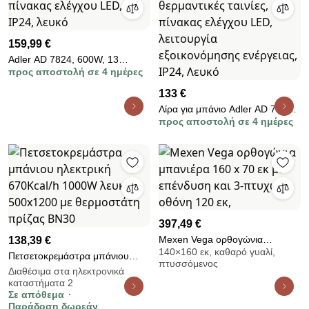
159,99 €
Adler AD 7824, 600W, 13
προς αποστολή σε 4 ημέρες
λωρίδες θέρμανσης, πίνακας
ελέγχου LED, , IP24, λευκό
133 €
Λίρα για μπάνιο Adler AD 7823,
προς αποστολή σε 4 ημέρες
400W, 10 θερμαντικές ταινίες,
πίνακας ελέγχου LED, λειτουργία
εξοικονόμησης ενέργειας, IP24,
Λευκό
397,49 €
Mexen Vega ορθογώνια
138,39 €
140×160 εκ, καθαρό γυαλί,
μπανιέρα 160 x 70 εκ με
Πετσετοκρεμάστρα μπάνιου
πτυσσόμενος
επένδυση και 3-πτυχωτή οθόνη
ηλεκτρική 670Kcal/h 1000W
Διαθέσιμα στα ηλεκτρονικά
120 εκ,
καταστήματα 2
λευκή 500x1200 με θερμοστάτη
Σε απόθεμα
πρίζας BN30
Παράδοση δωρεάν