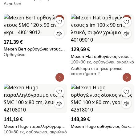
Ακρυλικό
ντουζιέρα λεπτή 120 x 120 cm,
μαύρο ματ - 46S701212
171,39 €
Mexen Bert ορθογώνιο ντους
129,69 €
Ορθογώνια
SMC 120 x 90 cm, γκρι -
Mexen Flat ορθογώνιος ντους
4K619012
100×90 εκ, ορθογώνια, ακρυλικό
slim 100 x 90 cm, λευκό, σιφόν
Διαθέσιμα στα ηλεκτρονικά
χρώμιο - 40109010
καταστήματα 2
141,19 €
148,39 €
Mexen Hugo παραλληλόγραμμο
Mexen Hugo ορθογώνιος δίσκος
100×80 εκ, ορθογώνια, ακρυλικό
ντους SMC 100 x 80 cm, λευκό -
ντους SMC 100 x 80 cm, γκρι -