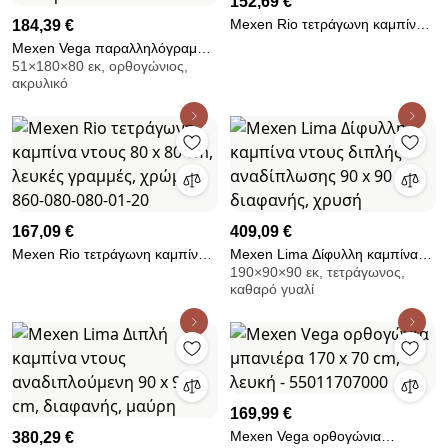
152,69 €
Mexen Rio τετράγωνη καμπίνα
184,39 €
ντους 70 x 70 εκ., λευκές
Mexen Vega παραλληλόγραμμη
λωρίδες, χρώμιο
51×180×80 εκ, ορθογώνιος,
μπανιέρα 180 x 80 cm, λευκή -
ακρυλικό
55011808000
167,09 €
409,09 €
Mexen Rio τετράγωνη καμπίνα
Mexen Lima Δίφυλλη καμπίνα
190×90×90 εκ, τετράγωνος,
ντους 80 x 80 cm, λευκές
ντους διπλής αναδίπλωσης 90 x
καθαρό γυαλί
γραμμές, χρώμιο - 860-080-080-
90 cm, διαφανής, χρυσή
01-20
169,99 €
Mexen Vega ορθογώνια
380,29 €