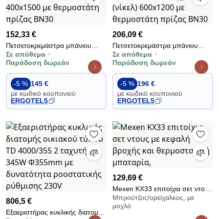
152,33 €
206,09 €
Πετσετοκρεμάστρα μπάνιου
Πετσετοκρεμάστρα μπάνιου
Σε απόθεμα
Σε απόθεμα
ηλεκτρική 615Kcal/h 1000W
ηλεκτρική 645Kcal/h 1000W
Παράδοση δωρεάν
Παράδοση δωρεάν
λευκή 400x1500 με θερμοστάτη
χρωμέ (νίκελ) 600x1200 με
πρίζας BN30
θερμοστάτη πρίζας BN30
-5 %
145 €
-5 %
196 €
με κωδικό κουπονιού
με κωδικό κουπονιού
ERGOTEL5
ERGOTEL5
129,69 €
Mexen KX33 επιτοίχια σετ ντους
Μπρούτζος/ορείχαλκος, με
με κεφαλή βροχής και
806,5 €
μοχλό
θερμοστατική μπαταρία,
Εξαεριστήρας κυκλικής διατομής