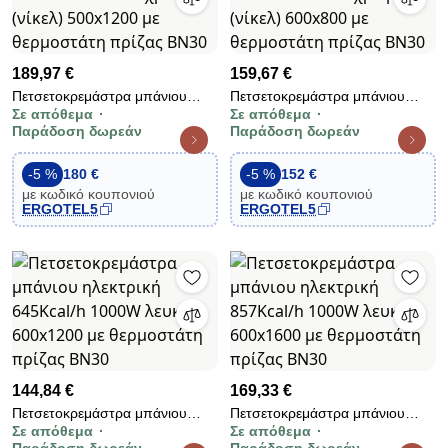
189,97 €
159,67 €
Πετσετοκρεμάστρα μπάνιου
Πετσετοκρεμάστρα μπάνιου
Σε απόθεμα
Σε απόθεμα
ηλεκτρική 670Kcal/h 1000W
ηλεκτρική 531Kcal/h 500W
Παράδοση δωρεάν
Παράδοση δωρεάν
χρωμέ (νίκελ) 500x1200 με
χρωμέ (νίκελ) 600x800 με
θερμοστάτη πρίζας BN30
θερμοστάτη πρίζας BN30
-5 %
180 €
-5 %
152 €
με κωδικό κουπονιού
με κωδικό κουπονιού
ERGOTEL5
ERGOTEL5
144,84 €
169,33 €
Πετσετοκρεμάστρα μπάνιου
Πετσετοκρεμάστρα μπάνιου
Σε απόθεμα
Σε απόθεμα
ηλεκτρική 645Kcal/h 1000W
ηλεκτρική 857Kcal/h 1000W