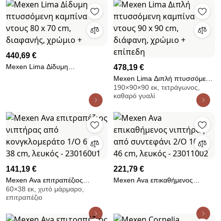
440,69 €
Mexen Lima Δίδυμη
478,19 €
πτυσσόμενη καμπίνα ντους 80 x
Mexen Lima Διπλή πτυσσόμενη
70 cm, διαφανής, χρώμιο +
190×90×90 εκ, τετράγωνος,
καμπίνα ντους 90 x 90 cm,
καθαρό γυαλί
διάφανη, χρώμιο + επίπεδη
141,19 €
221,79 €
Mexen Ava επιτραπέζιος
Mexen Ava επικαθήμενος
60×38 εκ, χυτό μάρμαρο,
νιπτήρας από κονγκλομεράτο
νιπτήρας από συντεφάνι 2/O
επιτραπέζιο
1/O 60 x 38 cm, λευκός -
100 x 46 cm, λευκός - 23011002
23016001