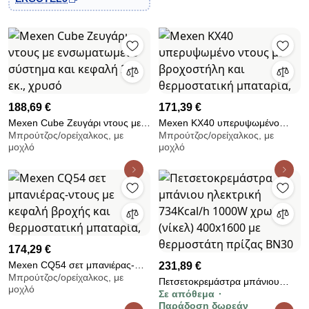
188,69 €
171,39 €
Mexen Cube Ζευγάρι ντους με
Mexen KX40 υπερυψωμένο
Μπρούτζος/ορείχαλκος, με
Μπρούτζος/ορείχαλκος, με
ενσωματωμένο σύστημα και
ντους με βροχοστήλη και
μοχλό
μοχλό
κεφαλή 25 εκ., χρυσό
θερμοστατική μπαταρία,
174,29 €
Mexen CQ54 σετ μπανιέρας-
231,89 €
Μπρούτζος/ορείχαλκος, με
ντους με κεφαλή βροχής και
Πετσετοκρεμάστρα μπάνιου
μοχλό
θερμοστατική μπαταρία,
Σε απόθεμα
ηλεκτρική 734Kcal/h 1000W
Παράδοση δωρεάν