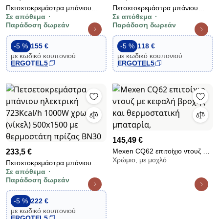
Πετσετοκρεμάστρα μπάνιου
Πετσετοκρεμάστρα μπάνιου
Σε απόθεμα
Σε απόθεμα
ηλεκτρική 1000W λευκή
ηλεκτρική 371Kcal/h 500W
Παράδοση δωρεάν
Παράδοση δωρεάν
980Kcal/h 1800x600 με απλό
μαύρη 500x800 με θερμοστάτη
θερμοστάτη και εύκολη
πρίζας BN30
-5 %
155 €
-5 %
118 €
εγκατάσταση
με κωδικό κουπονιού
με κωδικό κουπονιού
ERGOTEL5
ERGOTEL5
145,49 €
Mexen CQ62 επιτοίχιο ντουζ με
233,5 €
Χρώμιο, με μοχλό
κεφαλή βροχής και θερμοστατική
Πετσετοκρεμάστρα μπάνιου
μπαταρία,
Σε απόθεμα
ηλεκτρική 723Kcal/h 1000W
Παράδοση δωρεάν
χρωμέ (νίκελ) 500x1500 με
θερμοστάτη πρίζας BN30
-5 %
222 €
με κωδικό κουπονιού
ERGOTEL5