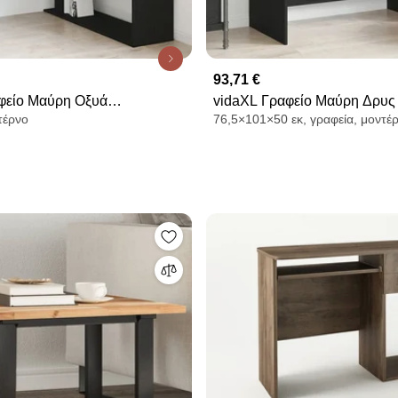
93,71 €
φείο Μαύρη Οξυά
vidaXL Γραφείο Μαύρη Δρυς 
τέρνο
76,5×101×50 εκ, γραφεία, μοντέ
νο Ξύλο 200 x 50 x 76 εκ.
76,5 εκ. από Τεχνητό Ξύλο