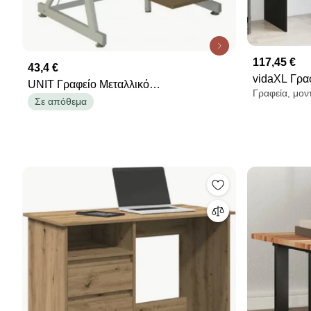
117,45 €
43,4 €
vidaXL Γρα
UNIT Γραφείο Μεταλλικό
Γραφεία, μον
Επεξεργασμέ
Άσπρο/Sonoma 70x55x75cm ΕΟ435
Σε απόθεμα