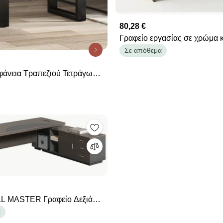
80,28 €
Γραφείο εργασίας σε χρώμα 
100x55x80 SB 8-KARYDI
Σε απόθεμα
φάνεια Τραπεζιού Τετράγωνη
. Μασίφ Ξύλο Ακακίας
MASTER Γραφείο Δεξιά
χρωση Grey Walnut
α