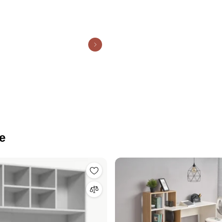
/180x50x62cm ΕΟ925,R
e