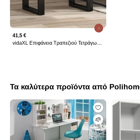
180x90x75
41,5 €
vidaXL Επιφάνεια Τραπεζιού Τετράγωνη
60x60x2 εκ. Μασίφ Ξύλο Ακακίας
Τα καλύτερα προϊόντα από Polihom