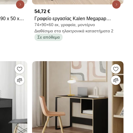
54,72 €
90 x 50 x
Γραφείο εργασίας Kalen Megapap
74×90×60 εκ, γραφεία, μοντέρνο
χρώμα ανθρακί 90x60x74εκ.
Διαθέσιμα στα ηλεκτρονικά καταστήματα 2
Σε απόθεμα