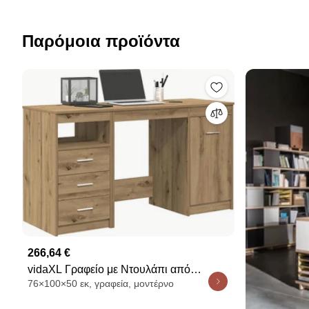
Παρόμοια προϊόντα
266,64 €
vidaXL Γραφείο με Ντουλάπι από
76×100×50 εκ, γραφεία, μοντέρνο
Τεχνητό Ξύλο Δρυός