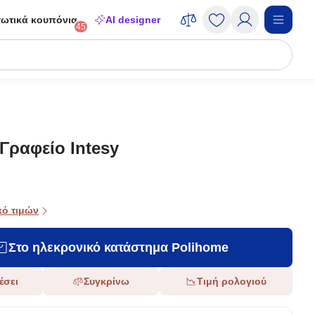
ωτικά κουπόνια
AI designer
45
Γραφείο Intesy
κό τιμών
Στο ηλεκρονικό κατάστημα Polihome
έσει
Συγκρίνω
Τιμή ρολογιού