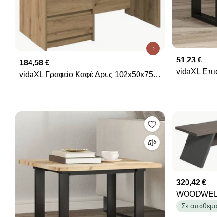
51,23 €
184,58 €
vidaXL Επι
vidaXL Γραφείο Καφέ Δρυς 102x50x75
60x60x2 εκ
εκ. από Επεξεργασμένο Ξύλο
320,42 €
WOODWELL 
Γωνία, Από
Σε απόθεμ