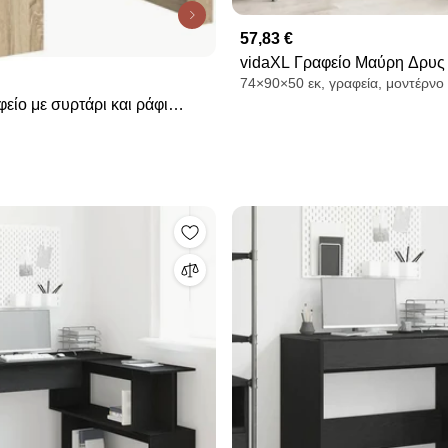
57,83 €
vidaXL Γραφείο Μαύρη Δρυς 
74×90×50 εκ, γραφεία, μοντέρνο
74 εκ. από Τεχνητό Ξύλο
είο με συρτάρι και ράφι
ma 102x62x77,5 cm