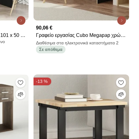
90,06 €
101 x 50 x
Γραφείο εργασίας Cubo Megapap χρώμα
ρνο
black wood 110x50x75εκ.
Διαθέσιμα στα ηλεκτρονικά καταστήματα 2
Σε απόθεμα
-13 %