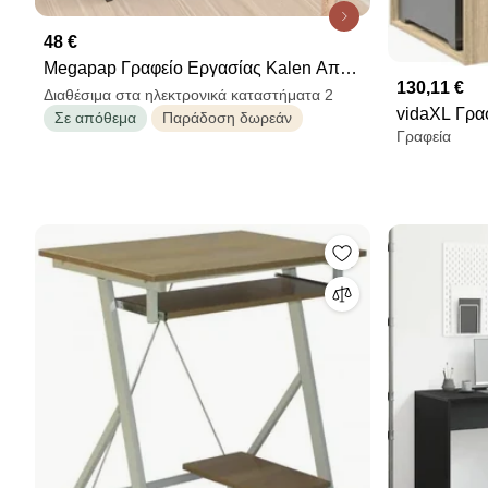
48 €
Megapap Γραφείο Εργασίας Kalen Από
130,11 €
Μελαμίνη Ανθρακί
Διαθέσιμα στα ηλεκτρονικά καταστήματα 2
vidaXL Γραφ
Σε απόθεμα
Παράδοση δωρεάν
Γραφεία
Δρυς sono