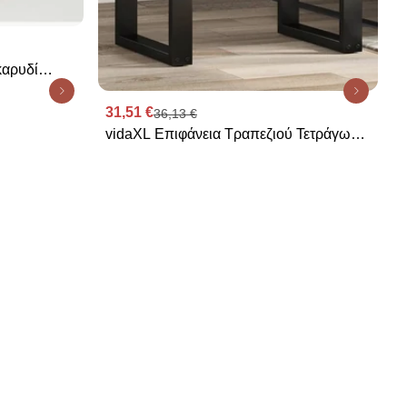
καρυδί
31,51 €
36,13 €
vidaXL Επιφάνεια Τραπεζιού Τετράγωνη
50x50x2 εκ. Μασίφ Ξύλο Ακακίας