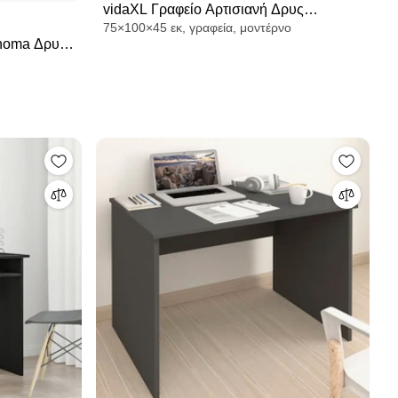
vidaXL Γραφείο Αρτισιανή Δρυς
75×100×45 εκ, γραφεία, μοντέρνο
100x45x75 εκ. από Επεξεργασμένο Ξύλο
onoma Δρυς
νίδα