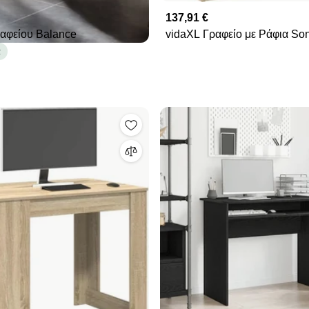
137,91 €
αφείου Balance
vidaXL Γραφείο με Ράφια S
110x45x157 εκ. από Μοριοσα
α