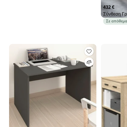
432 €
Σύνθεση Γρ
Σε απόθεμ