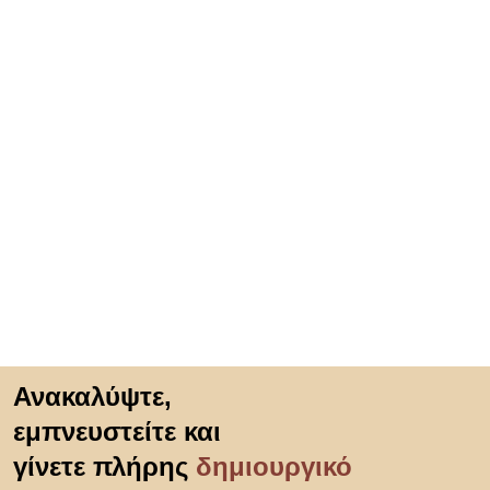
Μετάβαση στην αρχή
Ανακαλύψτε,
εμπνευστείτε και
γίνετε πλήρης
δημιουργικό