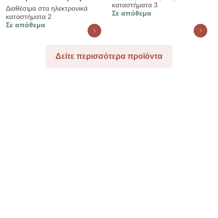
καταστήματα 3
pakoworld textilene-μέταλλο σε
Διαθέσιμα στα ηλεκτρονικά
Σε απόθεμα
καταστήματα 2
καφέ-μαύρη απόχρωση
Σε απόθεμα
65x165x110εκ
Δείτε περισσότερα προϊόντα