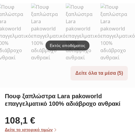
Συνθετικό
Στερεό Τίκε
Ακακί
Δέρμα
Texti
Εκτός αποθέματος
Δείτε όλα τα μέσα (5)
Πουφ ξαπλώστρα Lara pakoworld
επαγγελματικό 100% αδιάβροχο ανθρακί
108,1 €
Δείτε το ιστορικό τιμών