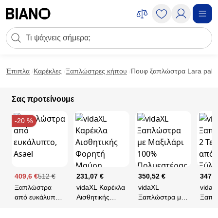
Μετάβαση στο περιεχόμενο
Πεδίο αναζήτησης
Μετάβαση στο υποσέλιδο
Έπιπλα
Καρέκλες
Ξαπλώστρες κήπου
Πουφ ξαπλώστρα Lara pakow
Σας προτείνουμε
-20 %
409,6 €
512 €
231,07 €
350,52 €
347,8
Ξαπλώστρα
vidaXL Καρέκλα
vidaXL
vidaX
από ευκάλυπτο,
Αισθητικής
Ξαπλώστρα με
Ξαπλ
Asael
Φορητή Μαύρη
Μαξιλάρι 100%
Τεμ. 
185x78x76 εκ.
Πολυεστέρας
Μασί