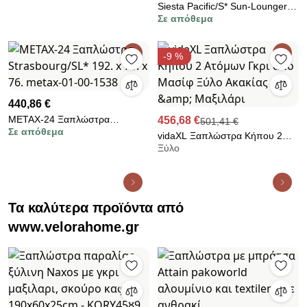
Μπαμπού με Μαξιλάρι
Siesta Pacific/S* Sun-Lounger
Σε απόθεμα
Black metax-01-00-0845
διάστ.193.0000 x 68.0000 x
35.0000
-9 %
440,86 €
METAX-24 Ξαπλώστρα
456,68 €
501,41 €
Σε απόθεμα
Strasbourg/SL* 192. x 75. x 76.
vidaXL Ξαπλώστρα Κήπου 2
metax-01-00-1538
Ξύλο
Ατόμων Γκρι από Μασίφ Ξύλο
Ακακίας &amp; Μαξιλάρι
Τα καλύτερα προϊόντα από
www.velorahome.gr