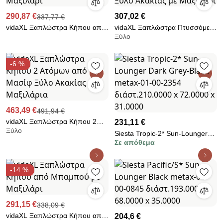
210x78x91Υεκ intraho-1723929
290,87 €
307,02 €
337,77 €
vidaXL Ξαπλώστρα Κήπου από
vidaXL Ξαπλώστρα Πτυσσόμενη
Ξύλο
Μπαμπού με Μαξιλάρι
από Μασίφ Ξύλο Ακακίας με
Μαξιλάρι
-6 %
463,49 €
491,94 €
vidaXL Ξαπλώστρα Κήπου 2
231,11 €
Ξύλο
Ατόμων από Μασίφ Ξύλο
Siesta Tropic-2* Sun-Lounger
Ακακίας με Μαξιλάρια
Σε απόθεμα
Dark Grey-Black metax-01-00-
2354 διάστ.210.0000 x 72.0000
x 31.0000
-14 %
291,15 €
338,09 €
vidaXL Ξαπλώστρα Κήπου από
204,6 €