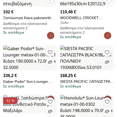
102 €
110,46 €
Ξαπλώστρα Kiara pakoworld
WOODWELL CRICKET
Ξύλο
αλουμίνιο-textilene ανθρακί
Ξαπλώστρα Ξύλο Acacia
Διαθέσιμα στα ηλεκτρονικά
καταστήματα 2
Διαθέσιμα στα ηλεκτρονικά
στοιβαζόμενη
Καρυδί, Textilene Άσπρο
Σε απόθεμα
καταστήματα 2
66x195x30cm Ε20122,9
Σε απόθεμα
336,2 €
168,25 €
Gaber Podio* Sun-Lounger
SIESTA PACIFIC ΞΑΠΛΩΣΤΡΑ
Σε απόθεμα
Σε απόθεμα
metax-01-00-1621
BLACK/BLACK ΠΟΛ/ΝΙΟΥ
διάστ.190.0000 x 72.0000 x
193X68X35εκ.53.0101
32.5000
-11 %