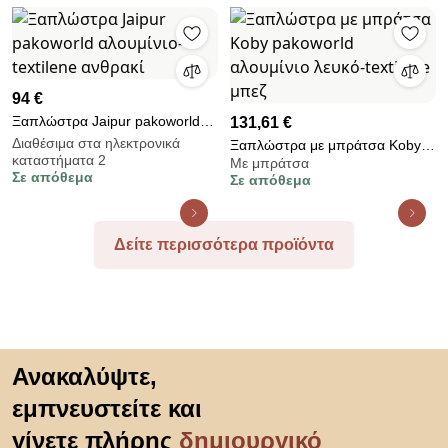
94 €
Ξαπλώστρα Jaipur pakoworld
131,61 €
αλουμίνιο-textilene ανθρακί
Διαθέσιμα στα ηλεκτρονικά
Ξαπλώστρα με μπράτσα Koby
καταστήματα 2
Με μπράτσα
pakoworld αλουμίνιο λευκό-
Σε απόθεμα
Σε απόθεμα
textilene μπεζ
Δείτε περισσότερα προϊόντα
Μετάβαση στην αρχή
Ανακαλύψτε,
εμπνευστείτε και
γίνετε πλήρης
δημιουργικό