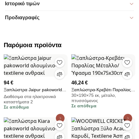
Ιστορικό τιμών
Προδιαγραφές
Παρόμοια προϊόντα
94 €
46,24 €
Ξαπλώστρα Jaipur pakoworld
Ξαπλώστρα-Κρεβάτι Παραλίας
30×190×75 εκ, μέταλο,
αλουμίνιο-textilene ανθρακί
Μέταλλο/Ύφασμα 190x75x30cm
Διαθέσιμα στα ηλεκτρονικά
πτυσσόμενος
καταστήματα 2
Σε απόθεμα
Σε απόθεμα