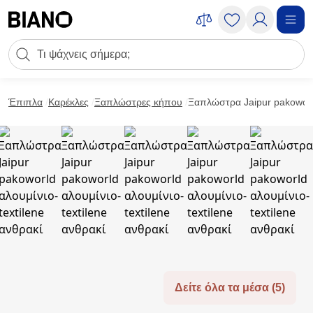
Μετάβαση στο περιεχόμενο
Πεδίο αναζήτησης
Μετάβαση στο υποσέλιδο
Έπιπλα
Καρέκλες
Ξαπλώστρες κήπου
Ξαπλώστρα Jaipur pakoworld
Δείτε όλα τα μέσα (5)