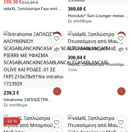
189,36 €
213,34 €
vidaXL Ξαπλώστρα Γκρι από
369,68 €
Συνθετικό Ρατάν με Μαξιλάρι
Honolulu* Sun-Lounger metax-
Σε απόθεμα
01-00-0302 διάστ.198.0000 x
70.0000 x 35.0000
306,84 €
vidaXL Ξαπλώστρα Πτυσσόμενη
Ξύλο
από Μασίφ Ξύλο Ακακίας με
Μαξιλάρι
239,3 €
Intrahome ΞΑΠΛΩΣΤΡΑ
Σε απόθεμα
ΑΛΟΥΜΙΝΙΟΥ
SCASABLANCAINCASABLANCALTCASABLANCAIE-
PIERRE ΜΕ ΥΦΑΣΜΑ
-14 %
SCASABLANCAINCASABLANCALTCASABLANCAIE-
OLIVE ΚΑΙ ΡΟΔΕΣ .01 ΣΕ ΓΚΡΙ