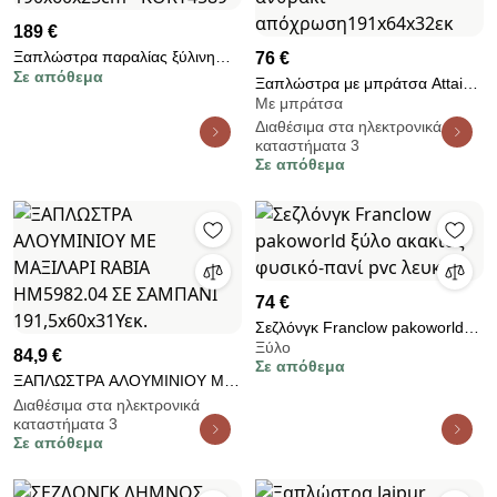
189 €
Ξαπλώστρα παραλίας ξύλινη
76 €
Σε απόθεμα
Naxos με γκρι μαξιλαρι, σκούρο
Ξαπλώστρα με μπράτσα Attain
καφε 190x60x25cm -
Με μπράτσα
pakoworld αλουμίνιο και
KORY4589
Διαθέσιμα στα ηλεκτρονικά
textilene σε ανθρακί
καταστήματα 3
απόχρωση191x64x32εκ
Σε απόθεμα
74 €
Σεζλόνγκ Franclow pakoworld
Ξύλο
ξύλο ακακίας φυσικό-πανί pvc
84,9 €
Σε απόθεμα
λευκό
ΞΑΠΛΩΣΤΡΑ ΑΛΟΥΜΙΝΙΟΥ ΜΕ
ΜΑΞΙΛΑΡΙ RABIA HM5982.04
Διαθέσιμα στα ηλεκτρονικά
καταστήματα 3
ΣΕ ΣΑΜΠΑΝΙ 191,5x60x31Υεκ.
Σε απόθεμα