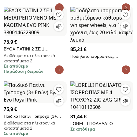
75,9 €
BYOX ΠΑΤΙΝΙ 2 ΣΕ 1
85,21 €
ΜΕΤΑΤΡΕΠΟΜΕΝΟ ΜΕ
Διαθέσιμα στα ηλεκτρονικά
Ποδήλατο ισορροπίας,
καταστήματα 2
ΚΑΘΙΣΜΑ EVO PINK
ρυθμιζόμενο κάθισμα, whisper
Σε απόθεμα
3800146229009
wheels, για 1-3 χρόνια, έως 20
Παράδοση δωρεάν
κιλά, καφέ/λευκό
75,9 €
Παιδικό Πατίνι Τρίτροχο (3+
31,44 €
Ετών) Byox Evo Royal Pink
Διαθέσιμα στα ηλεκτρονικά
LORELLI ΠΟΔΗΛΑΤΟ
καταστήματα 2
Σε απόθεμα
ΙΣΟΡΡΟΠΙΑΣ ΜΕ 4 ΤΡΟΧΟΥΣ
Σε απόθεμα
ZIG ZAG GREY 10410112506