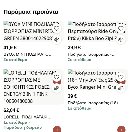
Παρόμοια προϊόντα
41,9 €
39,9 €
BYOX MINI ΠΟΔΗΛΑΤΟ
Ποδήλατο Ισορροπίας -
Σε απόθεμα
Σε απόθεμα
ΙΣΟΡΡΟΠΙΑΣ MINI RIDER
Περπατούρα Ride On (1-3
GREEN 3800146229085
Ετών) Kikka Boo Zipi Pink
39 €
Ποδήλατο Ισορροπίας (18+
Σε απόθεμα
Μηνών/ Έως 25kg) Byox
62,04 €
Ranger Mini Green
LORELLI ΠΟΔΗΛΑΤΑΚΙ
Σε απόθεμα
ΙΣΟΡΡΟΠΙΑΣ ME ΒΟΗΘΗΤΙΚΕΣ
Παράδοση δωρεάν
ΡΟΔΕΣ ENERGY 2 IN 1 PINK