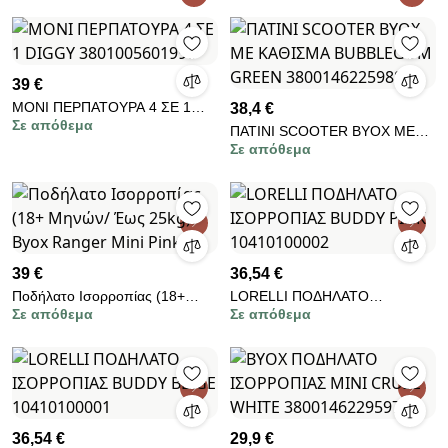
10050480008
39 €
MONI ΠΕΡΠΑΤΟΥΡΑ 4 ΣΕ 1
38,4 €
Σε απόθεμα
DIGGY 3801005601998
ΠΑΤΙΝΙ SCOOTER BYOX ΜΕ
Σε απόθεμα
ΚΑΘΙΣΜΑ BUBBLEGUM
GREEN 3800146225988
39 €
36,54 €
Ποδήλατο Ισορροπίας (18+
LORELLI ΠΟΔΗΛΑΤΟ
Σε απόθεμα
Σε απόθεμα
Μηνών/ Έως 25kg) Byox
ΙΣΟΡΡΟΠΙΑΣ BUDDY PINK
Ranger Mini Pink
10410100002
36,54 €
29,9 €