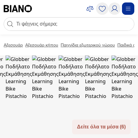
Μετάβαση στο περιεχόμενο
Πεδίο αναζήτησης
Μετάβαση στο υποσέλιδο
Αξεσουάρ
Αξεσουάρ κήπου
Παιχνίδια εξωτερικού χώρου
Παιδικά ο
Δείτε όλα τα μέσα (6)