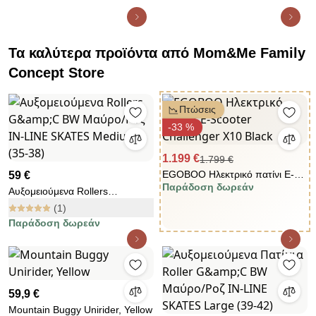
Τα καλύτερα προϊόντα από Mom&Me Family
Concept Store
Πτώσεις
-33 %
1.199 €
1.799 €
EGOBOO Ηλεκτρικό πατίνι Ε-
59 €
Παράδοση δωρεάν
Scooter Challenger X10 Black
Αυξομειούμενα Rollers
G&amp;C BW Μαύρο/Ροζ IN-
(1)
LINE SKATES Medium (35-38)
Παράδοση δωρεάν
59,9 €
Mountain Buggy Unirider, Yellow