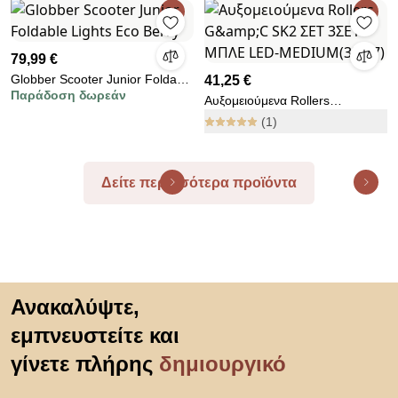
79,99 €
Globber Scooter Junior Foldable
41,25 €
Παράδοση δωρεάν
Lights Eco Berry
Αυξομειούμενα Rollers
G&amp;C SK2 ΣΕΤ 3ΣΕ1 ΜΠΛΕ
(1)
LED-MEDIUM(33-37)
Δείτε περισσότερα προϊόντα
Μετάβαση στην αρχή
Ανακαλύψτε,
εμπνευστείτε και
γίνετε πλήρης
δημιουργικό