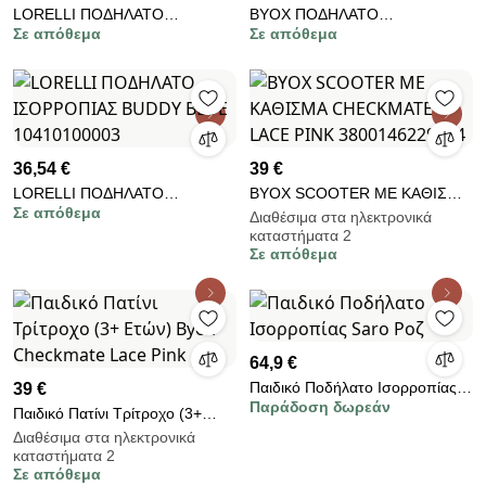
LORELLI ΠΟΔΗΛΑΤΟ
BYOX ΠΟΔΗΛΑΤΟ
Σε απόθεμα
Σε απόθεμα
ΙΣΟΡΡΟΠΙΑΣ BUDDY BEIGE
ΙΣΟΡΡΟΠΙΑΣ MINI CRUZE
10410100001
WHITE 3800146229597
36,54 €
39 €
LORELLI ΠΟΔΗΛΑΤΟ
BYOX SCOOTER ME ΚΑΘΙΣΜΑ
Σε απόθεμα
ΙΣΟΡΡΟΠΙΑΣ BUDDY BLUE
CHECKMATE LACE PINK
Διαθέσιμα στα ηλεκτρονικά
καταστήματα 2
10410100003
3800146229634
Σε απόθεμα
64,9 €
Παιδικό Ποδήλατο Ισορροπίας
39 €
Παράδοση δωρεάν
Saro Ροζ
Παιδικό Πατίνι Τρίτροχο (3+
Ετών) Byox Checkmate Lace
Διαθέσιμα στα ηλεκτρονικά
καταστήματα 2
Pink
Σε απόθεμα