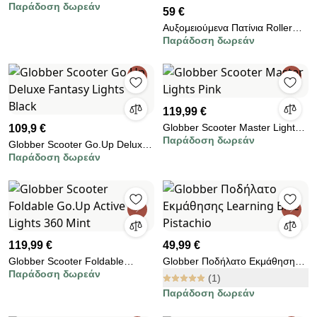
Παράδοση δωρεάν
59 €
Αυξομειούμενα Πατίνια Roller
Παράδοση δωρεάν
G&amp;C BW Μαύρο/Ροζ IN-
LINE SKATES Large (39-42)
119,99 €
Globber Scooter Master Lights
109,9 €
Παράδοση δωρεάν
Pink
Globber Scooter Go.Up Deluxe
Παράδοση δωρεάν
Fantasy Lights Black
119,99 €
49,99 €
Globber Scooter Foldable
Globber Ποδήλατο Εκμάθησης
Παράδοση δωρεάν
Go.Up Active Lights 360 Mint
Learning Bike Pistachio
(1)
Παράδοση δωρεάν