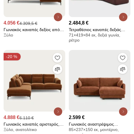
4.056 €
2.484,8 €
4.309,5 €
Γωνιακός καναπές δεξίος από
Τετραθέσιος καναπές δεξιάς
Ξύλο
71×419×84 εκ, δεξιά γωνία,
βελούδινο chenille, Marsile
γωνίας με ταπετσαρία
ρέτρο
ανάγλυφης ύφανσης Seven
-20 %
4.888 €
2.599 €
6.110 €
Γωνιακός καναπές αριστερός,
Γωνιακός αναστρέψιμος
Ξύλο, ανατολίτικο
85×237×150 εκ, μοντέρνο,
από βελούδινo chenille, Marsile
καναπές 3 θέσεων από χοντρό