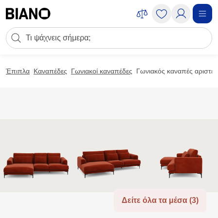
Μετάβαση στο περιεχόμενο
Πεδίο αναζήτησης
Μετάβαση στο υποσέλιδο
Έπιπλα
Καναπέδες
Γωνιακοί καναπέδες
Γωνιακός καναπές αριστερ
Δείτε όλα τα μέσα (3)