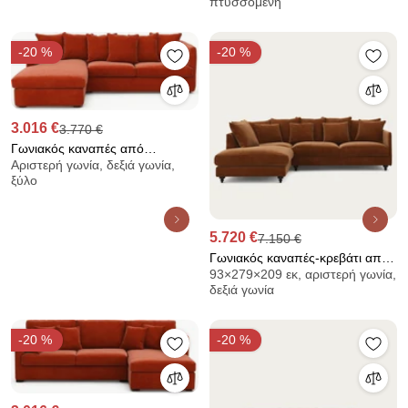
πτυσσόμενη
chenille, EMILIO
-20 %
-20 %
3.016 €
3.770 €
Γωνιακός καναπές από
Αριστερή γωνία, δεξιά γωνία,
βελούδο, Néo Chiquito
ξύλο
5.720 €
7.150 €
Γωνιακός καναπές-κρεβάτι από
93×279×209 εκ, αριστερή γωνία,
βελούδο, Lazare
δεξιά γωνία
-20 %
-20 %