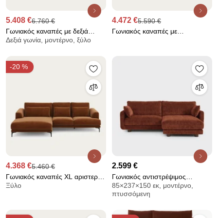
5.408 €
4.472 €
6.760 €
5.590 €
Γωνιακός καναπές με δεξιά
Γωνιακός καναπές με
Δεξιά γωνία, μοντέρνο, ξύλο
κλειστή γωνία και βελούδινη
ανάκλιντρο XL δεξιός, βελούδο,
ταπετσαρία, Marsile
Marsile
-20 %
4.368 €
2.599 €
5.460 €
Γωνιακός καναπές XL αριστερός
Γωνιακός αντιστρέψιμος
Ξύλο
85×237×150 εκ, μοντέρνο,
από βελούδινο chenille,
καναπές 3 θέσεων από
πτυσσόμενη
MARSILE
ανάγλυφο βελούδο, EMILIO