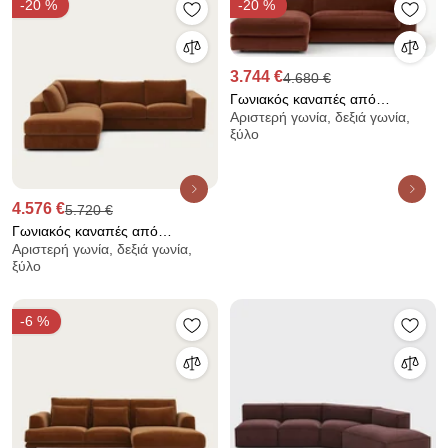
-20 %
-20 %
3.744 €
4.680 €
Γωνιακός καναπές από
Αριστερή γωνία, δεξιά γωνία,
βελούδο, Skander
ξύλο
4.576 €
5.720 €
Γωνιακός καναπές από
Αριστερή γωνία, δεξιά γωνία,
βελούδινο chenille ύφασμα,
ξύλο
Skander
-6 %