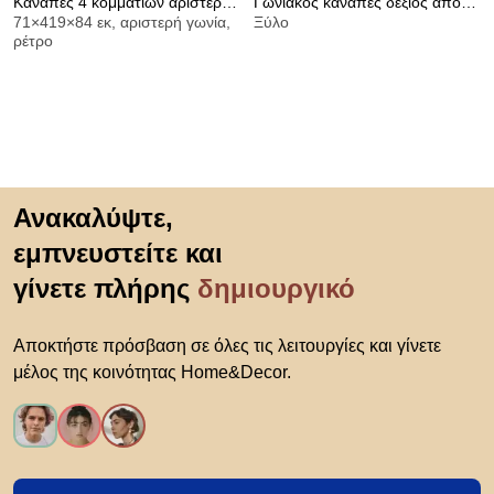
Καναπές 4 κομματιών αριστερής
Γωνιακός καναπές δεξιός από
71×419×84 εκ, αριστερή γωνία,
Ξύλο
γωνίας από βελούδο κοτλέ
βελούδινο chenille, Marsile
ρέτρο
vintage, Seven
Μετάβαση στην αρχή
Ανακαλύψτε,
εμπνευστείτε και
γίνετε πλήρης
δημιουργικό
Αποκτήστε πρόσβαση σε όλες τις λειτουργίες και γίνετε
μέλος της κοινότητας Home&Decor.