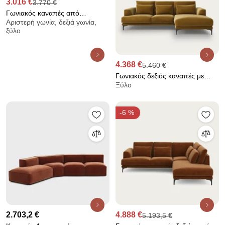
3.016 €
3.770 €
Γωνιακός καναπές από
Αριστερή γωνία, δεξιά γωνία,
βελούδο, Neo Kinkajou
ξύλο
4.368 €
5.460 €
Γωνιακός δεξιός καναπές με
Ξύλο
βελούδινη ταπετσαρία, Marsile
-6 %
2.703,2 €
4.888 €
5.193,5 €