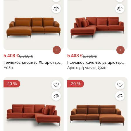
5.408 €
5.408 €
6.760 €
6.760 €
Γωνιακός καναπές XL αριστερός
Γωνιακός καναπές με αριστερή
Ξύλο
Αριστερή γωνία, ξύλο
από λινό βελούδο, MARSILE
κλειστή γωνία και βελούδινη
ταπετσαρία, Marsile
-20 %
-20 %