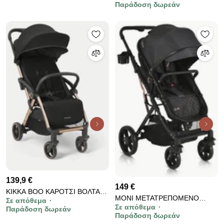
Παράδοση δωρεάν
31001030157
139,9 €
149 €
KIKKA BOO ΚΑΡΟΤΣΙ ΒΟΛΤΑΣ
MONI ΜΕΤΑΤΡΕΠΟΜΕΝΟ
Σε απόθεμα
EDEN BLACK 31001030154
Σε απόθεμα
ΚΑΡΟΤΣΙ 2 ΣΕ 1 RAFAELLO
Παράδοση δωρεάν
Παράδοση δωρεάν
BLACK 3800146236120