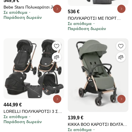
549,9 €
Bebe Stars Πολυκαρότσι Jewel
536 €
Σε απόθεμα
3σε1 Volcano Black 350-188
Παράδοση δωρεάν
ΠΟΛΥΚΑΡΟΤΣΙ ΜΕ ΠΟΡΤ
Σε απόθεμα
ΜΠΕΜΠΕ ΚΑΙ ΚΑΘΙΣΜΑ
Παράδοση δωρεάν
ΑΥΤΟΚΙΝΗΤΟΥ 3 ΣΕ 1
CANGAROO MACAN GREY
3800146235314-3
444,99 €
LORELLI ΠΟΛΥΚΑΡΟΤΣΙ 3 ΣΕ 1
Σε απόθεμα
ΜΕ ΚΑΘΙΣΜΑ ΚΑΙ ΚΑΛΑΘΟΥΝΑ
139,9 €
Παράδοση δωρεάν
RAMONA LUXE BLACK
KIKKA BOO ΚΑΡΟΤΣΙ ΒΟΛΤΑΣ
10021682186R
Σε απόθεμα
EDEN ARMY GREEN