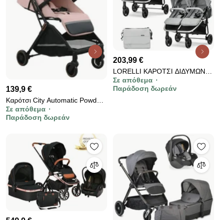
203,99 €
LORELLI ΚΑΡΟΤΣΙ ΔΙΔΥΜΩΝ
Σε απόθεμα
DUO GREY 10021542506
Παράδοση δωρεάν
139,9 €
Καρότσι City Automatic Powder
Σε απόθεμα
Pink 193-185
Παράδοση δωρεάν