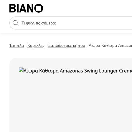
Μετάβαση στο περιεχόμενο
Πεδίο αναζήτησης
Μετάβαση στο υποσέλιδο
Έπιπλα
Καρέκλες
Ξαπλώστρες κήπου
Αιώρα Κάθισμα Amazo