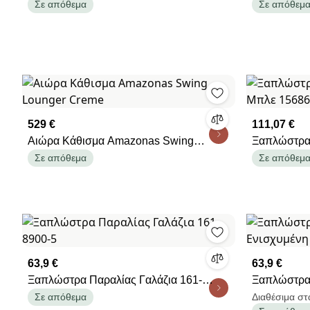
Καρό Μαξιλάρι 15663
Ρυθμιζόμεν
Σε απόθεμα
Σε απόθεμ
529 €
111,07 €
Αιώρα Κάθισμα Amazonas Swing
Ξαπλώστρα
Lounger Creme
15686
Σε απόθεμα
Σε απόθεμ
63,9 €
63,9 €
Ξαπλώστρα Παραλίας Γαλάζια 161-
Ξαπλώστρα 
8900-5
Ενισχυμένη
Σε απόθεμα
Διαθέσιμα στ