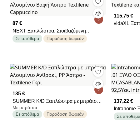
115,75 €
87 €
vidaXL Ξαπ
NEXT Ξαπλώστρα, Στοιβαζόμενη
και Αλουμίν
Αλουμίνιο Βαφή Άσπρο Textilene
Σε απόθεμα
Παράδοση δωρεάν
Cappuccino
135 €
SUMMER K/D Ξαπλώστρα με μπράτσα
137,22 €
Με μπράτσα
Αλουμίνιο Ανθρακί, PP Άσπρο -
Intrahome
Σε απόθεμα
Παράδοση δωρεάν
Textilene Γκρι
.01 ΞΥΛΟ 
Σε απόθεμ
MCASABLA
92,5Υεκ. in