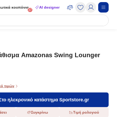
ωτικά κουπόνια
AI designer
37
άθισμα Amazonas Swing Lounger
κό τιμών
Στο ηλεκρονικό κατάστημα Sportstore.gr
έσει
Συγκρίνω
Τιμή ρολογιού