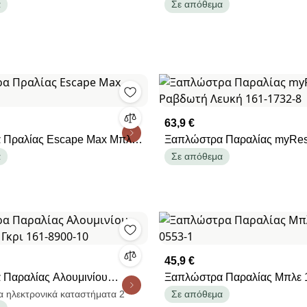
η Γαλάζια 165-4139-5
Καρό Μαξιλάρι 15748
α
Σε απόθεμα
63,9 €
 Πραλίας Escape Max Μπλε
Ξαπλώστρα Παραλίας myRes
Ραβδωτή Λευκή 161-1732-8
α
Σε απόθεμα
45,9 €
Παραλίας Αλουμινίου
Ξαπλώστρα Παραλίας Μπλε 
 Γκρι 161-8900-10
α ηλεκτρονικά καταστήματα 2
Σε απόθεμα