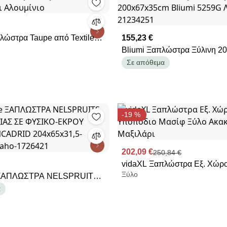
λώστρα Taupe από Textilene
155,23 €
ιο
Bliumi Ξαπλώστρα Ξύλινη 200x67x35cm
Bliumi 5259G Λευκό BEST-
Σε απόθεμα
-19 %
202,09 €
250,84 €
vidaXL Ξαπλώστρα Εξ. Χώρο
Ξύλο
 ΞΑΠΛΩΣΤΡΑ NELSPRUITS
Υποπόδιο Μασίφ Ξύλο Ακακί
ΟΞΙΑΣ ΣΕ ΦΥΣΙΚΟ-ΕΚΡΟΥ
Μαξιλάρι
α
NCADRID 204x65x31,5-
traho-1726421