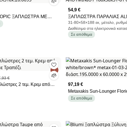
54,9 €
ROPIC ΞΑΠΛΩΣΤΡΑ ΜΕ
ΞΑΠΛΩΣΤΡΑ ΠΑΡΑΛΙΑΣ AL
31-80×58×188 εκ, μέταλο, ρυθμι
TAUPE/TAUPE ΑΛΟΥΜ-
HM5054.03 ΒΑΡΕΩΣ ΤΥΠΟ
α
Διαθέσιμα στα ηλεκτρονικά κατα
210X72X31εκ.20.0693
ΑΛΟΥΜΙΝΙΟΥ 188x58x31-81 
Σε απόθεμα
,93 €
λώστρες 2 τεμ. Κρεμ από
97,19 €
ε Τραπέζι
Metaxakis Sun-Lounger Florida/K
white/brown* metax-01-03-233
Σε απόθεμα
διάστ.195.0000 x 60.0000 x 