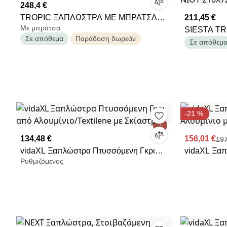
248,4 €
TROPIC ΞΑΠΛΩΣΤΡΑ ΜΕ ΜΠΡΑΤΣΑ
211,45 €
Με μπράτσα
TAUPE/TAUPE ΑΛΟΥΜ-ΠΟΛ/ΝΙΟΥ
SIESTA T
Σε απόθεμα
Παράδοση δωρεάν
ΜΠΡΑΤΣΑ 
Σε απόθεμ
ΠΟΛ/ΝΙΟΥ 
-21 %
134,48 €
156,01 €
197
vidaXL Ξαπλώστρα Πτυσσόμενη Γκρι
vidaXL Ξαπ
Ρυθμιζόμενος
από Αλουμίνιο/Textilene με Σκίαστρο
Αλουμίνιο μ