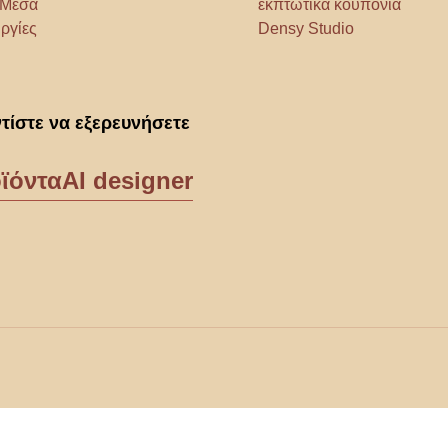
α Μέσα
εκπτωτικά κουπόνια
ργίες
Densy Studio
τίστε να εξερευνήσετε
ϊόντα
AI designer