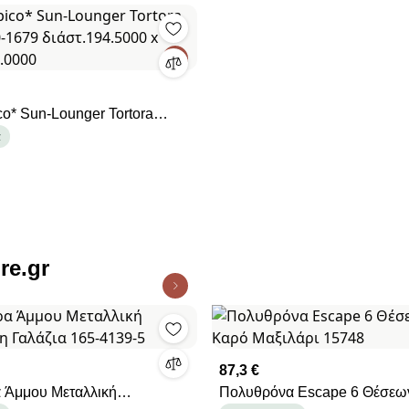
0-1679 διάστ.194.5000 x
α
91.0000
re.gr
87,3 €
 Άμμου Μεταλλική
Πολυθρόνα Escape 6 Θέσεω