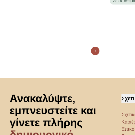
Σε απόθεμ
Μετάβαση στην αρχή
Ανακαλύψτε,
Σχετι
εμπνευστείτε και
Σχετικ
γίνετε πλήρης
Καριέ
Επικο
δημιουργικό