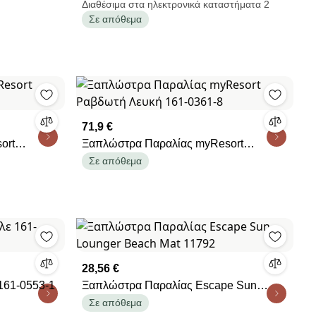
Ραβδωτή Μπλε 161-1732-1
Διαθέσιμα στα ηλεκτρονικά καταστήματα 2
Σε απόθεμα
71,9 €
ort
Ξαπλώστρα Παραλίας myResort
Ραβδωτή Λευκή 161-0361-8
Σε απόθεμα
28,56 €
161-0553-1
Ξαπλώστρα Παραλίας Escape Sun
Lounger Beach Mat 11792
Σε απόθεμα