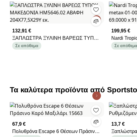
132,91 €
199,95 €
ΞΑΠΛΩΣΤΡΑ ΞΥΛΙΝΗ ΒΑΡΕΩΣ ΤΥΠΟΥ
Nardi Tropico* Sun-Lounger Tortora
ΜΑΚΕΔΟΝΙΑ HM5646.02 ΑΒΑΦΗ
metax-01-0
Σε απόθεμα
Σε απόθεμ
204X77,5X29Y εκ.
69.0000 x 
Τα καλύτερα προϊόντα από Sportsto
67,9 €
13,7 €
Πολυθρόνα Escape 6 Θέσεων Πράσινο
Ξαπλώστρα