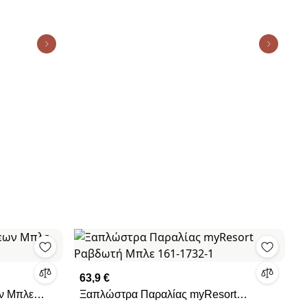
63,9 €
ν Μπλε
Ξαπλώστρα Παραλίας myResort