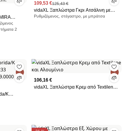
109,53 €
125,43 €
vidaXL Ξαπλώστρα Γκρι Ατσάλινη με
Ρυθμιζόμενος, στέγαστρο, με μπράτσα
MIRA
Σκίαστρο
ζόμενος
Υ ΛΕΥΚΗ
στήματα 2
cm.
106,16 €
vidaXL Ξαπλώστρα Κρεμ από Textilene
και Αλουμίνιο
29.0000