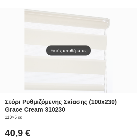
U08/808 GGL
Λευκό 104 GGL
M06/306 GGL
5102
και GGU
και GGU
και GGU
Εκτός αποθέματος
Στόρι Ρυθμιζόμενης Σκίασης (100x230)
Grace Cream 310230
Διαστάσεις
113×5 εκ
40,9 €