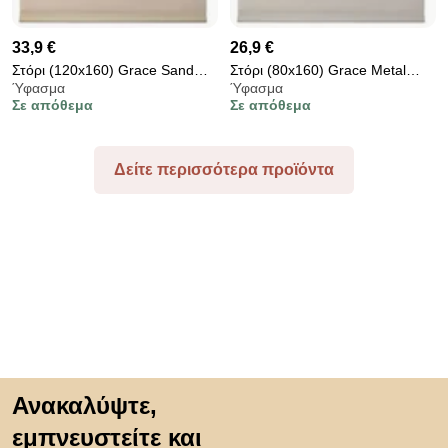
33,9 €
26,9 €
Στόρι (120x160) Grace Sand
Στόρι (80x160) Grace Metal
Ύφασμα
Ύφασμα
412164
408163
Σε απόθεμα
Σε απόθεμα
Δείτε περισσότερα προϊόντα
Μετάβαση στην αρχή
Ανακαλύψτε,
εμπνευστείτε και