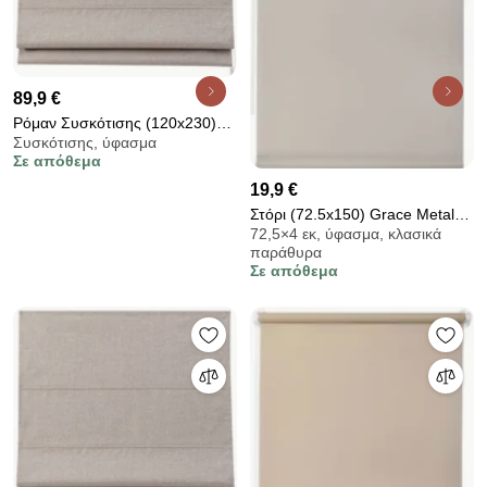
89,9 €
Ρόμαν Συσκότισης (120x230)
Συσκότισης, ύφασμα
Grace Shiny Beige 681123
Σε απόθεμα
19,9 €
Στόρι (72.5x150) Grace Metal
72,5×4 εκ, ύφασμα, κλασικά
725154
παράθυρα
Σε απόθεμα