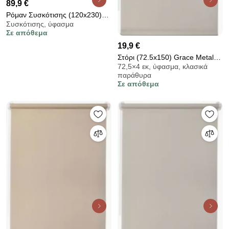
89,9 €
Ρόμαν Συσκότισης (120x230)
Συσκότισης, ύφασμα
Grace Shiny Beige 681123
Σε απόθεμα
19,9 €
Στόρι (72.5x150) Grace Metal
72,5×4 εκ, ύφασμα, κλασικά
725154
παράθυρα
Σε απόθεμα