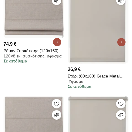
74,9 €
Ρόμαν Συσκότισης (120x160)
120×8 εκ, συσκότισης, ύφασμα
Grace Shiny Beige 681261
Σε απόθεμα
26,9 €
Στόρι (80x160) Grace Metal
Ύφασμα
408163
Σε απόθεμα