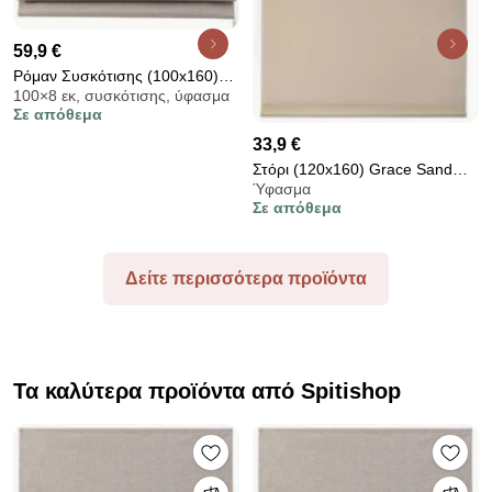
59,9 €
Ρόμαν Συσκότισης (100x160)
100×8 εκ, συσκότισης, ύφασμα
Grace Shiny Beige 681061
Σε απόθεμα
33,9 €
Στόρι (120x160) Grace Sand
Ύφασμα
412164
Σε απόθεμα
Δείτε περισσότερα προϊόντα
Τα καλύτερα προϊόντα από Spitishop