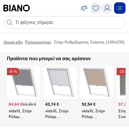
Μετάβαση στο περιεχόμενο
Πεδίο αναζήτησης
Μετάβαση στο υποσέλιδο
Λευκά είδη
Ρολοκουρτίνες
Στόρι Ρυθμιζόμενης Σκίασης (100x230)
Προϊόντα που μπορεί να σας αρέσουν
-8 %
-15 %
64,64 €
69,99 €
43,74 €
52,54 €
37,32
vidaXL Στόρι
vidaXL Στόρι
vidaXL Στόρι
Στόρι
Ρόλερ
Ρόλερ
Ρόλερ
Συσκό
Συσκότισης
Συσκότισης
Συσκότισης
(100x
(Blackout) Γκρι
(Blackout)
(Blackout) Μπεζ
Grac