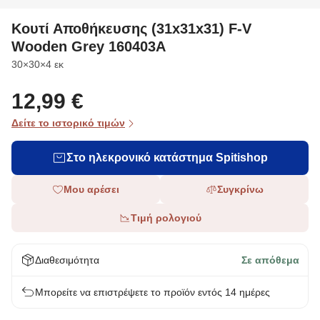
Κουτί Αποθήκευσης (31x31x31) F-V
Wooden Grey 160403A
Διαστάσεις
30×30×4 εκ
12,99 €
Δείτε το ιστορικό τιμών
Στο ηλεκρονικό κατάστημα Spitishop
Μου αρέσει
Συγκρίνω
Τιμή ρολογιού
Διαθεσιμότητα
Σε απόθεμα
Μπορείτε να επιστρέψετε το προϊόν εντός 14 ημέρες