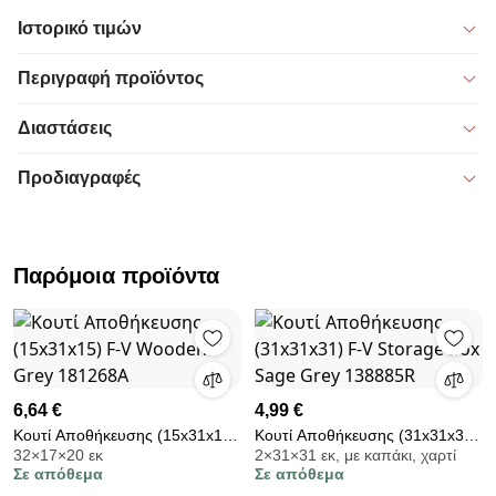
Ιστορικό τιμών
Περιγραφή προϊόντος
Διαστάσεις
Προδιαγραφές
Παρόμοια προϊόντα
6,64 €
4,99 €
Κουτί Αποθήκευσης (15x31x15)
Κουτί Αποθήκευσης (31x31x31)
32×17×20 εκ
2×31×31 εκ, με καπάκι, χαρτί
F-V Wooden Grey 181268A
F-V Storage Box Sage Grey
Σε απόθεμα
Σε απόθεμα
138885R