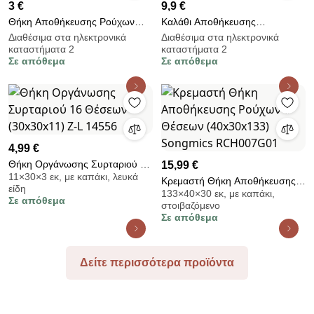
3 €
9,9 €
Θήκη Αποθήκευσης Ρούχων
Καλάθι Αποθήκευσης
(50x40x30) Homely Ivory 03-
(35x25x16) Estia Florana 02-
Διαθέσιμα στα ηλεκτρονικά
Διαθέσιμα στα ηλεκτρονικά
καταστήματα 2
καταστήματα 2
23997
27971
Σε απόθεμα
Σε απόθεμα
4,99 €
Θήκη Οργάνωσης Συρταριού 16
15,99 €
11×30×3 εκ, με καπάκι, λευκά
Θέσεων (30x30x11) Z-L 14556
Κρεμαστή Θήκη Αποθήκευσης
είδη
133×40×30 εκ, με καπάκι,
Ρούχων 6 Θέσεων (40x30x133)
Σε απόθεμα
στοιβαζόμενο
Songmics RCH007G01
Σε απόθεμα
Δείτε περισσότερα προϊόντα