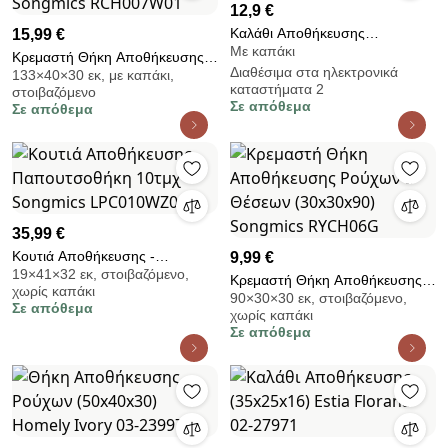
12,9 €
Καλάθι Αποθήκευσης
15,99 €
Με καπάκι
(34x24x12) Estia Botanica 02-
Κρεμαστή Θήκη Αποθήκευσης
Διαθέσιμα στα ηλεκτρονικά
18849
133×40×30 εκ, με καπάκι,
Ρούχων 6 Θέσεων (40x30x133)
καταστήματα 2
στοιβαζόμενο
Songmics RCH007W01
Σε απόθεμα
Σε απόθεμα
35,99 €
Κουτιά Αποθήκευσης -
9,99 €
19×41×32 εκ, στοιβαζόμενο,
Παπουτσοθήκη 10τμχ Songmics
Κρεμαστή Θήκη Αποθήκευσης
χωρίς καπάκι
LPC010WZ01
90×30×30 εκ, στοιβαζόμενο,
Ρούχων 5 Θέσεων (30x30x90)
Σε απόθεμα
χωρίς καπάκι
Songmics RYCH06G
Σε απόθεμα