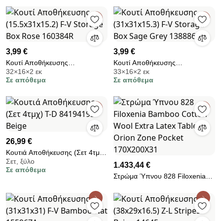
3,99 €
3,99 €
Κουτί Αποθήκευσης
Κουτί Αποθήκευσης
32×16×2 εκ
33×16×2 εκ
(15.5x31x15.2) F-V Storage Box
(31x31x15.3) F-V Storage Box
Σε απόθεμα
Σε απόθεμα
Rose 160384R
Sage Grey 138886R
26,99 €
Κουτιά Αποθήκευσης (Σετ 4τμχ)
Σετ, ξύλο
T-D 84194195 Beige
1.433,44 €
Σε απόθεμα
Στρώμα Ύπνου 828 Filoxenia
Bamboo Cotton Wool Extra
Latex Tablet Orion Zone Pocket
170X200X31