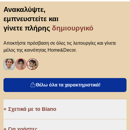
Μετάβαση στην αρχή
Ανακαλύψτε,
εμπνευστείτε και
γίνετε πλήρης
δημιουργικό
Αποκτήστε πρόσβαση σε όλες τις λειτουργίες και γίνετε
μέλος της κοινότητας Home&Decor.
Θέλω όλα τα χαρακτηριστικά!
Σχετικά με το Biano
Για χρήστες