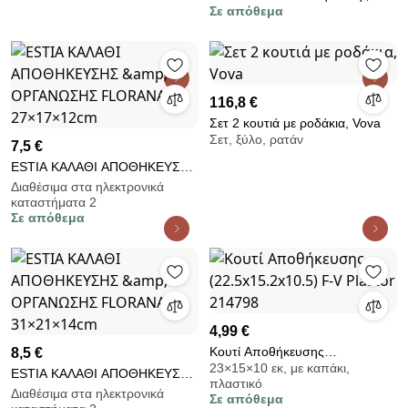
Σε απόθεμα
Balance Medium-Γραφίτης
116,8 €
Σετ 2 κουτιά με ροδάκια, Vova
Σετ, ξύλο, ρατάν
7,5 €
ESTIA ΚΑΛΑΘΙ ΑΠΟΘΗΚΕΥΣΗΣ
&amp; ΟΡΓΑΝΩΣΗΣ FLORANA
Διαθέσιμα στα ηλεκτρονικά
καταστήματα 2
27×17×12cm
Σε απόθεμα
4,99 €
Κουτί Αποθήκευσης
8,5 €
23×15×10 εκ, με καπάκι,
(22.5x15.2x10.5) F-V Plastor
ESTIA ΚΑΛΑΘΙ ΑΠΟΘΗΚΕΥΣΗΣ
πλαστικό
214798
&amp; ΟΡΓΑΝΩΣΗΣ FLORANA
Διαθέσιμα στα ηλεκτρονικά
Σε απόθεμα