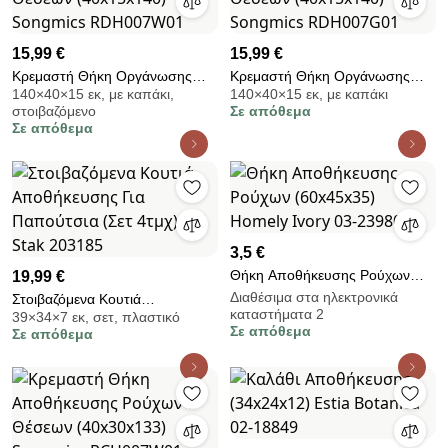
15,99 €
15,99 €
Κρεμαστή Θήκη Οργάνωσης
Κρεμαστή Θήκη Οργάνωσης
140×40×15 εκ, με καπάκι,
140×40×15 εκ, με καπάκι
Πόρτας 5 Θέσεων (40x15x140)
Πόρτας 5 Θέσεων (40x15x140)
στοιβαζόμενο
Σε απόθεμα
Songmics RDH007W01
Songmics RDH007G01
Σε απόθεμα
3,5 €
Θήκη Αποθήκευσης Ρούχων
19,99 €
(60x45x35) Homely Ivory 03-
Διαθέσιμα στα ηλεκτρονικά
Στοιβαζόμενα Κουτιά
καταστήματα 2
23980
39×34×7 εκ, σετ, πλαστικό
Αποθήκευσης Για Παπούτσια
Σε απόθεμα
Σε απόθεμα
(Σετ 4τμχ) F-V Stak 203185