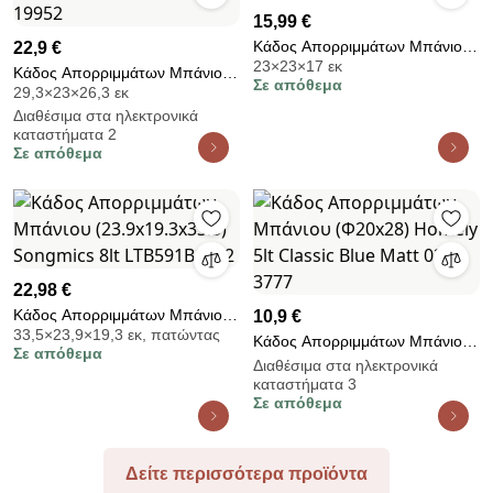
15,99 €
Κάδος Απορριμμάτων Μπάνιου
22,9 €
23×23×17 εκ
(Φ23x17) F-V 3lt Canvas
Κάδος Απορριμμάτων Μπάνιου
Σε απόθεμα
174913B
29,3×23×26,3 εκ
(23.5x26.3x29.3) Estia 5lt Fjord
Διαθέσιμα στα ηλεκτρονικά
Λευκό 02-19952
καταστήματα 2
Σε απόθεμα
22,98 €
Κάδος Απορριμμάτων Μπάνιου
10,9 €
33,5×23,9×19,3 εκ, πατώντας
(23.9x19.3x33.5) Songmics 8lt
Κάδος Απορριμμάτων Μπάνιου
Σε απόθεμα
LTB591B0802
(Φ20x28) Homely 5lt Classic
Διαθέσιμα στα ηλεκτρονικά
καταστήματα 3
Blue Matt 02-3777
Σε απόθεμα
Δείτε περισσότερα προϊόντα