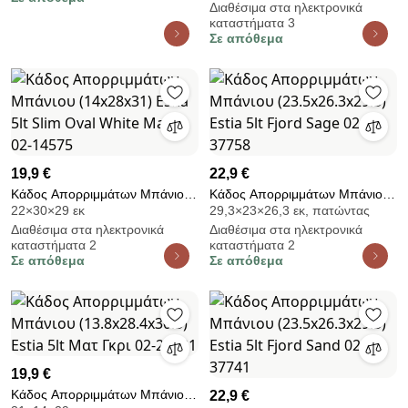
Διαθέσιμα στα ηλεκτρονικά
Close Taupe 02-20972
καταστήματα 3
Σε απόθεμα
19,9 €
22,9 €
Κάδος Απορριμμάτων Μπάνιου
Κάδος Απορριμμάτων Μπάνιου
22×30×29 εκ
29,3×23×26,3 εκ, πατώντας
(14x28x31) Estia 5lt Slim Oval
(23.5x26.3x29.3) Estia 5lt Fjord
Διαθέσιμα στα ηλεκτρονικά
Διαθέσιμα στα ηλεκτρονικά
White Matt 02-14575
Sage 02-37758
καταστήματα 2
καταστήματα 2
Σε απόθεμα
Σε απόθεμα
19,9 €
Κάδος Απορριμμάτων Μπάνιου
22,9 €