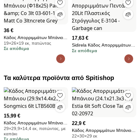
36 €
Κάδος Απορριμμάτων Μπάνιου
17,63 €
19×26×19 εκ, πατώντας
(Φ18x25) Pam &amp; Co 3lt 03-
Sidirela Κάδος Απορριμμάτων
Σε απόθεμα
601-163 Matt Co 3ltncrete Grey
Σε απόθεμα
Πεντάλ 20Lit Πλαστικός
Στρόγγυλος E-3104 - Garbage
can
Τα καλύτερα προϊόντα από Spitishop
15,99 €
Κάδος Απορριμμάτων Μπάνιου
22,9 €
29×29,9×14,4 εκ, πατώντας, με
(29.9x14.4x29) Songmics 6lt
Κάδος Απορριμμάτων Μπάνιου
καπάκι
LTB560B05
22×30×29 εκ
(24.1x21.3x31.6) Estia 6lt Soft
Σε απόθεμα