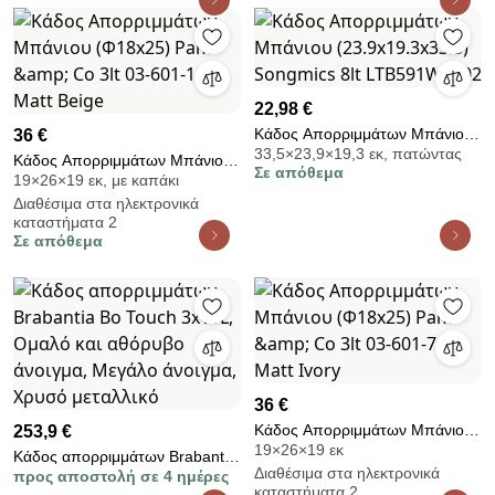
DITMER
22,98 €
Κάδος Απορριμμάτων Μπάνιου
36 €
33,5×23,9×19,3 εκ, πατώντας
(23.9x19.3x33.5) Songmics 8lt
Κάδος Απορριμμάτων Μπάνιου
Σε απόθεμα
LTB591W0802
19×26×19 εκ, με καπάκι
(Φ18x25) Pam &amp; Co 3lt 03-
Διαθέσιμα στα ηλεκτρονικά
601-103 Matt Beige
καταστήματα 2
Σε απόθεμα
36 €
Κάδος Απορριμμάτων Μπάνιου
253,9 €
19×26×19 εκ
(Φ18x25) Pam &amp; Co 3lt 03-
Κάδος απορριμμάτων Brabantia
Διαθέσιμα στα ηλεκτρονικά
601-703 Matt Ivory
προς αποστολή σε 4 ημέρες
Bo Touch 3x11L, Ομαλό και
καταστήματα 2