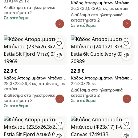
31×14×29 εκ
(13.8x28.4x30.5) Estia 5lt Ματ
Κάδος Απορριμμάτων Μπάνιου
Διαθέσιμα στα ηλεκτρονικά
Γκρι 02-21931
26,3×23,5×29,3 εκ, με καπάκι
(23.5x26.3x29.3) Estia 5lt Fjord
καταστήματα 2
Διαθέσιμα στα ηλεκτρονικά
Sand 02-37741
Σε απόθεμα
καταστήματα 2
Σε απόθεμα
22,9 €
22,9 €
Κάδος Απορριμμάτων Μπάνιου
Κάδος Απορριμμάτων Μπάνιου
29,3×23×26,3 εκ, πατώντας, με
22×30×29 εκ
(23.5x26.3x29.3) Estia 5lt Fjord
(24.1x21.3x31.6) Estia 6lt Cubic
καπάκι
Διαθέσιμα στα ηλεκτρονικά
Μπεζ 02-19969
Ivory 02-20989
Διαθέσιμα στα ηλεκτρονικά
καταστήματα 2
καταστήματα 2
Σε απόθεμα
Σε απόθεμα