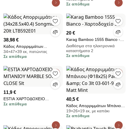
αθόρυβο άνοιγμα, Μεγάλο
Σε απόθεμα
άνοιγμα, Χρυσό μεταλλικό
20 €
Karag Bamboo 1555 Bianco -
38,98 €
Χαρτοδοχείο 5L
Διαθέσιμα στα ηλεκτρονικά
Κάδος Απορριμμάτων
καταστήματα 2
34×47×39 εκ, πατώντας
(34x28.5x40.4) Songmics 20lt
Σε απόθεμα
Σε απόθεμα
LTB592E01
11,9 €
ESTIA ΧΑΡΤΟΔΟΧΕΙΟ
40,5 €
Σε απόθεμα
ΜΠΑΝΙΟΥ MARBLE SOFT
Κάδος Απορριμμάτων Μπάνιου
CLOSE 5lt
19×26×19 εκ, με καπάκι
(Φ18x25) Pam &amp; Co 3lt 03-
Σε απόθεμα
601-903 Matt Mint