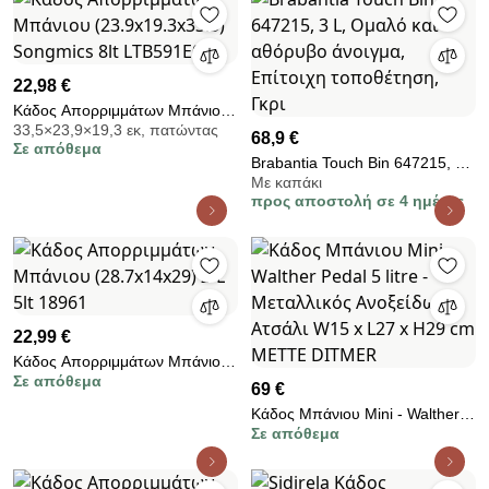
22,98 €
Κάδος Απορριμμάτων Μπάνιου
33,5×23,9×19,3 εκ, πατώντας
(23.9x19.3x33.5) Songmics 8lt
68,9 €
Σε απόθεμα
LTB591E02
Brabantia Touch Bin 647215, 3
Με καπάκι
L, Ομαλό και αθόρυβο άνοιγμα,
προς αποστολή σε 4 ημέρες
Επίτοιχη τοποθέτηση, Γκρι
22,99 €
Κάδος Απορριμμάτων Μπάνιου
Σε απόθεμα
(28.7x14x29) Z-L 5lt 18961
69 €
Κάδος Μπάνιου Mini - Walther
Σε απόθεμα
Pedal 5 litre - Μεταλλικός
Ανοξείδωτο Ατσάλι W15 x L27 x
H29 cm METTE DITMER