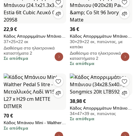
22,9 €
36 €
Κάδος Απορριμμάτων Μπάνιου
Κάδος Απορριμμάτων Μπάνιου
37×25×22 εκ
30×29×22 εκ, πατώντας, με
(24.1x21.3x31.6) Estia 6lt Cubic
(Φ20x28) Pam &amp; Co 5lt 96
καπάκι
Διαθέσιμα στα ηλεκτρονικά
Λευκό 02-20958
Ivory Matte
καταστήματα 2
Διαθέσιμα στα ηλεκτρονικά
Σε απόθεμα
καταστήματα 2
Σε απόθεμα
38,98 €
Κάδος Απορριμμάτων Μπάνιου
34×47×39 εκ, πατώντας
(34x28.5x40.4) Songmics 20lt
70 €
Σε απόθεμα
LTB592A02
Κάδος Μπάνιου Mini - Walther
Σε απόθεμα
Pedal 5 litre - Μεταλλικός Λαδί
W15 x L27 x H29 cm METTE