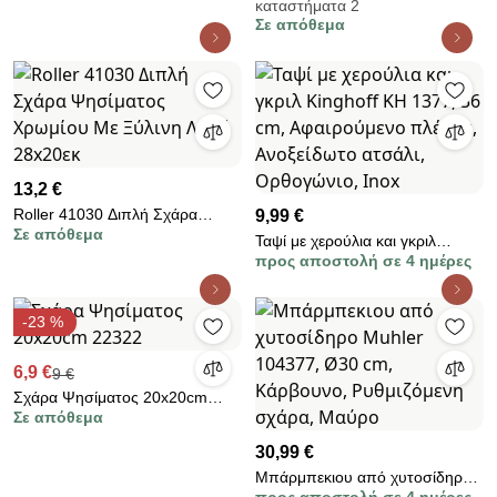
καταστήματα 2
Ξύλινη λαβή, Inox
Cuisson 01-14674
Σε απόθεμα
13,2 €
Roller 41030 Διπλή Σχάρα
9,99 €
Σε απόθεμα
Ψησίματος Χρωμίου Με Ξύλινη
Ταψί με χερούλια και γκριλ
Λαβή 28x20εκ
προς αποστολή σε 4 ημέρες
Kinghoff KH 1377, 36 cm,
Αφαιρούμενο πλέγμα,
Ανοξείδωτο ατσάλι, Ορθογώνιο,
-23 %
Inox
6,9 €
9 €
Σχάρα Ψησίματος 20x20cm
Σε απόθεμα
22322
30,99 €
Μπάρμπεκιου από χυτοσίδηρο