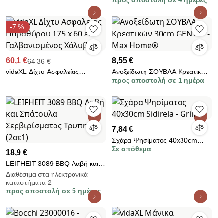
προς αποστολή σε 4 ημέρες
Muhler 104377, Ø30 cm,
Κάρβουνο, Ρυθμιζόμενη σχάρα,
Μαύρο
-7 %
60,1 €
8,55 €
64,36 €
vidaXL Δίχτυ Ασφαλείας
Ανοξείδωτη ΣΟΥΒΛΑ Κρεατικών
προς αποστολή σε 1 ημέρα
Παραθύρου 175 x 60 εκ
30cm GEN122 - Max Home®
Γαλβανισμένος Χάλυβας
7,84 €
Σχάρα Ψησίματος 40x30cm
Σε απόθεμα
Sidirela - Grill
18,9 €
LEIFHEIT 3089 BBQ Λαβή και
Σπάτουλα Σερβιρίσματος
Διαθέσιμα στα ηλεκτρονικά
καταστήματα 2
Τρυπητή (2σε1)
προς αποστολή σε 5 ημέρες