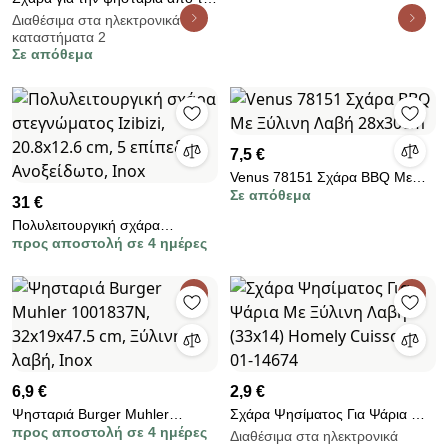
εταιρεία Homely. Είναι
Διαθέσιμα στα ηλεκτρονικά
καταστήματα 2
κατασκευασμένη από
Σε απόθεμα
ανοξείδωτο υλικό και έχει ξύλινη
λαβή για να την αγγίζε
7,5 €
Venus 78151 Σχάρα BBQ Με
Σε απόθεμα
Ξύλινη Λαβή 28x30cm
31 €
Πολυλειτουργική σχάρα
προς αποστολή σε 4 ημέρες
στεγνώματος Izibizi, 20.8x12.6
cm, 5 επίπεδα, Ανοξείδωτο, Inox
6,9 €
2,9 €
Ψησταριά Burger Muhler
Σχάρα Ψησίματος Για Ψάρια Με
προς αποστολή σε 4 ημέρες
1001837N, 32x19x47.5 cm,
Ξύλινη Λαβή (33x14) Homely
Διαθέσιμα στα ηλεκτρονικά