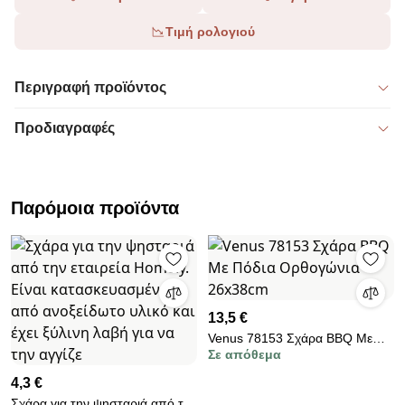
Τιμή ρολογιού
Περιγραφή προϊόντος
Προδιαγραφές
Παρόμοια προϊόντα
13,5 €
Venus 78153 Σχάρα BBQ Με
Σε απόθεμα
Πόδια Ορθογώνια 26x38cm
4,3 €
Σχάρα για την ψησταριά από την