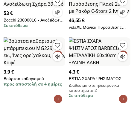
53 €
Bocchi 23000016 - Ανοξείδωτη
46,55 €
Σε απόθεμα
Σχάρα 39 x 36
vidaXL Μάνικα Πυρόσβεσης
Πλακέ 20 μ. με Ρακόρ C-Storz 2
Ιντσών
3,9 €
4,3 €
Βούρτσα καθαρισμού
ESTIA ΣΧΑΡΑ ΨΗΣΙΜΑΤΟΣ
προς αποστολή σε 4 ημέρες
μπάρμπεκιου MG229, 30 εκ.,
BARBECUE ΜΕΤΑΛΛΙΚΗ
Διαθέσιμα στα ηλεκτρονικά
καταστήματα 2
Ίνες ορείχαλκου, Ξύλο, Καφέ
60x40cm ΜΕ ΞΥΛΙΝΗ ΛΑΒΗ
Σε απόθεμα