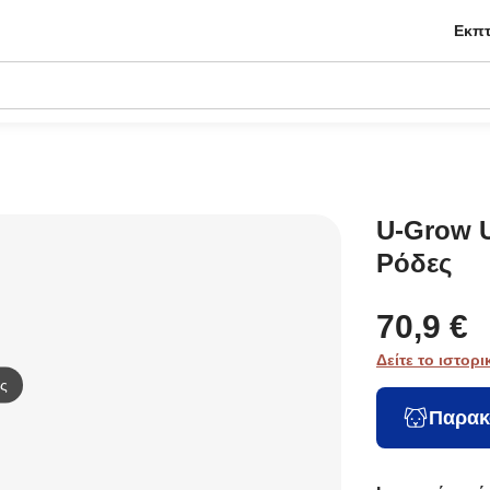
Εκπτ
U-Grow 
Ρόδες
70,9 €
Δείτε το ιστορι
ς
Παρακ