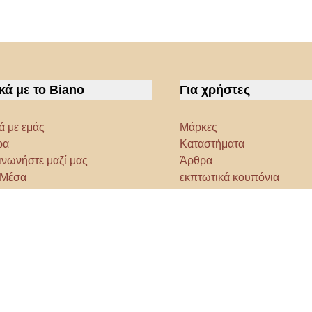
κά με το Biano
Για χρήστες
ά με εμάς
Μάρκες
ρα
Καταστήματα
ινωνήστε μαζί μας
Άρθρα
α Μέσα
εκπτωτικά κουπόνια
ργίες
Densy Studio
τίστε να εξερευνήσετε
ϊόντα
AI designer