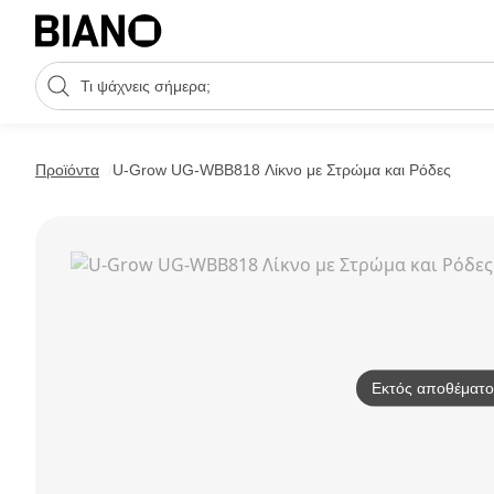
Μετάβαση στο περιεχόμενο
Πεδίο αναζήτησης
Μετάβαση στο υποσέλιδο
Προϊόντα
U-Grow UG-WBB818 Λίκνο με Στρώμα και Ρόδες
Εκτός αποθέματο