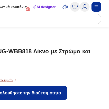
ωτικά κουπόνια
AI designer
43
UG-WBB818 Λίκνο με Στρώμα και
κό τιμών
ολουθήστε την διαθεσιμότητα