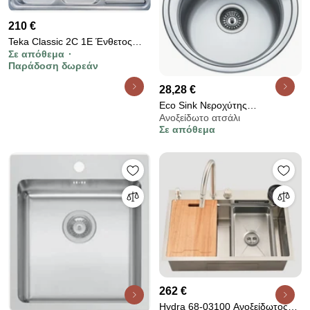
210 €
Teka Classic 2C 1E Ένθετος
Σε απόθεμα
Λείος Νεροχύτης
Παράδοση δωρεάν
28,28 €
Eco Sink Νεροχύτης
Ανοξείδωτο ατσάλι
Ανοξείδωτος Με 1 Γούρνα
Σε απόθεμα
Στρογγυλός
262 €
Hydra 68-03100 Ανοξείδωτος