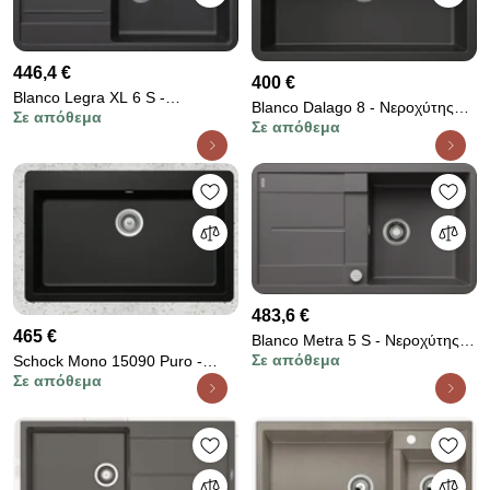
446,4 €
400 €
Blanco Legra XL 6 S -
Blanco Dalago 8 - Νεροχύτης
Σε απόθεμα
Νεροχύτης Κουζίνας Γρανίτη
Σε απόθεμα
Κουζίνας Γρανίτη 81,5x51 -
86x50 - Black
Antracite
483,6 €
465 €
Blanco Metra 5 S - Νεροχύτης
Σε απόθεμα
Schock Mono 15090 Puro -
Κουζίνας Γρανίτη 86x50 - Rock
Σε απόθεμα
Νεροχύτης Κουζίνας Γρανίτη
Grey
83,8x53