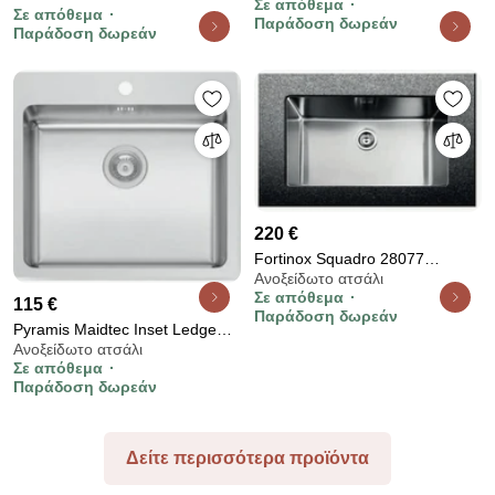
Σε απόθεμα
Grey Νεροχύτης
Σε απόθεμα
Space Νεροχύτης
Παράδοση δωρεάν
Παράδοση δωρεάν
220 €
Fortinox Squadro 28077
Ανοξείδωτο ατσάλι
Ανοξείδωτος Λείος
Σε απόθεμα
Υποκαθήμενος Νεροχύτης Με 1
115 €
Παράδοση δωρεάν
Γούρνα 75x44 cm
Pyramis Maidtec Inset Ledge
Ανοξείδωτο ατσάλι
Ένθετος Νεροχύτης 55x50.5cm
Σε απόθεμα
Inox Σατινέ
Παράδοση δωρεάν
Δείτε περισσότερα προϊόντα