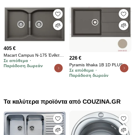
405 €
Macart Campus N-175 Ένθετος
226 €
Σε απόθεμα
η Υποένθετος νεροχύτης
Pyramis Ithaka 1B 1D PLUS
Παράδοση δωρεάν
Asphalt (Μολυβί)
Σε απόθεμα
Ένθετος Νεροχύτης από
Παράδοση δωρεάν
Συνθετικό Γρανίτη 100x50cm
Dark Beige
Τα καλύτερα προϊόντα από COUZINA.GR