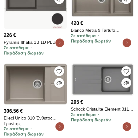
420 €
Blanco Metra 9 Tartufo
226 €
Σε απόθεμα
SILGRANIT™ PuraDur™
Παράδοση δωρεάν
Pyramis Ithaka 1B 1D PLUS
Γρανιτένιος Νεροχύτης Ένθετος
Σε απόθεμα
Ένθετος Νεροχύτης από
με 2 Γούρνες 86x50cm
Παράδοση δωρεάν
Συνθετικό Γρανίτη 100x50cm
Volcano
295 €
Schock Cristalite Element 31100
306,56 €
Σε απόθεμα
Croma Ένθετος Νεροχύτης
Elleci Unico 310 Ένθετος
Παράδοση δωρεάν
100x50cm
Γρανίτης
Νεροχύτης κουζίνας Tortora 43
Σε απόθεμα
78x50cm
Παράδοση δωρεάν