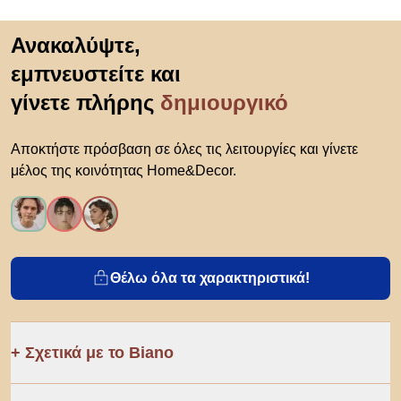
Μετάβαση στην αρχή
Ανακαλύψτε,
εμπνευστείτε και
γίνετε πλήρης
δημιουργικό
Αποκτήστε πρόσβαση σε όλες τις λειτουργίες και γίνετε
μέλος της κοινότητας Home&Decor.
Θέλω όλα τα χαρακτηριστικά!
Σχετικά με το Biano