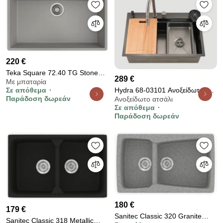
220 €
Teka Square 72.40 TG Stone
289 €
Με μπαταρία
Grey Υποκαθήμενος Γρανιτένιος
Hydra 68-03101 Ανοξείδωτος
Σε απόθεμα
Νεροχύτης 80 cm
Παράδοση δωρεάν
Ανοξείδωτο ατσάλι
Ένθετος Νεροχύτης με Μονή
Σε απόθεμα
Γούρνα 80x50cm Μαύρος
Παράδοση δωρεάν
180 €
179 €
Sanitec Classic 320 Granite
Sanitec Classic 318 Metallic