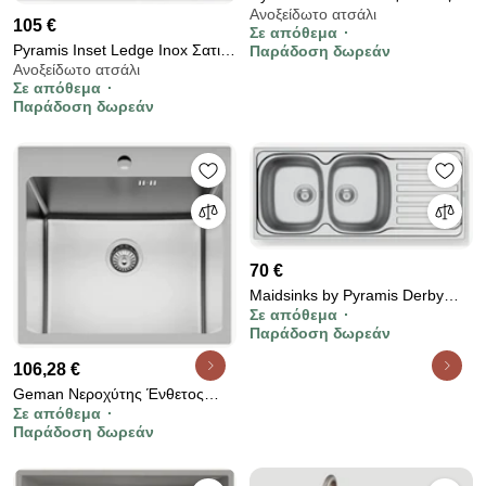
Ανοξείδωτο ατσάλι
Ένθετος Νεροχύτης με Μονή
105 €
Σε απόθεμα
Γούρνα 80x50cm Σατινέ
Pyramis Inset Ledge Inox Σατινέ
Παράδοση δωρεάν
Ανοξείδωτο ατσάλι
Ένθετος Νεροχύτης 45x50.5cm
Σε απόθεμα
Παράδοση δωρεάν
70 €
Maidsinks by Pyramis Derby
Σε απόθεμα
Σατινέ Ανοξείδωτος Νεροχύτης
Παράδοση δωρεάν
80 cm
106,28 €
Geman Νεροχύτης Ένθετος
Σε απόθεμα
Ανοξείδωτος Μ54xΠ50cm Inox
Παράδοση δωρεάν