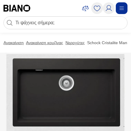
Μετάβαση στο περιεχόμενο
Πεδίο αναζήτησης
Μετάβαση στο υποσέλιδο
Ανακαίνιση
Ανακαίνιση κουζίνας
Νεροχύτες
Schock Cristalite Man