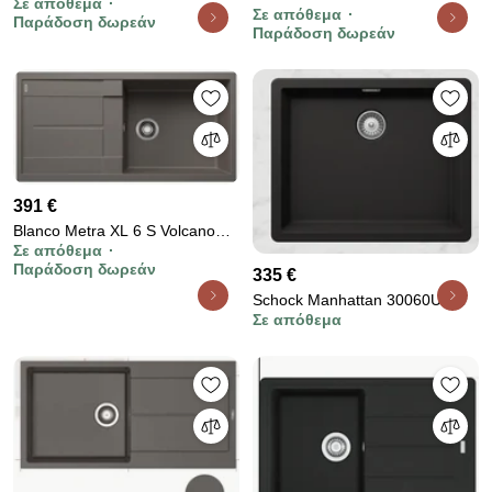
Σε απόθεμα
Titanium 73 ELLECI 79x50cm
Σε απόθεμα
30080 Ένθετος Νεροχύτης
Παράδοση δωρεάν
Παράδοση δωρεάν
79x50cm Asphalt
391 €
Blanco Metra XL 6 S Volcano
Σε απόθεμα
Grey SILGRANIT™ PuraDur™
Παράδοση δωρεάν
335 €
Γρανιτένιος Νεροχύτης
Αντιστρεφόμενος με 1 Γούρνα
Schock Manhattan 30060U -
και Ποδιά 100x50cm
Σε απόθεμα
Υποκαθήμενος Νεροχύτης
Κουζίνας Γρανίτη 55,6x45,6 -
Nero