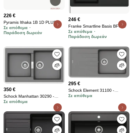
226 €
246 €
Pyramis Ithaka 1B 1D PLUS
Franke Smartline Basis BFG
Σε απόθεμα
Ένθετος Νεροχύτης από
Σε απόθεμα
611-78 Matt Black Γρανιτένιος
Παράδοση δωρεάν
Συνθετικό Γρανίτη 100x50cm
Παράδοση δωρεάν
Νεροχύτης 45 cm
Iron Grey
295 €
350 €
Schock Element 31100 -
Σε απόθεμα
Schock Manhattan 30290 -
Νεροχύτης Κουζίνας Γρανίτη
Σε απόθεμα
Νεροχύτης Κουζίνας Γρανίτη
100x50 - Croma
86x50 - Croma