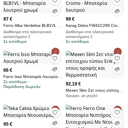
87 €
99 €
Ferro Alba Verdeline BLB1VL -
Karag Delos FW41C299 Cromo
Μπαταρία λουτρού χρωμέ
- Μπαταρία λουτρού
Διαθέσιμα στα ηλεκτρονικά
Διαθέσιμα στα ηλεκτρονικά
καταστήματα 2
καταστήματα 2
Σε απόθεμα
Σε απόθεμα
66 €
Ferro Isso Μπαταρία Λουτρού
Σε απόθεμα
Χρωμέ
92,19 €
Παράδοση δωρεάν
Mexen Slim Σετ ντους επίτοιχου
Χρώμιο, με μοχλό
τύπου Erik με ντους οροφής και
θερμοστατική
95 €