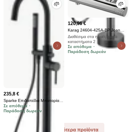
120,96 €
Karag 24604-425A-BP Joan
Μπαταρία ντους Brass Pattern
Διαθέσιμα στα ηλεκτρονικά
καταστήματα 2
Σε απόθεμα
Παράδοση δωρεάν
235,8 €
Sparke Επιδαπέδια Μπαταρία
Σε απόθεμα
Λουτρού [BODI-01], Μαύρο
Παράδοση δωρεάν
Δείτε περισσότερα προϊόντα