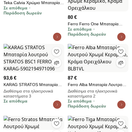
Teka Calvia Χρώμιο Μπαταρία
Σε απόθεμα
Ντουσιέρας
Παράδοση δωρεάν
80 €
Ferro Ferro One Μπαταρία
Σε απόθεμα
Νιπτήρος Εντοιχισμού Με Ντους
Παράδοση δωρεάν
Χρωμέ Κεραμικό, Κράμα
Oρειχάλκου
93,6 €
87 €
KARAG STRATOS Μπαταρία
Ferro Alba Μπαταρία Λουτρού
λουτρού STRATOS BSC1
Χρωμέ Κεραμικό, Κράμα
Διαθέσιμα στα ηλεκτρονικά
Διαθέσιμα στα ηλεκτρονικά
καταστήματα 3
καταστήματα 2
FERRO KARAG-
Ορειχάλκου BLB1VL
Σε απόθεμα
Σε απόθεμα
5902194971096
Παράδοση δωρεάν