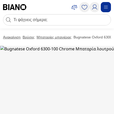
Μετάβαση στο περιεχόμενο
Πεδίο αναζήτησης
Μετάβαση στο υποσέλιδο
Ανακαίνιση
Βρύσες
Μπαταρίες μπανιέρας
Bugnatese Oxford 6300