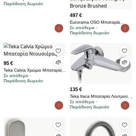
Παράδοση δωρεάν
497 €
Eurorama OSO Μπαταρία
Σε απόθεμα
νιπτήρος θερμομικτική
Παράδοση δωρεάν
εντοιχισμού &amp; Βαλβίδα clic-
clac &amp; Σιφών νιπτήρος
Bronze Brushed
95 €
Teka Calvia Χρώμιο Μπαταρία
Σε απόθεμα
Ντουσιέρας
Παράδοση δωρεάν
135 €
Teka Itaca Μπαταρία Λουτρού
Σε απόθεμα
Χρώμιο
Παράδοση δωρεάν