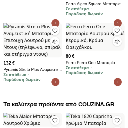
Ferro Algeo Square Μπαταρία
Σε απόθεμα
Μπανιέρας Χρωμέ Κεραμικό,
Παράδοση δωρεάν
Κράμα Ορειχάλκου BAQ11A
80 €
Ferro Ferro One Μπαταρία
132 €
Σε απόθεμα
Λουτρού Χρωμέ Κεραμικό,
Pyramis Streto Plus Αναμεικτική
Παράδοση δωρεάν
Κράμα Ορειχάλκου
Σε απόθεμα
Mπαταρία Επίτοιχη Λουτρού με
Παράδοση δωρεάν
Σετ Ντους (τηλέφωνο, σπιράλ
και στήριγμα ντους)
Τα καλύτερα προϊόντα από COUZINA.GR