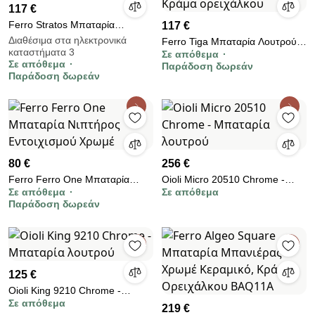
117 €
Ferro Stratos Μπαταρία
117 €
Λουτρού Χρωμέ
Διαθέσιμα στα ηλεκτρονικά
Ferro Tiga Μπαταρία Λουτρού
καταστήματα 3
Σε απόθεμα
Χρωμέ Κεραμικό, Κράμα
Σε απόθεμα
Παράδοση δωρεάν
ορειχάλκου
Παράδοση δωρεάν
80 €
256 €
Ferro Ferro One Μπαταρία
Oioli Micro 20510 Chrome -
Σε απόθεμα
Σε απόθεμα
Νιπτήρος Εντοιχισμού Χρωμέ
Μπαταρία λουτρού
Παράδοση δωρεάν
125 €
Oioli King 9210 Chrome -
Σε απόθεμα
Μπαταρία λουτρού
219 €