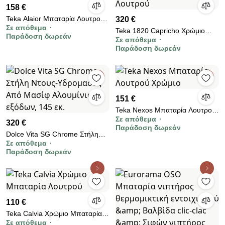
158 €
Teka Alaior Μπαταρία Λουτρού
320 €
Σε απόθεμα
Χρώμιο
Teka 1820 Capricho Χρώμιο
Παράδοση δωρεάν
Σε απόθεμα
Μπαταρία Λουτρού
Παράδοση δωρεάν
151 €
Teka Nexos Μπαταρία Λουτρού
Σε απόθεμα
Χρώμιο
320 €
Παράδοση δωρεάν
Dolce Vita SG Chrome Στήλη
Σε απόθεμα
Nτους-Υδρομασάζ Από Mασίφ
Παράδοση δωρεάν
Αλουμίνιο 3 εξόδων, 145 εκ.
110 €
Teka Calvia Χρώμιο Μπαταρία
Σε απόθεμα
Λουτρού