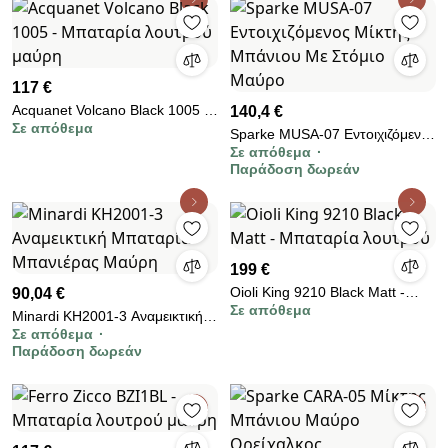
117 €
Acquanet Volcano Black 1005 -
140,4 €
Σε απόθεμα
Μπαταρία λουτρού μαύρη
Sparke MUSA-07 Εντοιχιζόμενος
Σε απόθεμα
Μίκτης Μπάνιου Με Στόμιο
Παράδοση δωρεάν
Μαύρο
199 €
Oioli King 9210 Black Matt -
90,04 €
Σε απόθεμα
Μπαταρία λουτρού
Minardi KH2001-3 Αναμεικτική
Σε απόθεμα
Μπαταρία Μπανιέρας Μαύρη
Παράδοση δωρεάν