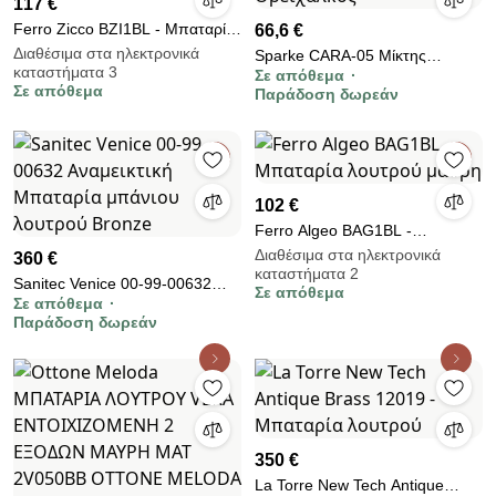
117 €
Ferro Zicco BZI1BL - Μπαταρία
66,6 €
λουτρού μαύρη
Διαθέσιμα στα ηλεκτρονικά
Sparke CARA-05 Μίκτης
καταστήματα 3
Σε απόθεμα
Μπάνιου Μαύρο Ορείχαλκος
Σε απόθεμα
Παράδοση δωρεάν
102 €
Ferro Algeo BAG1BL -
Μπαταρία λουτρού μαύρη
Διαθέσιμα στα ηλεκτρονικά
360 €
καταστήματα 2
Sanitec Venice 00-99-00632
Σε απόθεμα
Σε απόθεμα
Αναμεικτική Μπαταρία μπάνιου
Παράδοση δωρεάν
λουτρού Bronze
350 €
La Torre New Tech Antique