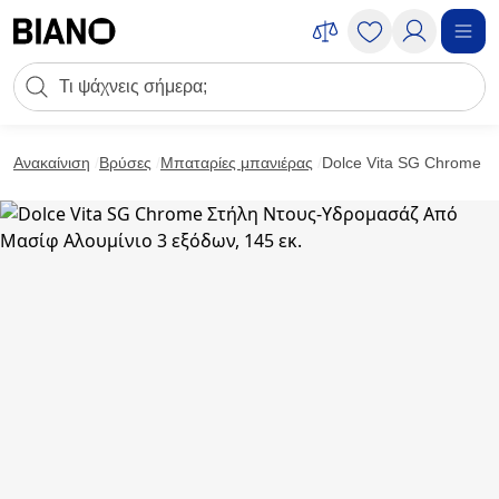
Μετάβαση στο περιεχόμενο
Πεδίο αναζήτησης
Μετάβαση στο υποσέλιδο
Ανακαίνιση
Βρύσες
Μπαταρίες μπανιέρας
Dolce Vita SG Chrome Σ