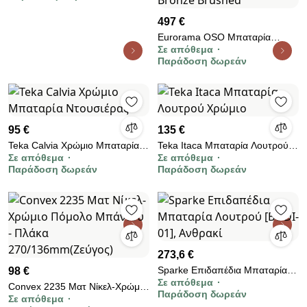
497 €
Eurorama OSO Μπαταρία
Σε απόθεμα
νιπτήρος θερμομικτική
Παράδοση δωρεάν
εντοιχισμού &amp; Βαλβίδα clic-
clac &amp; Σιφών νιπτήρος
Bronze Brushed
95 €
135 €
Teka Calvia Χρώμιο Μπαταρία
Teka Itaca Μπαταρία Λουτρού
Σε απόθεμα
Σε απόθεμα
Ντουσιέρας
Χρώμιο
Παράδοση δωρεάν
Παράδοση δωρεάν
273,6 €
Sparke Επιδαπέδια Μπαταρία
98 €
Σε απόθεμα
Λουτρού [BODI-01], Ανθρακί
Convex 2235 Ματ Νίκελ-Χρώμιο
Παράδοση δωρεάν
Σε απόθεμα
Πόμολο Μπάνιου - Πλάκα