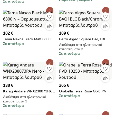
Σε απόθεμα
102 €
109 €
Tema Naxos Black Matt 6800 N
Ferro Algeo Square BAQ1BLC
Σε απόθεμα
– Θερμομεικτική Μπαταρία
Black/Chrome - Μπαταρία
Διαθέσιμα στα ηλεκτρονικά
καταστήματα 3
Λουτρού
λουτρού
Σε απόθεμα
138 €
265 €
Karag Andare WNX238073PA
Orabella Terra Rose Gold PVD
Σε απόθεμα
Nero - Μπαταρία λουτρού
10253 - Μπαταρία λουτρού
Διαθέσιμα στα ηλεκτρονικά
καταστήματα 3
Σε απόθεμα