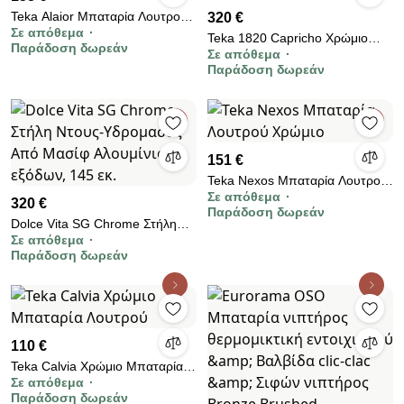
Teka Alaior Μπαταρία Λουτρού
320 €
Σε απόθεμα
Χρώμιο
Teka 1820 Capricho Χρώμιο
Παράδοση δωρεάν
Σε απόθεμα
Μπαταρία Λουτρού
Παράδοση δωρεάν
151 €
Teka Nexos Μπαταρία Λουτρού
Σε απόθεμα
Χρώμιο
320 €
Παράδοση δωρεάν
Dolce Vita SG Chrome Στήλη
Σε απόθεμα
Nτους-Υδρομασάζ Από Mασίφ
Παράδοση δωρεάν
Αλουμίνιο 3 εξόδων, 145 εκ.
110 €
Teka Calvia Χρώμιο Μπαταρία
Σε απόθεμα
Λουτρού
Παράδοση δωρεάν