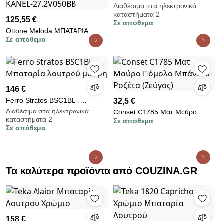
Brass 12019 - Μπαταρία
Διαθέσιμα στα ηλεκτρονικά
καταστήματα 2
λουτρού
125,55 €
Σε απόθεμα
Ottone Meloda ΜΠΑΤΑΡΙΑ
Σε απόθεμα
ΛΟΥΤΡΟΥ VERA
ΕΝΤΟΙΧΙΖΟΜΕΝΗ 2 ΕΞΟΔΩΝ
ΜΑΥΡΗ ΜΑΤ 2V050BB
OTTONE MELODA KANEL-
27.2V050BB
146 €
Ferro Stratos BSC1BL -
32,5 €
Μπαταρία λουτρού μαύρη
Διαθέσιμα στα ηλεκτρονικά
Conset C1785 Ματ Μαύρο
καταστήματα 2
Σε απόθεμα
Πόμολο Μπάνιου-Ροζέτα
Σε απόθεμα
(Ζεύγος)
Τα καλύτερα προϊόντα από COUZINA.GR
158 €