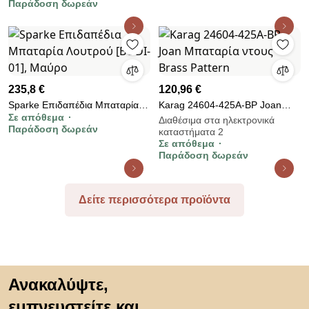
Παράδοση δωρεάν
270/136mm(Ζεύγος)
235,8 €
120,96 €
Sparke Επιδαπέδια Μπαταρία
Karag 24604-425A-BP Joan
Σε απόθεμα
Λουτρού [BODI-01], Μαύρο
Μπαταρία ντους Brass Pattern
Διαθέσιμα στα ηλεκτρονικά
Παράδοση δωρεάν
καταστήματα 2
Σε απόθεμα
Παράδοση δωρεάν
Δείτε περισσότερα προϊόντα
Μετάβαση στην αρχή
Ανακαλύψτε,
εμπνευστείτε και