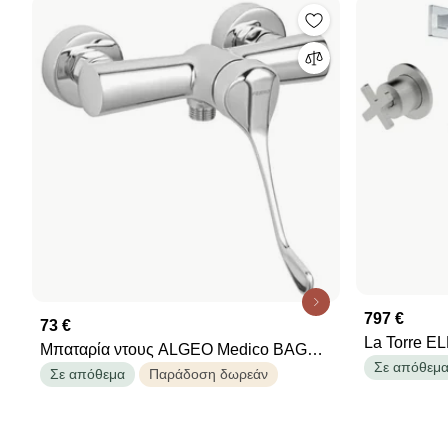
797 €
73 €
La Torre 
Μπαταρία ντους ALGEO Medico BAGM7
εντοιχισµού
Σε απόθεμ
FERRO
Σε απόθεμα
Παράδοση δωρεάν
&amp; Αν/μ
μπράτσο τοί