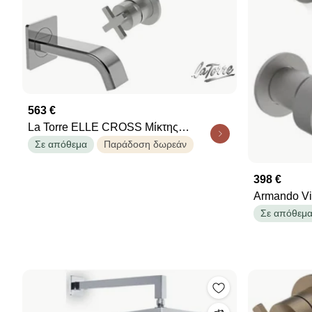
563 €
La Torre ELLE CROSS Μίκτης
εντοιχισμού με εκτροπέα 2/3 εξόδων
Σε απόθεμα
Παράδοση δωρεάν
&amp; Στόμιο 14,2εκ - 1/2'' Inox Finish
398 €
Armando Vi
εντοιχισμού
Σε απόθεμ
φόμενο 15,5ε