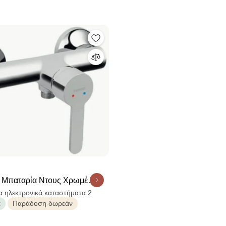
μπράτσο τοίχου 35εκ Inox Fi
o Μπαταρία Ντους Χρωμέ
Κράμα Oρειχάλκου
α ηλεκτρονικά καταστήματα 2
α
Παράδοση δωρεάν