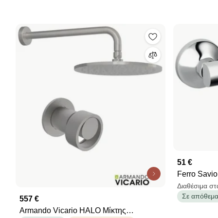
51 €
Ferro Savi
Κεραμικό, 
Διαθέσιμα στ
Σε απόθεμ
557 €
Armando Vicario HALO Μίκτης