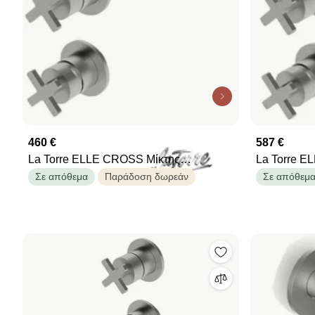
460 €
587 €
La Torre ELLE CROSS Μίκτης
La Torre E
εντοιχισμού με εκτροπέα 2/3 εξόδων
εντοιχισμού
Σε απόθεμα
Παράδοση δωρεάν
Σε απόθεμ
&amp; Στόμιο 18 εκ. - 1/2'' Inox Finish
&amp; Ανακ
&amp; μπράτ