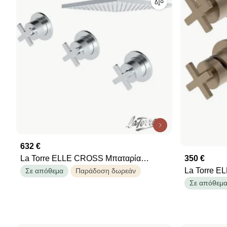
632 €
350 €
La Torre ELLE CROSS Μπαταρία
La Torre E
εντοιχισµού 3 οπών µε εκτροπέα 2/3
Σε απόθεμα
Παράδοση δωρεάν
εντοιχισμού
εξόδων &amp; Κεφαλή Ντους 30εκ με
Σε απόθεμ
Antique Br
μπράτσο τοίχου Chrome