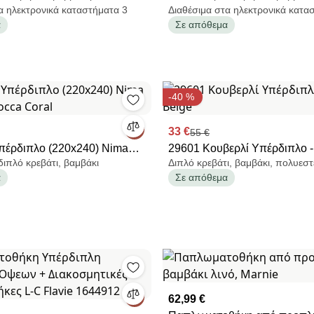
α ηλεκτρονικά καταστήματα 3
Διαθέσιμα στα ηλεκτρονικά κατα
α
Σε απόθεμα
-40 %
33 €
55 €
πέρδιπλο (220x240) Nima
29601 Κουβερλί Υπέρδιπλο 
διπλό κρεβάτι, βαμβάκι
Διπλό κρεβάτι, βαμβάκι, πολυεσ
Pocca Coral
Beige
α
Σε απόθεμα
62,99 €