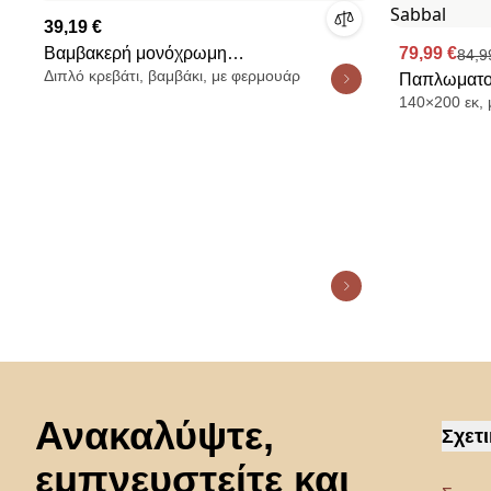
39,19 €
Βαμβακερή μονόχρωμη
79,99 €
84,9
Διπλό κρεβάτι, βαμβάκι, με φερμουάρ
παπλωματοθήκη, Scénario
Παπλωματο
140×200 εκ, 
βαμβακερό 
Sabbal
Μετάβαση στην αρχή
Ανακαλύψτε,
Σχετι
εμπνευστείτε και