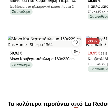
35846 Σετ Παπλωματοθήκη Υπέρδιπλη -
39,99 €
Mocca
Παπλωματο
Διαθέσιμα στα ηλεκτρονικά καταστήματα 2
240×220 εκ, 
Σε απόθεμα
2 Όψεων + 
Σε απόθεμ
Μαξιλαροθή
-30 %
59,92 €
19,95 €
28,5
Μονό Κουβερτοπάπλωμα 160x220cm
Κουβερλί Μ
160×240 εκ, 
Das Home - Sherpa 1364
Sam Lilac
Σε απόθεμα
Σε απόθεμ
Τα καλύτερα προϊόντα από La Redo