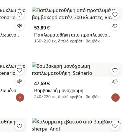
53,89 €
κλωμένο
Παπλωματοθήκη από προπλυμένο
160×210 εκ, διπλό κρεβάτι, βαμβάκι
enario
βαμβακερό σατέν, 300 κλωστές, Victor
47,59 €
κλωμένο
Βαμβακερή μονόχρωμη
240×220 εκ, διπλό κρεβάτι, βαμβάκι
enario
παπλωματοθήκη, Scénario