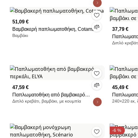
51,09 €
Βαμβακερή παπλωματοθήκη, Cotama
37,79 €
Βαμβάκι
Παπλωματο
Διπλό κρεβάτ
βαμβάκι σε
47,59 €
45,49 €
Παπλωματοθήκη από βαμβακερό
Παπλωματο
Διπλό κρεβάτι, βαμβάκι, με κουμπία
240×220 εκ, 
περκάλι, ELYA
βαμβάκι σε
-6 %