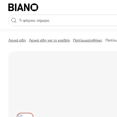
Μετάβαση στο περιεχόμενο
Πεδίο αναζήτησης
Μετάβαση στο υποσέλιδο
Λευκά είδη
Λευκά είδη για το κρεβάτι
Παπλωματοθήκες
Παπλω