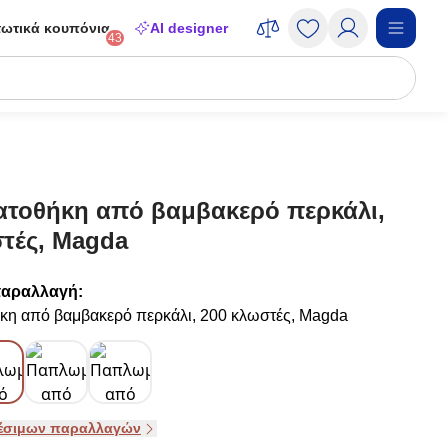
ωτικά κουπόνια
AI designer
43
τοθήκη από βαμβακερό περκάλι,
τές, Magda
παραλλαγή:
η από βαμβακερό περκάλι, 200 κλωστές, Magda
θέσιμων παραλλαγών