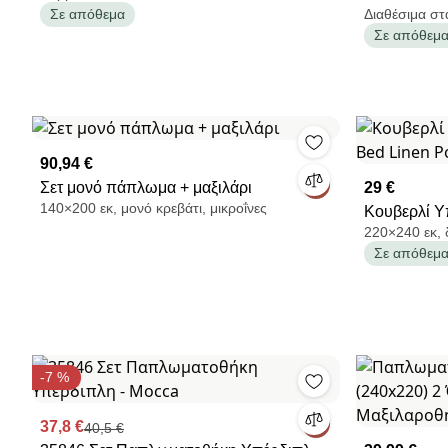
Σε απόθεμα
Διαθέσιμα στ
Σε απόθεμ
90,94 €
Σετ μονό πάπλωμα + μαξιλάρι
29 €
140×200 εκ, μονό κρεβάτι, μικροΐνες
Κουβερλί Υ
220×240 εκ, 
Bed Linen 
Σε απόθεμ
-7 %
37,8 €
40,5 €