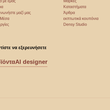
ά με εμάς
Μάρκες
ρα
Καταστήματα
ινωνήστε μαζί μας
Άρθρα
α Μέσα
εκπτωτικά κουπόνια
ργίες
Densy Studio
τίστε να εξερευνήσετε
ϊόντα
AI designer