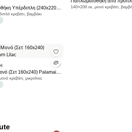
Παπλωματοθήκη από προπλ
140×200 εκ, μονό κρεβάτι, βαμβά
θήκη Υπέρδιπλη (240x220)
βαμβάκι λινό, Marnie
διπλό κρεβάτι, βαμβάκι
Διακοσμητικές
α
κες L-C Flavie 1644912
 €
ονό (Σετ 160x240) Palamaiki
μονό κρεβάτι, μικροΐνες
α
ute