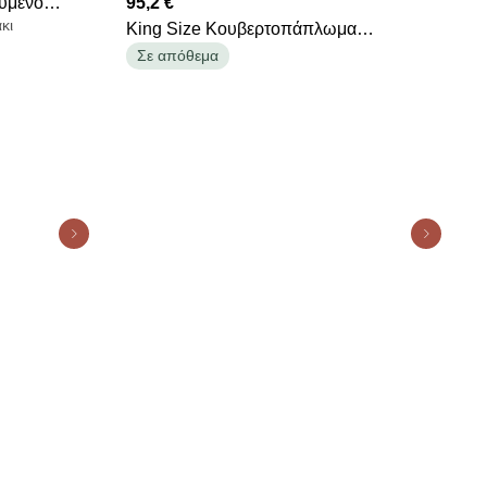
υμένο
95,2 €
κι
King Size Κουβερτοπάπλωμα
240x250cm Greenwich Polo Club -
Σε απόθεμα
Sherpa 4436