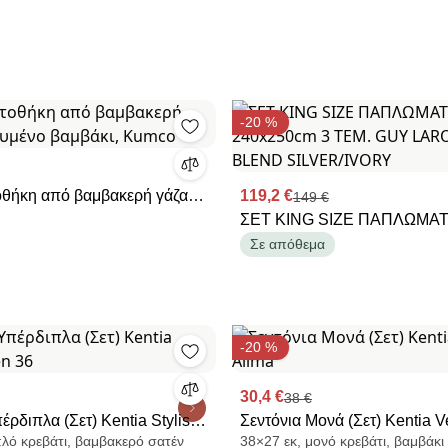
-20 %
θήκη από βαμβακερή γάζα
119,2 €
149 €
 βαμβάκι, Kumco
ΣΕΤ KING SIZE ΠΑΠΛΩΜ
240x250cm 3 ΤΕΜ. GUY LA
Σε απόθεμα
BLEND SILVER/IVORY
-20 %
30,4 €
38 €
έρδιπλα (Σετ) Kentia Stylish
Σεντόνια Μονά (Σετ) Kentia V
πλό κρεβάτι, βαμβακερό σατέν
38×27 εκ, μονό κρεβάτι, βαμβάκι