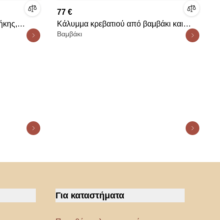
77 €
ήκης,
Κάλυμμα κρεβατιού από βαμβάκι και
Βαμβάκι
sherpa, Anoti
Για καταστήματα