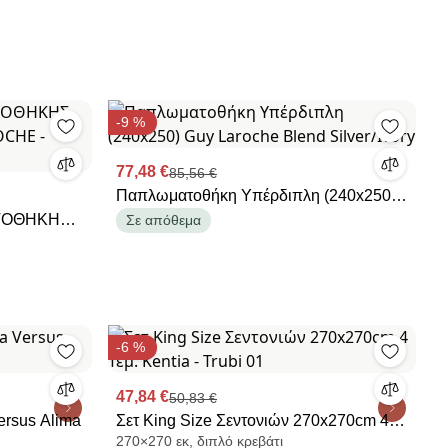
-9 %
77,48 €
85,56 €
Παπλωματοθήκη Υπέρδιπλη (240x250)
ΑΤΟΘΗΚΗΣ
Guy Laroche Blend Silver/Ivory
Σε απόθεμα
ROCHE -
-6 %
47,84 €
50,83 €
ersus Alima
Σετ King Size Σεντονιών 270x270cm 4
270×270 εκ, διπλό κρεβάτι
Τεμ. Kentia - Trubi 01