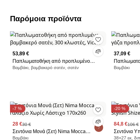
Παρόμοια προϊόντα
53,89 €
37,09 €
Παπλωματοθήκη από προπλυμένο
Παπλωματο
Βαμβάκι, βαμβακερό σατέν, σατέν
Βαμβάκι
βαμβακερό σατέν, 300 κλωστές, Victor
προπλυμένο
-7 %
-20 %
28 €
84,8 €
30 €
106 €
Σεντόνια Μονά (Σετ) Nima Mocca
Σεντόνια Υπ
Βαμβάκι
38×27 εκ, δι
Γαλάζιο Χωρίς Λάστιχο 170x260
Shizen 36