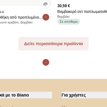
30,59 €
Βαμβακερό σετ παπλωματοθ
9 €
Βαμβάκι
θήκη από προπλυμένο
Denham
Σε απόθεμα
μονό κρεβάτι, βαμβάκι
περκάλι, 300 κλωστές,
Δείτε περισσότερα προϊόντα
κά με το Biano
Για χρήστες