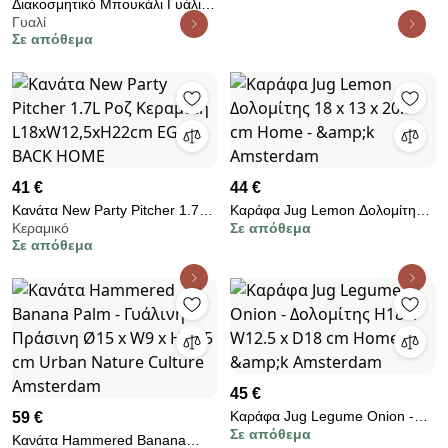
Διακοσμητικό Μπουκάλι Γυάλινο
Hintsdeco Collection
Γυαλί
Bubbles and Bottles Μπλε/ Καφέ
Σε απόθεμα
Ø13 x H44cm /Stopper size Ø9
x H12 cm, POLSPOTTEN
41 €
44 €
Κανάτα New Party Pitcher 1.7L
Καράφα Jug Lemon Δολομίτης
Κεραμικό
Σε απόθεμα
Ροζ Κεραμική
18 x 13 x 20.5 cm Home -
Σε απόθεμα
L18xW12,5xH22cm EGG BACK
&amp;k Amsterdam
HOME
45 €
Καράφα Jug Legume Onion -
59 €
Σε απόθεμα
Δολομίτης H18 x W12.5 x D18
Κανάτα Hammered Banana