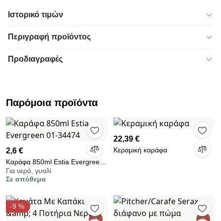
Ιστορικό τιμών
Περιγραφή προϊόντος
Προδιαγραφές
Παρόμοια προϊόντα
22,39 €
Κεραμική καράφα
2,6 €
Καράφα 850ml Estia Evergreen
Για νερό, γυαλί
01-34474
Σε απόθεμα
-9 %