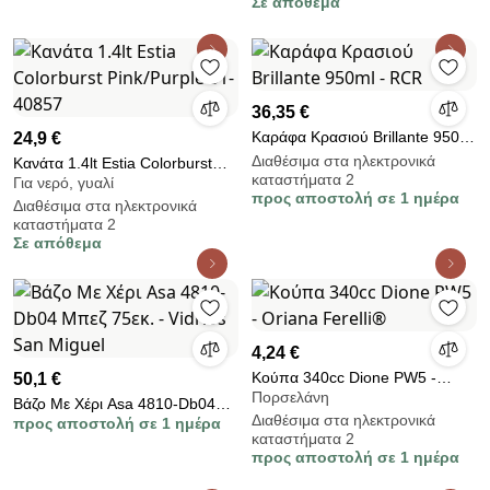
Σε απόθεμα
36,35 €
Καράφα Κρασιού Brillante 950ml
24,9 €
- RCR
Διαθέσιμα στα ηλεκτρονικά
Κανάτα 1.4lt Estia Colorburst
καταστήματα 2
Για νερό, γυαλί
Pink/Purple 01-40857
προς αποστολή σε 1 ημέρα
Διαθέσιμα στα ηλεκτρονικά
καταστήματα 2
Σε απόθεμα
4,24 €
Κούπα 340cc Dione PW5 -
50,1 €
Πορσελάνη
Oriana Ferelli®
Βάζο Με Χέρι Asa 4810-Db04
Διαθέσιμα στα ηλεκτρονικά
προς αποστολή σε 1 ημέρα
Μπεζ 75εκ. - Vidrios San Miguel
καταστήματα 2
προς αποστολή σε 1 ημέρα