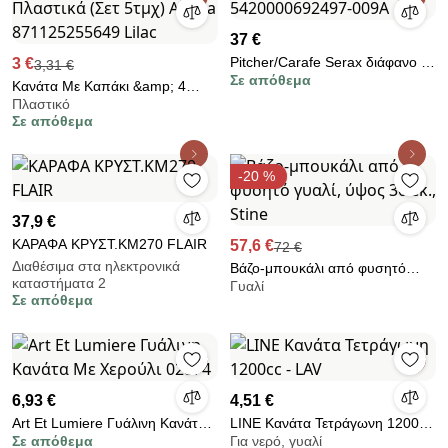
37 €
Pitcher/Carafe Serax διάφανο με
3 €
3,31 €
Σε απόθεμα
πώμα 5420000692497-009A
Κανάτα Με Καπάκι &amp; 4
Πλαστικό
Ποτήρια Νερού Πλαστικά (Σετ
Σε απόθεμα
5τμχ) Alpina 871125255649
Lilac
-20 %
37,9 €
ΚΑΡΑΦΑ ΚΡΥΣΤ.ΚΜ270 FLAIR
57,6 €
72 €
Διαθέσιμα στα ηλεκτρονικά
Βάζο-μπουκάλι από φυσητό
καταστήματα 2
Γυαλί
γυαλί, ύψος 30 εκ., Stine
Σε απόθεμα
6,93 €
4,51 €
Art Et Lumiere Γυάλινη Κανάτα
LINE Κανάτα Τετράγωνη 1200cc
Σε απόθεμα
Για νερό, γυαλί
Με Χερούλι 02874
- LAV