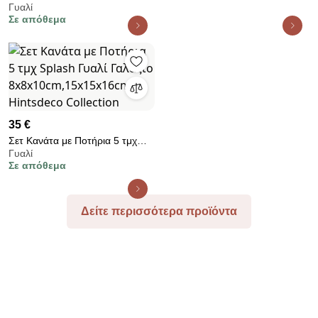
cm Home - &amp;k Amsterdam
Γυαλί
Palm - Γυάλινη Πράσινη Ø15 x
Σε απόθεμα
W9 x H26,5 cm Urban Nature
Culture Amsterdam
35 €
Σετ Κανάτα με Ποτήρια 5 τμχ
Γυαλί
Splash Γυαλί Γαλάζιο
Σε απόθεμα
8x8x10cm,15x15x16cm
Hintsdeco Collection
Δείτε περισσότερα προϊόντα