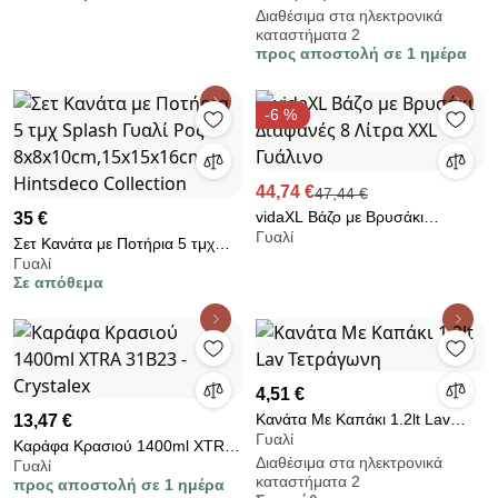
Διαθέσιμα στα ηλεκτρονικά
καταστήματα 2
προς αποστολή σε 1 ημέρα
-6 %
44,74 €
47,44 €
vidaXL Βάζο με Βρυσάκι
35 €
Γυαλί
Διαφανές 8 Λίτρα XXL Γυάλινο
Σετ Κανάτα με Ποτήρια 5 τμχ
Γυαλί
Splash Γυαλί Ροζ
Σε απόθεμα
8x8x10cm,15x15x16cm
Hintsdeco Collection
4,51 €
Κανάτα Με Καπάκι 1.2lt Lav
13,47 €
Γυαλί
Τετράγωνη
Καράφα Κρασιού 1400ml XTRA
Διαθέσιμα στα ηλεκτρονικά
Γυαλί
31B23 - Crystalex
καταστήματα 2
προς αποστολή σε 1 ημέρα