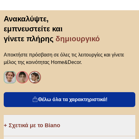
Μετάβαση στην αρχή
Ανακαλύψτε,
εμπνευστείτε και
γίνετε πλήρης
δημιουργικό
Αποκτήστε πρόσβαση σε όλες τις λειτουργίες και γίνετε
μέλος της κοινότητας Home&Decor.
Θέλω όλα τα χαρακτηριστικά!
Σχετικά με το Biano