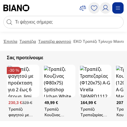
Μετάβαση στο περιεχόμενο
Πεδίο αναζήτησης
Μετάβαση στο υποσέλιδο
Έπιπλα
Τραπέζια
Τραπέζια φαγητού
EKO Τραπέζι Τρίνυχο Μαντέμ
Σας προτείνουμε
-30 %
230,3 €
329 €
49,99 €
164,99 €
207,9
Τραπέζι
Τραπέζι
Τραπέζι
Τραπέ
φαγητού με
Κουζίνας
Τραπεζαρίας
Κουζί
προέκταση για
(Φ80x75)
(Φ120x75) A-G
(120x
2 έως 6 άτομα,
Spitishop Urban
Virella
G Co