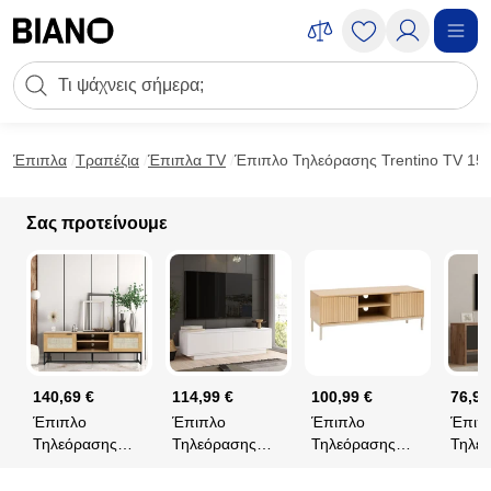
Μετάβαση στο περιεχόμενο
Πεδίο αναζήτησης
Μετάβαση στο υποσέλιδο
Έπιπλα
Τραπέζια
Έπιπλα TV
Έπιπλο Τηλεόρασης Trentino TV 150 
Σας προτείνουμε
140,69 €
114,99 €
100,99 €
76,99
Έπιπλο
Έπιπλο
Έπιπλο
Έπιπ
Τηλεόρασης
Τηλεόρασης
Τηλεόρασης
Τηλε
(150x40x50)
(140x38.2x35.5)
(120x40x45.5)
(120x
Spitishop Sailor
A-G
F-V Tasso
A-G 