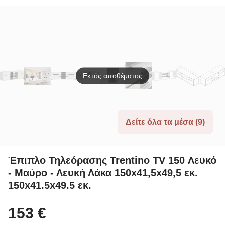
TU01-W
956LCS1625
193588
835P
White
Oak/A
Εκτός αποθέματος
Δείτε όλα τα μέσα (9)
Έπιπλο Τηλεόρασης Trentino TV 150 Λευκό
- Μαύρο - Λευκή Λάκα 150x41,5x49,5 εκ.
150x41.5x49.5 εκ.
153 €