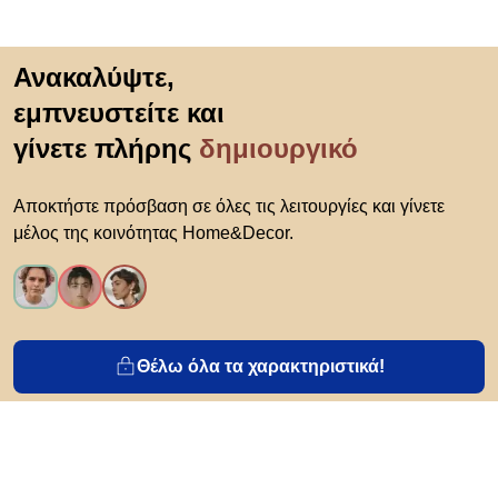
Μετάβαση στην αρχή
Ανακαλύψτε,
εμπνευστείτε και
γίνετε πλήρης
δημιουργικό
Αποκτήστε πρόσβαση σε όλες τις λειτουργίες και γίνετε
μέλος της κοινότητας Home&Decor.
Θέλω όλα τα χαρακτηριστικά!
Σχετικά με το Biano