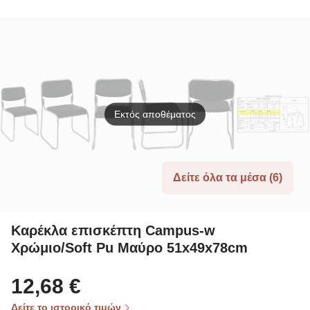
Winset
Winset
Στοιβαζόμενη
Χρώμιο
Μέταλλο, Soft
Pu Γκρι
Εκτός αποθέματος
Δείτε όλα τα μέσα (6)
Καρέκλα επισκέπτη Campus-w
Χρώμιο/Soft Pu Μαύρο 51x49x78cm
12,68 €
Δείτε το ιστορικό τιμών