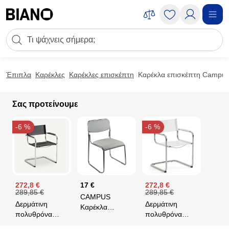
Μετάβαση στο περιεχόμενο
Πεδίο αναζήτησης
Μετάβαση στο υποσέλιδο
Έπιπλα
Καρέκλες
Καρέκλες επισκέπτη
Καρέκλα επισκέπτη Campus
Σας προτείνουμε
-6 %
-6 %
272,8 €
17 €
272,8 €
289,85 €
289,85 €
CAMPUS
Δερμάτινη
Δερμάτινη
Καρέκλα
πολυθρόνα
πολυθρόνα
Επισκέπτη
τραπεζαρίας,
τραπεζαρίας,
Γραφείου,