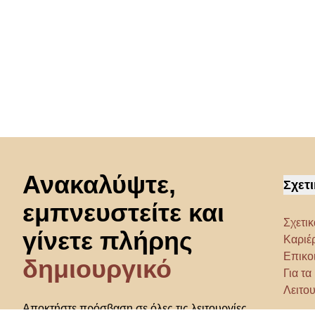
Μετάβαση στην αρχή
Ανακαλύψτε,
Σχετι
εμπνευστείτε και
Σχετικ
γίνετε πλήρης
Καριέ
Επικο
δημιουργικό
Για τ
Λειτου
Αποκτήστε πρόσβαση σε όλες τις λειτουργίες