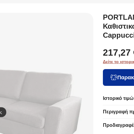
PORTLAN
Καθιστι
Cappucc
217,27 
Δείτε το ιστορι
Παρακ
Ιστορικό τιμώ
Περιγραφή π
ς
Προδιαγραφέ