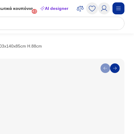
ωτικά κουπόνια
AI designer
43
203x140x85cm H.88cm