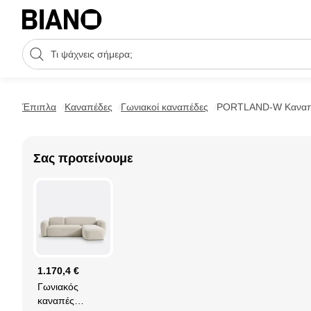
Μετάβαση στο περιεχόμενο
Πεδίο αναζήτησης
Μετάβαση στο υποσέλιδο
Έπιπλα
Καναπέδες
Γωνιακοί καναπέδες
PORTLAND-W Καναπές
Σας προτείνουμε
1.170,4 €
Γωνιακός
καναπές