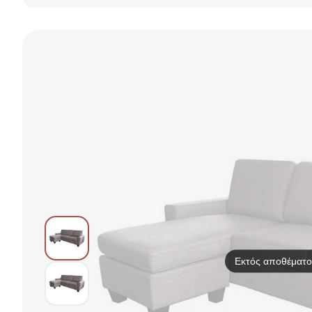
αναστρέψιμης
γωνίας με
ταπετσαρία
ανάγλυφης
ύφανσης,
Danilo
Εκτός αποθέματο