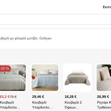
Εκπτ
υβερλί με φλοράλ μοτίβο, Goltyan
-20 %
63,2 €
79 €
29,46 €
16,28 €
26,99 €
Κουβερλί
Κουβερλί
Κουβερλί 2
Ριχτάρι 
Υπέρδιπλο
Υπέρδιπλο
Όψεων
Τριθέσιο