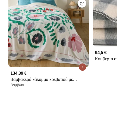
94,5 €
Κουβέρτα α
ROMU
134,39 €
Βαμβακερό κάλυμμα κρεβατιού με
Βαμβάκι
κέντημα, Antonie