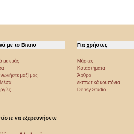
κά με το Biano
Για χρήστες
ά με εμάς
Μάρκες
ρα
Καταστήματα
ινωνήστε μαζί μας
Άρθρα
α Μέσα
εκπτωτικά κουπόνια
ργίες
Densy Studio
τίστε να εξερευνήσετε