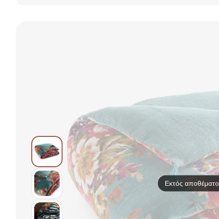
(160x220)
(220x240) 2
Όψεων
Greenwich Polo
Όψεων Melinen
(180x310) Gofis
Club Junior
Renzo
Home Delia
8860
Anthracite-Grey
Sesame Beige
563/06
Εκτός αποθέματο