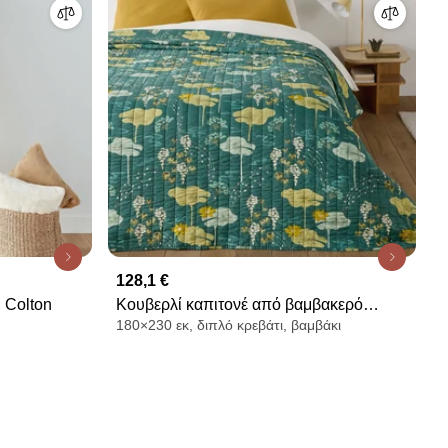
128,1 €
 Colton
Κουβερλί καπιτονέ από βαμβακερό
180×230 εκ, διπλό κρεβάτι, βαμβάκι
βουάλ, SONG