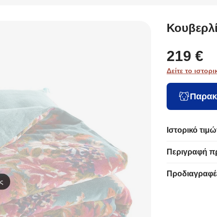
(230x240) Nef-
(220x240)
(240x260) Hotel
(180x28
Nef Premium
Melinen Ariel
Beige/Ecru
Ravelia 
Emily Mint
L.Blue
100gsm 100%
Beige
Κουβερλί
Microfiber
219 €
Δείτε το ιστορι
Παρακ
Ιστορικό τιμώ
Περιγραφή π
Προδιαγραφέ
ς