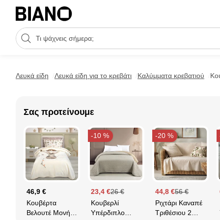
Μετάβαση στο περιεχόμενο
Πεδίο αναζήτησης
Μετάβαση στο υποσέλιδο
Λευκά είδη
Λευκά είδη για το κρεβάτι
Καλύμματα κρεβατιού
Κο
Σας προτείνουμε
-10 %
-20 %
46,9 €
23,4 €
26 €
44,8 €
56 €
Κουβέρτα
Κουβερλί
Ριχτάρι Καναπέ
Βελουτέ Μονή
Υπέρδιπλο
Τριθέσιου 2