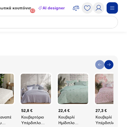
ωτικά κουπόνια
AI designer
43
52,8 €
22,4 €
27,3 €
Καναπέ
Κουβερτόριο
Κουβερλί
Κουβερλί
υ
Υπέρδιπλο
Ημίδιπλο
Υπέρδιπλο