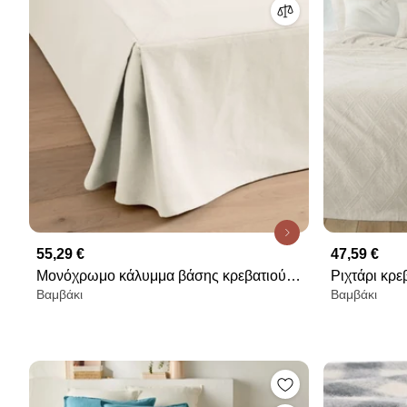
55,29 €
47,59 €
Μονόχρωμο κάλυμμα βάσης κρεβατιού
Ριχτάρι κρ
Βαμβάκι
Βαμβάκι
από βαμβάκι, Panama