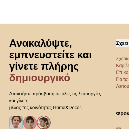
Μετάβαση στην αρχή
Ανακαλύψτε,
Σχετι
εμπνευστείτε και
Σχετικ
γίνετε πλήρης
Καριέ
Επικο
δημιουργικό
Για τ
Λειτου
Αποκτήστε πρόσβαση σε όλες τις λειτουργίες
και γίνετε
μέλος της κοινότητας Home&Decor.
Φρον