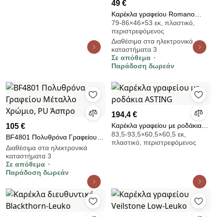
Βελούδινη
49 €
Καρέκλα γραφείου Romano
79-86×46×53 εκ, πλαστικό,
Megapap από τεχνόδερμα
περιστρεφόμενος
χρώμα λευκό 46x53x79/86εκ.
Διαθέσιμα στα ηλεκτρονικά
καταστήματα 3
Σε απόθεμα
Παράδοση δωρεάν
194,4 €
Καρέκλα γραφείου με ροδάκια
105 €
83,5-93,5×60,5×60,5 εκ,
ASTING
BF4801 Πολυθρόνα Γραφείου
πλαστικό, περιστρεφόμενος
Μέταλλο Χρώμιο, PU Άσπρο
Διαθέσιμα στα ηλεκτρονικά
καταστήματα 3
Σε απόθεμα
Παράδοση δωρεάν