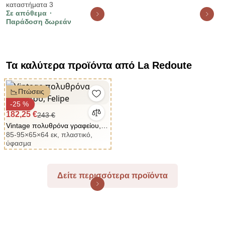
BLUVEL 03 DIOMMI-80-3114
καταστήματα 3
Σε απόθεμα
Παράδοση δωρεάν
Τα καλύτερα προϊόντα από La Redoute
Πτώσεις
-25 %
182,25 €
243 €
Vintage πολυθρόνα γραφείου,
85-95×65×64 εκ, πλαστικό,
Felipe
ύφασμα
Δείτε περισσότερα προϊόντα