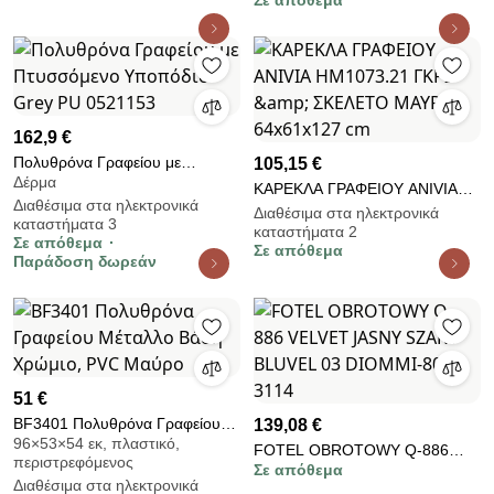
Σε απόθεμα
ΓΡΑΦΕΙΟΥ ΔΙΕΥΘΥΝΤΙΚΗ ΓΚΡΙ
.20 ΜΕ ΠΤΥΣΣΟΜΕΝΟ
ΥΠΟΠΟΔΙΟ 58x71x128Y εκ.
intraho-1632264
162,9 €
Πολυθρόνα Γραφείου με
105,15 €
Δέρμα
Πτυσσόμενο Υποπόδιο Grey PU
ΚΑΡΕΚΛΑ ΓΡΑΦΕΙΟΥ ANIVIA
Διαθέσιμα στα ηλεκτρονικά
0521153
HM1073.21 ΓΚΡΙ &amp;
Διαθέσιμα στα ηλεκτρονικά
καταστήματα 3
καταστήματα 2
ΣΚΕΛΕΤΟ ΜΑΥΡΟ 64x61x127
Σε απόθεμα
Σε απόθεμα
cm
Παράδοση δωρεάν
51 €
BF3401 Πολυθρόνα Γραφείου
139,08 €
96×53×54 εκ, πλαστικό,
Μέταλλο Βάση Χρώμιο, PVC
FOTEL OBROTOWY Q-886
περιστρεφόμενος
Μαύρο
Σε απόθεμα
VELVET JASNY SZARY
Διαθέσιμα στα ηλεκτρονικά