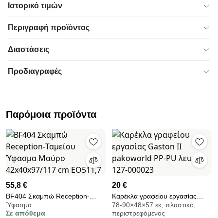
Ιστορικό τιμών
Περιγραφή προϊόντος
Διαστάσεις
Προδιαγραφές
Παρόμοια προϊόντα
55,8 €
20 €
BF404 Σκαμπώ Reception-
Καρέκλα γραφείου εργασίας
Ύφασμα
78-90×48×57 εκ, πλαστικό,
Ταμείου Ύφασμα Μαύρο
Gaston II pakoworld PP-PU
Σε απόθεμα
περιστρεφόμενος
42x40x97/117 cm ΕΟ511,7
λευκό 127-000023