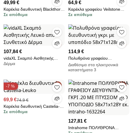
49,99 €
64,9 €
Καρέκλα διευθυντική Blackthorn-
Καρέκλα γραφείου Veilstone
Σε απόθεμα
Σε απόθεμα
Leuko
Low-Leuko
107,84 €
114,9 €
vidaXL Σκαμπό Αισθητικής
Πολυθρόνα γραφείου
Δέρμα
Λευκό από Συνθετικό Δέρμα
διευθυντική γκρι με υποπόδιο
Διαθέσιμα στα ηλεκτρονικά
καταστήματα 3
58x71x128εκ
-7 %
69,9 €
74,9 €
Καρέκλα διευθυντική Castelia-
Σε απόθεμα
Leuko
127,81 €
Intrahome ΠΟΛΥΘΡΟΝΑ