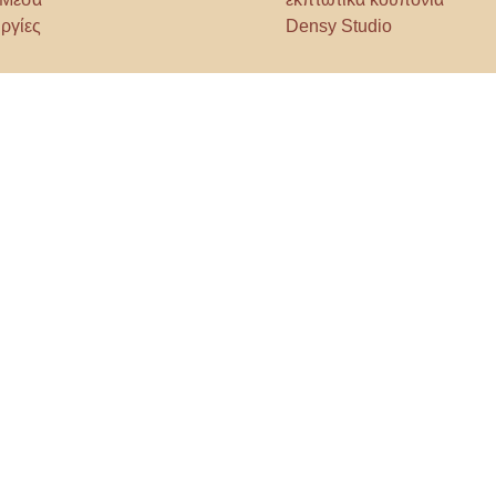
ργίες
Densy Studio
τίστε να εξερευνήσετε
ϊόντα
AI designer