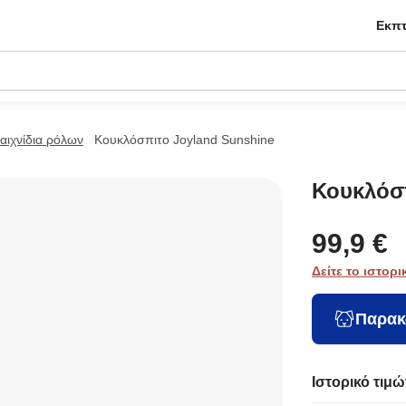
Εκπτ
αιχνίδια ρόλων
Κουκλόσπιτο Joyland Sunshine
Κουκλόσ
99,9 €
Δείτε το ιστορι
Παρακ
Ιστορικό τιμώ