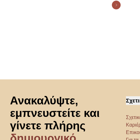
Μετάβαση στην αρχή
Ανακαλύψτε,
Σχετι
εμπνευστείτε και
Σχετικ
γίνετε πλήρης
Καριέ
Επικο
δημιουργικό
Για τ