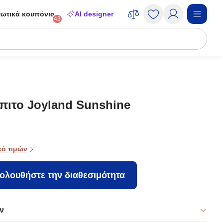
ωτικά κουπόνια
AI designer
43
πιτο Joyland Sunshine
κό τιμών
ολουθήστε την διαθεσιμότητα
ν