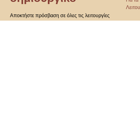
Λειτου
Αποκτήστε πρόσβαση σε όλες τις λειτουργίες
και γίνετε
μέλος της κοινότητας Home&Decor.
Φρον
Προ
Θέλω όλα τα χαρακτηριστικά!
Διάλεξε χώρα