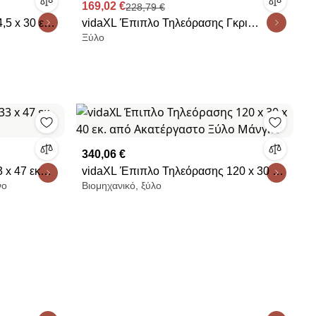
169,02 €
228,79 €
,5 x 30 εκ
vidaXL Έπιπλο Τηλεόρασης Γκρι
Ξύλο
120x30x40 εκ. από Μασίφ Ξύλο Μάνγκο
340,06 €
 x 47 εκ
vidaXL Έπιπλο Τηλεόρασης 120 x 30 x
νο
Βιομηχανικό, ξύλο
40 εκ. από Ακατέργαστο Ξύλο Μάνγκο