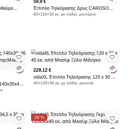
59,9 €
 Μαύρο
Έπιπλο Τηλεόρασης Δρυς CAROSO
40×110×30 εκ, με πόδια, μοντέρνο
110x30x40
229,12 €
vidaXL Έπιπλο Τηλεόρασης 120 x 30 x
45×120×30 εκ, με πόδια, ρουστίκ
 140x30x46
45 εκ. από Μασίφ Ξύλο Μάνγκο
νο
p;Μασίφ
-26 %