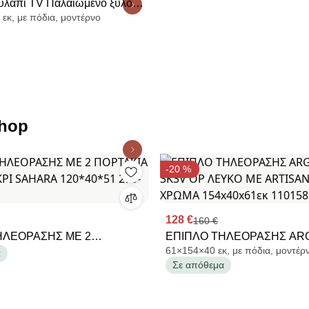
υλάπι TV Παλαιωμένο ξύλο
εκ, με πόδια, μοντέρνο
x 47 εκ
shop
-20 %
128 €
160 €
ΗΛΕΟΡΑΣΗΣ ΜΕ 2
ΕΠΙΠΛΟ ΤΗΛΕΟΡΑΣΗΣ AR
61×154×40 εκ, με πόδια, μοντέρ
+ 2 ΡΑΦΙΑ ΓΚΡΙ SAHARA
154 3K3V OP ΛΕΥΚΟ ΜΕ A
α
Σε απόθεμα
270-92-046
OAK ΧΡΩΜΑ 154x40x61εκ 1