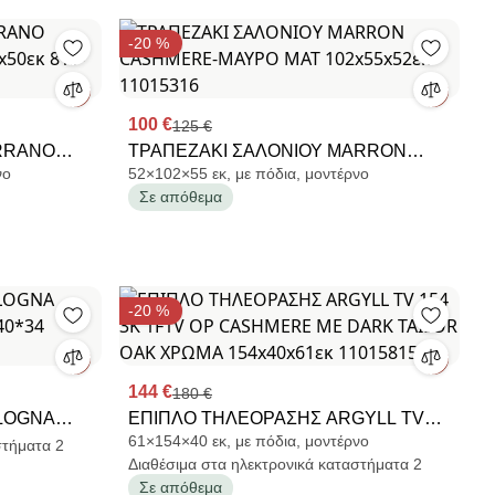
-20 %
100 €
125 €
RRANO
ΤΡΑΠΕΖΑΚΙ ΣΑΛΟΝΙΟΥ MARRON
νο
52×102×55 εκ, με πόδια, μοντέρνο
40x50εκ
CASHMERE-ΜΑΥΡΟ ΜΑΤ 102x55x52εκ
Σε απόθεμα
11015316
-20 %
144 €
180 €
LOGNA
ΕΠΙΠΛΟ ΤΗΛΕΟΡΑΣΗΣ ARGYLL TV
61×154×40 εκ, με πόδια, μοντέρνο
*40*34
154 3K 1F1V OP CASHMERE ΜΕ
στήματα 2
Διαθέσιμα στα ηλεκτρονικά καταστήματα 2
DARK TAILOR OAK ΧΡΩΜΑ
Σε απόθεμα