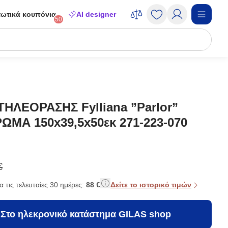
ωτικά κουπόνια
AI designer
50
ΗΛΕΟΡΑΣΗΣ Fylliana ”Parlor”
ΩΜΑ 150x39,5x50εκ 271-223-070
€
α τις τελευταίες 30 ημέρες:
88 €
Δείτε το ιστορικό τιμών
Στο ηλεκρονικό κατάστημα GILAS shop