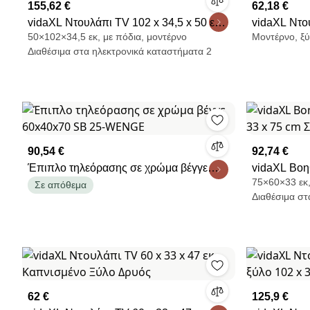
155,62 €
62,18 €
vidaXL Ντουλάπι TV 102 x 34,5 x 50 εκ.
vidaXL Ντο
50×102×34,5 εκ, με πόδια, μοντέρνο
Μοντέρνο, ξ
Καπνιστή Δρυς
30 x 22 εκ
Διαθέσιμα στα ηλεκτρονικά καταστήματα 2
90,54 €
92,74 €
Έπιπλο τηλεόρασης σε χρώμα βέγγε
vidaXL Βοη
75×60×33 εκ,
60x40x70 SB 25-WENGE
33 x 75 cm 
Σε απόθεμα
Διαθέσιμα στ
62 €
125,9 €