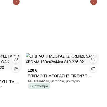
120 €
ΕΠΙΠΛΟ ΤΗΛΕΟΡΑΣΗΣ FIRENZE
44×130×42 εκ, με πόδια, μοντέρνο
GYLL TV
SAND ΧΡΩΜΑ 130x42x44εκ 819-226-
Σε απόθεμα
νο
RTISAN
021
1015820