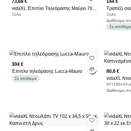
73,68 €
144 €
vidaXL Έπιπλο Τηλεόρασης Μαύρο 70 x
Τραπέζι σαλ
Ξύλο
Ξύλο
33 x 46 εκ. από Μασίφ Ξύλο Μάνγκο
ξύλο 101x5
Διαθέσιμα στ
Σε απόθεμ
304 €
Έπιπλο τηλεόρασης Lucca-Mauro
80,6 €
vidaXL Ντου
Σε απόθεμα
47×100×33 εκ
Καπνισμένο
Διαθέσιμα στ