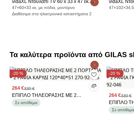
vidaXL Ντουλάπι TV 60 x 33 x 47 εκ.
vidaXL Ντο
47×60×33 εκ, με πόδια, μοντέρνο
47×102×34,5 
Καπνισμένο Ξύλο Δρυός
102 x 34,5 
Διαθέσιμα στα ηλεκτρονικά καταστήματα 2
Τα καλύτερα προϊόντα από GILAS 
-20 %
-20 %
264 €
330 €
ΕΠΙΠΛΟ ΤΗΛΕΟΡΑΣΗΣ ΜΕ 2
264 €
330 €
ΠΟΡΤΑΚΙΑ + 2 ΡΑΦΙΑ ΚΑΡΥΔΙ
ΕΠΙΠΛΟ Τ
Σε απόθεμα
120*40*51 270-92-045
ΠΟΡΤΑΚΙΑ 
Σε απόθεμ
120*40*51 