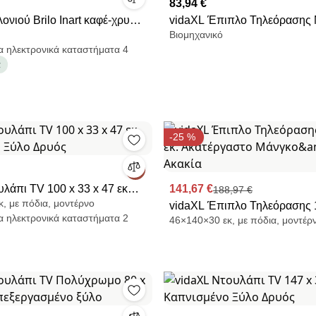
83,94 €
ονιού Brilo Inart καφέ-χρυσό
vidaXL Έπιπλο Τηλεόρασης
Βιομηχανικό
9x43εκ
100,5x39x60,5 εκ. Ατσάλινο
α ηλεκτρονικά καταστήματα 4
α
-25 %
λάπι TV 100 x 33 x 47 εκ
141,67 €
188,97 €
, με πόδια, μοντέρνο
 Ξύλο Δρυός
vidaXL Έπιπλο Τηλεόρασης
α ηλεκτρονικά καταστήματα 2
46×140×30 εκ, με πόδια, μοντέρ
εκ. Ακατέργαστο Μάνγκο&am
Ακακία