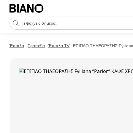
Μετάβαση στο περιεχόμενο
Πεδίο αναζήτησης
Μετάβαση στο υποσέλιδο
Έπιπλα
Τραπέζια
Έπιπλα TV
ΕΠΙΠΛΟ ΤΗΛΕΟΡΑΣΗΣ Fylliana 