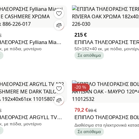
215 €
€
ΛΕΟΡΑΣΗΣ Fylliana Miami
ΕΠΙΠΛΑ ΤΗΛΕΟΡΑΣΗΣ TE
, με πόδια, μοντέρνο
50×182×40 εκ, με πόδια, μοντέρ
 ΜΕ CASHMERE ΧΡΩΜΑ
RIVIERA OAK ΧΡΩΜΑ 182x
α
Σε απόθεμα
κ 886-226-017
819-226-030
-20 %
79,2 €
€
99 €
ΗΛΕΟΡΑΣΗΣ ARGYLL TV
ΕΠΙΠΛΟ ΤΗΛΕΟΡΑΣΗΣ BO
, με πόδια, μοντέρνο
 OP CASHMERE ΜΕ DARK
ARTISAN OAK - ΜΑΥΡΟ 120
Διαθέσιμα στα ηλεκτρονικά κατα
α
Σε απόθεμα
K ΧΡΩΜΑ 192x40x61εκ
11012532