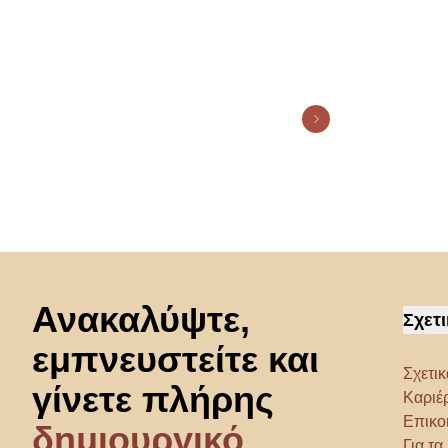
11015807
Μετάβαση στην αρχή
Ανακαλύψτε,
Σχετι
εμπνευστείτε και
Σχετικ
γίνετε πλήρης
Καριέ
Επικο
δημιουργικό
Για τ