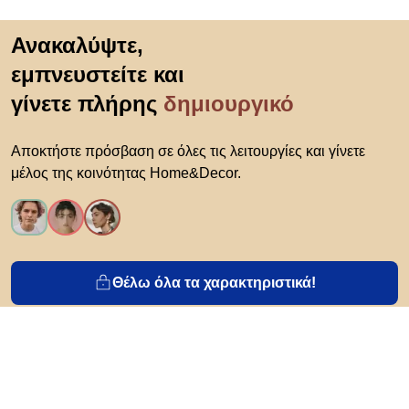
Μετάβαση στην αρχή
Ανακαλύψτε,
εμπνευστείτε και
γίνετε πλήρης
δημιουργικό
Αποκτήστε πρόσβαση σε όλες τις λειτουργίες και γίνετε
μέλος της κοινότητας Home&Decor.
Θέλω όλα τα χαρακτηριστικά!
Σχετικά με το Biano