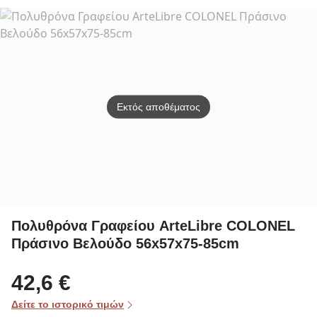
OBG019W01
Black
OBN0
Εκτός αποθέματος
Πολυθρόνα Γραφείου ArteLibre COLONEL
Πράσινο Βελούδο 56x57x75-85cm
42,6 €
Δείτε το ιστορικό τιμών