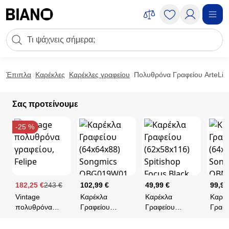
Μετάβαση στο περιεχόμενο
Πεδίο αναζήτησης
Μετάβαση στο υποσέλιδο
Έπιπλα
Καρέκλες
Καρέκλες γραφείου
Πολυθρόνα Γραφείου ArteLi
Σας προτείνουμε
-25 %
182,25 €
243 €
102,99 €
49,99 €
99,99
Vintage
Καρέκλα
Καρέκλα
Καρέ
πολυθρόνα
Γραφείου
Γραφείου
Γραφε
γραφείου,
(64x64x88)
(62x58x116)
(64x6
Felipe
Songmics
Spitishop Focus
Song