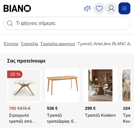
Μετάβαση στο περιεχόμενο
Πεδίο αναζήτησης
Μετάβαση στο υποσέλιδο
Έπιπλα
Τραπέζια
Τραπέζια φαγητού
Τραπέζι ArteLibre BLANC Δι
Σας προτείνουμε
-20 %
780 €
975 €
536 €
299 €
104,9
Στρογγυλό
Τραπέζι
Τραπέζι Koidern
Τραπέ
τραπέζι από
τραπεζαρίας 6
Κουζί
γυαλί/ξύλο,
ατόμων από
(Φ100
Maricielo
ξύλο δρυ, Jimi
Spiti