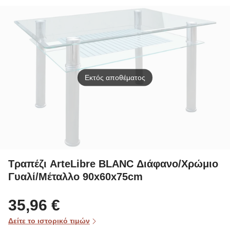
Eclip
Grey
Εκτός αποθέματος
Τραπέζι ArteLibre BLANC Διάφανο/Χρώμιο
Γυαλί/Μέταλλο 90x60x75cm
35,96 €
Δείτε το ιστορικό τιμών