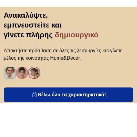
Μετάβαση στην αρχή
Ανακαλύψτε,
εμπνευστείτε και
γίνετε πλήρης
δημιουργικό
Αποκτήστε πρόσβαση σε όλες τις λειτουργίες και γίνετε
μέλος της κοινότητας Home&Decor.
Θέλω όλα τα χαρακτηριστικά!
Σχετικά με το Biano